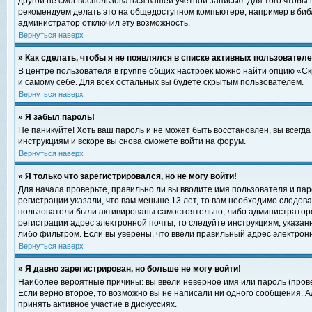
другой не смог воспользоваться вашей учетной записью. Для того чтобы
рекомендуем делать это на общедоступном компьютере, например в библи
администратор отключил эту возможность.
Вернуться наверх
» Как сделать, чтобы я не появлялся в списке активных пользовател
В центре пользователя в группе общих настроек можно найти опцию «С
и самому себе. Для всех остальных вы будете скрытым пользователем.
Вернуться наверх
» Я забыл пароль!
Не паникуйте! Хоть ваш пароль и не может быть восстановлен, вы всегд
инструкциям и вскоре вы снова сможете войти на форум.
Вернуться наверх
» Я только что зарегистрировался, но не могу войти!
Для начала проверьте, правильно ли вы вводите имя пользователя и пар
регистрации указали, что вам меньше 13 лет, то вам необходимо следова
пользователи были активированы самостоятельно, либо администратором
регистрации адрес электронной почты, то следуйте инструкциям, указан
либо фильтром. Если вы уверены, что ввели правильный адрес электрон
Вернуться наверх
» Я давно зарегистрирован, но больше не могу войти!
Наиболее вероятные причины: вы ввели неверное имя или пароль (прове
Если верно второе, то возможно вы не написали ни одного сообщения. 
принять активное участие в дискуссиях.