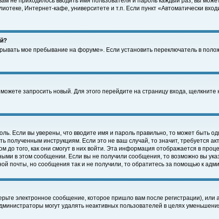
 вам не приходилось вводить имя пользователя и пароль каждый раз, вы може
отеке, Интернет-кафе, университете и т.п. Если пункт «Автоматически входи
ей?
крывать мое пребывание на форуме». Если установить переключатель в поло
а можете запросить новый. Для этого перейдите на страницу входа, щелкнит
оль. Если вы уверены, что вводите имя и пароль правильно, то может быть од
ть полученным инструкциям. Если это не ваш случай, то значит, требуется а
 до того, как они смогут в них войти. Эта информация отображается в проц
ными в этом сообщении. Если вы не получили сообщения, то возможно вы ука
ной почты, но сообщения так и не получили, то обратитесь за помощью к адм
рьте электронное сообщение, которое пришло вам после регистрации), или 
Администраторы могут удалять неактивных пользователей в целях уменьшени