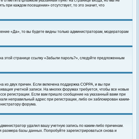
те отметить флажком указанный пункт на странице входа, но мы не
ть при каждом посещении» отсутствует, то это значит, что
жение «Да», то вы будете видны только администраторам, модераторам
е на этой странице ссылку «Забыли пароль?», следуйте предложенным
на из двух причин. Если включена поддержка COPPA, и вы при
ктивация учетной записи. На многих форумах требуется, чтобы все новые
ессе регистрации. Если вам пришло сообщение на указанный вами при
зали неправильный адрес при регистрации, либо он заблокирован каким-
инистратору форума.
администратор удалил вашу учетную запись по каким-либо причинам.
я размера базы данных. Попробуйте зарегистрироваться снова и