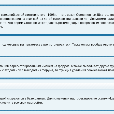
чных сведений детей в интернете от 1998 г. — это закон Соединенных Штатов
 регистрации на этих сайтах детей младше тринадцати лет. Допустимо нали
а то, что phpBB Group не может давать рекомендаций по правовым вопросам
лы.
 под которым вы пытаетесь зарегистрироваться. Также он мог вообще отклю
 вашим зарегистрированным именем на форуме, а также выполняет другие фун
с входом или с выходом из форума, то функция удаления cookies может пом
тройки хранятся в базе данных. Для изменения настроек нажмите ссылку «Ц
изменить все свои настройки.