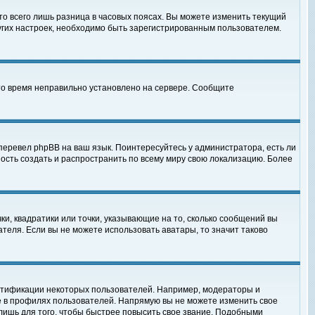
то всего лишь разница в часовых поясах. Вы можете изменить текущий
ругих настроек, необходимо быть зарегистрированным пользователем.
 что время неправильно установлено на сервере. Сообщите
перевел phpBB на ваш язык. Поинтересуйтесь у администратора, есть ли
ность создать и распространить по всему миру свою локализацию. Более
ки, квадратики или точки, указывающие на то, сколько сообщений вы
ателя. Если вы не можете использовать аватары, то значит таково
нтификации некоторых пользователей. Например, модераторы и
е в профилях пользователей. Напрямую вы не можете изменить свое
лишь для того, чтобы быстрее повысить свое звание. Подобными