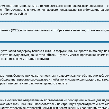
ум, настроены правильно). То, что вам кажется неправильным временем — э
еля. Примечание: для изменения часового пояса, равно, как и большинства д
ь это прямо сейчас.
времени (
DST
), но время по-прежнему отображается неверно, то это значит,
е установил поддержку вашего языка на форуме, или же просто никто еще не 
 пакета не существует, то не стесняйтесь — у вас имеется прекрасная возмож
 находится внизу страниц форума).
артинки. Одно из них может относиться к вашему званию, обычно это звёздоч
зображение, известно как «аватара» и обычно уникально для каждого пользов
ов и выяснить у него причины данного запрета.
ения количества отправленных пользователями сообщений, а также для иде
ажаются чуть ниже имен пользователей на страницах просмотра тем, а такж
не злоупотребляйте отправкой ненужных и бессмысленных сообщений только 