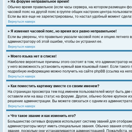
» На форуме неправильное время!
Обычно время правильное (если часы сервера, на котором размещен фор
часовой пояс на другой пояс в группе общих настроек центра пользоват
Если вы все еще не зарегистрированы, то настал удобный момент сделат
Вернуться наверх
» Я изменил часовой пояс, но время все равно неправильное!
Если вы уверены, что правильно указали часовой пояс и опцию летнего 
администратору об этой ошибке, чтобы он устранил ее.
Вернуться наверх
» Моего языка нет в списке!
Наиболее вероятные причины этого состоят в том, что администратор н
у него возможность установить нужный вам языковый пакет. Если такого
подробную информацию можно получить на сайте phpBB (ссылка на него
Вернуться наверх
» Как поместить картинку вместе со своим именем?
На страницах просмотра тем под именем пользователей могут быть две к
оставили или на ваш статус на форуме. Другое, обычно более крупное и
решение администрации. Вы можете связаться с одним из администратор
Вернуться наверх
» Что такое звание и как изменить его?
Большинство сетевых форумов используют систему званий для отображ
администраторы могут иметь специальные звания. Обычно звания отобр
звание, поскольку они устанавливаются администрацией. Пожалуйста, 