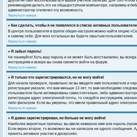
другой не смог воспользоваться вашей учетной записью. Для того чтобы
рекомендуем делать это на общедоступном компьютере, например в библи
администратор отключил эту возможность.
Вернуться наверх
» Как сделать, чтобы я не появлялся в списке активных пользовател
В центре пользователя в группе общих настроек можно найти опцию «С
и самому себе. Для всех остальных вы будете скрытым пользователем.
Вернуться наверх
» Я забыл пароль!
Не паникуйте! Хоть ваш пароль и не может быть восстановлен, вы всегд
инструкциям и вскоре вы снова сможете войти на форум.
Вернуться наверх
» Я только что зарегистрировался, но не могу войти!
Для начала проверьте, правильно ли вы вводите имя пользователя и пар
регистрации указали, что вам меньше 13 лет, то вам необходимо следова
пользователи были активированы самостоятельно, либо администратором
регистрации адрес электронной почты, то следуйте инструкциям, указан
либо фильтром. Если вы уверены, что ввели правильный адрес электрон
Вернуться наверх
» Я давно зарегистрирован, но больше не могу войти!
Наиболее вероятные причины: вы ввели неверное имя или пароль (прове
Если верно второе, то возможно вы не написали ни одного сообщения. 
принять активное участие в дискуссиях.