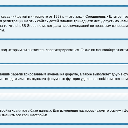
чных сведений детей в интернете от 1998 г. — это закон Соединенных Штатов
 регистрации на этих сайтах детей младше тринадцати лет. Допустимо нали
а то, что phpBB Group не может давать рекомендаций по правовым вопросам
лы.
 под которым вы пытаетесь зарегистрироваться. Также он мог вообще отклю
 вашим зарегистрированным именем на форуме, а также выполняет другие фун
с входом или с выходом из форума, то функция удаления cookies может пом
тройки хранятся в базе данных. Для изменения настроек нажмите ссылку «Ц
изменить все свои настройки.