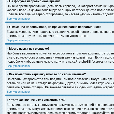
» На форуме неправильное время!
Обычно время правильное (если часы сервера, на котором размещен фор
часовой пояс на другой пояс в группе общих настроек центра пользоват
Если вы все еще не зарегистрированы, то настал удобный момент сделат
Вернуться наверх
» Я изменил часовой пояс, но время все равно неправильное!
Если вы уверены, что правильно указали часовой пояс и опцию летнего 
администратору об этой ошибке, чтобы он устранил ее.
Вернуться наверх
» Моего языка нет в списке!
Наиболее вероятные причины этого состоят в том, что администратор н
у него возможность установить нужный вам языковый пакет. Если такого
подробную информацию можно получить на сайте phpBB (ссылка на него
Вернуться наверх
» Как поместить картинку вместе со своим именем?
На страницах просмотра тем под именем пользователей могут быть две к
оставили или на ваш статус на форуме. Другое, обычно более крупное и
решение администрации. Вы можете связаться с одним из администратор
Вернуться наверх
» Что такое звание и как изменить его?
Большинство сетевых форумов используют систему званий для отображ
администраторы могут иметь специальные звания. Обычно звания отобр
звание, поскольку они устанавливаются администрацией. Пожалуйста, 