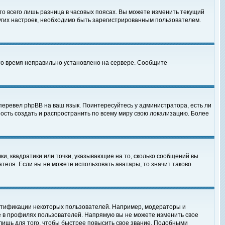
то всего лишь разница в часовых поясах. Вы можете изменить текущий
ругих настроек, необходимо быть зарегистрированным пользователем.
 что время неправильно установлено на сервере. Сообщите
перевел phpBB на ваш язык. Поинтересуйтесь у администратора, есть ли
ность создать и распространить по всему миру свою локализацию. Более
ки, квадратики или точки, указывающие на то, сколько сообщений вы
ателя. Если вы не можете использовать аватары, то значит таково
нтификации некоторых пользователей. Например, модераторы и
е в профилях пользователей. Напрямую вы не можете изменить свое
лишь для того, чтобы быстрее повысить свое звание. Подобными