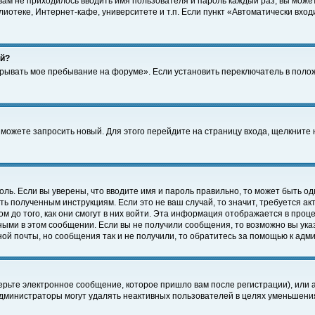
 вам не приходилось вводить имя пользователя и пароль каждый раз, вы може
отеке, Интернет-кафе, университете и т.п. Если пункт «Автоматически входи
ей?
крывать мое пребывание на форуме». Если установить переключатель в поло
а можете запросить новый. Для этого перейдите на страницу входа, щелкнит
оль. Если вы уверены, что вводите имя и пароль правильно, то может быть од
ть полученным инструкциям. Если это не ваш случай, то значит, требуется а
 до того, как они смогут в них войти. Эта информация отображается в проц
ными в этом сообщении. Если вы не получили сообщения, то возможно вы ука
ной почты, но сообщения так и не получили, то обратитесь за помощью к адм
рьте электронное сообщение, которое пришло вам после регистрации), или 
Администраторы могут удалять неактивных пользователей в целях уменьшени