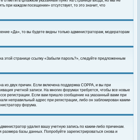
те отметить флажком указанный пункт на странице входа, но мы не
ть при каждом посещении» отсутствует, то это значит, что
жение «Да», то вы будете видны только администраторам, модераторам
е на этой странице ссылку «Забыли пароль?», следуйте предложенным
на из двух причин. Если включена поддержка COPPA, и вы при
ктивация учетной записи. На многих форумах требуется, чтобы все новые
ессе регистрации. Если вам пришло сообщение на указанный вами при
зали неправильный адрес при регистрации, либо он заблокирован каким-
инистратору форума.
администратор удалил вашу учетную запись по каким-либо причинам.
я размера базы данных. Попробуйте зарегистрироваться снова и