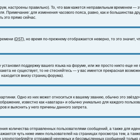
ум, настроены правильно). То, что вам кажется неправильным временем — э
еля. Примечание: для изменения часового пояса, равно, как и большинства д
ь это прямо сейчас.
времени (
DST
), но время по-прежнему отображается неверно, то это значит,
е установил поддержку вашего языка на форуме, или же просто никто еще не 
 пакета не существует, то не стесняйтесь — у вас имеется прекрасная возмож
 находится внизу страниц форума).
артинки. Одно из них может относиться к вашему званию, обычно это звёздоч
зображение, известно как «аватара» и обычно уникально для каждого пользов
ов и выяснить у него причины данного запрета.
ения количества отправленных пользователями сообщений, а также для иде
ажаются чуть ниже имен пользователей на страницах просмотра тем, а такж
не злоупотребляйте отправкой ненужных и бессмысленных сообщений только 