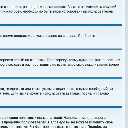
то всего лишь разница в часовых поясах. Вы можете изменить текущий
ругих настроек, необходимо быть зарегистрированным пользователем.
 что время неправильно установлено на сервере. Сообщите
перевел phpBB на ваш язык. Поинтересуйтесь у администратора, есть ли
ность создать и распространить по всему миру свою локализацию. Более
ки, квадратики или точки, указывающие на то, сколько сообщений вы
ателя. Если вы не можете использовать аватары, то значит таково
нтификации некоторых пользователей. Например, модераторы и
е в профилях пользователей. Напрямую вы не можете изменить свое
лишь для того, чтобы быстрее повысить свое звание. Подобными