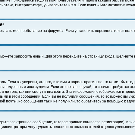
 вам не приходилось вводить имя пользователя и пароль каждый раз, вы може
отеке, Интернет-кафе, университете и т.п. Если пункт «Автоматически входи
ей?
крывать мое пребывание на форуме». Если установить переключатель в поло
а можете запросить новый. Для этого перейдите на страницу входа, щелкнит
оль. Если вы уверены, что вводите имя и пароль правильно, то может быть од
ть полученным инструкциям. Если это не ваш случай, то значит, требуется а
 до того, как они смогут в них войти. Эта информация отображается в проц
ными в этом сообщении. Если вы не получили сообщения, то возможно вы ука
ной почты, но сообщения так и не получили, то обратитесь за помощью к адм
рьте электронное сообщение, которое пришло вам после регистрации), или 
Администраторы могут удалять неактивных пользователей в целях уменьшени