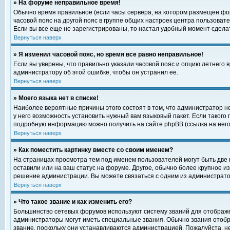
» На форуме неправильное время!
Обычно время правильное (если часы сервера, на котором размещен фор
часовой пояс на другой пояс в группе общих настроек центра пользоват
Если вы все еще не зарегистрированы, то настал удобный момент сделат
Вернуться наверх
» Я изменил часовой пояс, но время все равно неправильное!
Если вы уверены, что правильно указали часовой пояс и опцию летнего 
администратору об этой ошибке, чтобы он устранил ее.
Вернуться наверх
» Моего языка нет в списке!
Наиболее вероятные причины этого состоят в том, что администратор н
у него возможность установить нужный вам языковый пакет. Если такого
подробную информацию можно получить на сайте phpBB (ссылка на него
Вернуться наверх
» Как поместить картинку вместе со своим именем?
На страницах просмотра тем под именем пользователей могут быть две к
оставили или на ваш статус на форуме. Другое, обычно более крупное и
решение администрации. Вы можете связаться с одним из администратор
Вернуться наверх
» Что такое звание и как изменить его?
Большинство сетевых форумов используют систему званий для отображ
администраторы могут иметь специальные звания. Обычно звания отобр
звание, поскольку они устанавливаются администрацией. Пожалуйста, 