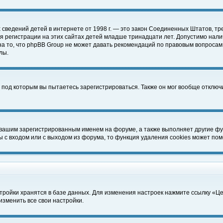
чных сведений детей в интернете от 1998 г. — это закон Соединенных Штатов
 регистрации на этих сайтах детей младше тринадцати лет. Допустимо нали
а то, что phpBB Group не может давать рекомендаций по правовым вопросам
лы.
 под которым вы пытаетесь зарегистрироваться. Также он мог вообще отклю
 вашим зарегистрированным именем на форуме, а также выполняет другие фун
с входом или с выходом из форума, то функция удаления cookies может пом
тройки хранятся в базе данных. Для изменения настроек нажмите ссылку «Ц
изменить все свои настройки.