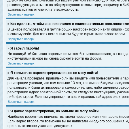
другой не смог воспользоваться вашей учетной записью. Для того чтобы
рекомендуем делать это на общедоступном компьютере, например в библи
администратор отключил эту возможность.
Вернуться наверх
» Как сделать, чтобы я не появлялся в списке активных пользовател
В центре пользователя в группе общих настроек можно найти опцию «С
и самому себе. Для всех остальных вы будете скрытым пользователем.
Вернуться наверх
» Я забыл пароль!
Не паникуйте! Хоть ваш пароль и не может быть восстановлен, вы всегд
инструкциям и вскоре вы снова сможете войти на форум.
Вернуться наверх
» Я только что зарегистрировался, но не могу войти!
Для начала проверьте, правильно ли вы вводите имя пользователя и пар
регистрации указали, что вам меньше 13 лет, то вам необходимо следова
пользователи были активированы самостоятельно, либо администратором
регистрации адрес электронной почты, то следуйте инструкциям, указан
либо фильтром. Если вы уверены, что ввели правильный адрес электрон
Вернуться наверх
» Я давно зарегистрирован, но больше не могу войти!
Наиболее вероятные причины: вы ввели неверное имя или пароль (прове
Если верно второе, то возможно вы не написали ни одного сообщения. 
принять активное участие в дискуссиях.