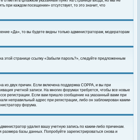
те отметить флажком указанный пункт на странице входа, но мы не
ть при каждом посещении» отсутствует, то это значит, что
жение «Да», то вы будете видны только администраторам, модераторам
е на этой странице ссылку «Забыли пароль?», следуйте предложенным
на из двух причин. Если включена поддержка COPPA, и вы при
ктивация учетной записи. На многих форумах требуется, чтобы все новые
ессе регистрации. Если вам пришло сообщение на указанный вами при
зали неправильный адрес при регистрации, либо он заблокирован каким-
инистратору форума.
администратор удалил вашу учетную запись по каким-либо причинам.
я размера базы данных. Попробуйте зарегистрироваться снова и