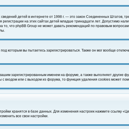
чных сведений детей в интернете от 1998 г. — это закон Соединенных Штатов
 регистрации на этих сайтах детей младше тринадцати лет. Допустимо нали
а то, что phpBB Group не может давать рекомендаций по правовым вопросам
лы.
 под которым вы пытаетесь зарегистрироваться. Также он мог вообще отклю
 вашим зарегистрированным именем на форуме, а также выполняет другие фун
с входом или с выходом из форума, то функция удаления cookies может пом
тройки хранятся в базе данных. Для изменения настроек нажмите ссылку «Ц
изменить все свои настройки.