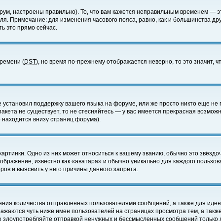
ум, настроены правильно). То, что вам кажется неправильным временем — э
еля. Примечание: для изменения часового пояса, равно, как и большинства д
ь это прямо сейчас.
времени (
DST
), но время по-прежнему отображается неверно, то это значит,
е установил поддержку вашего языка на форуме, или же просто никто еще не 
 пакета не существует, то не стесняйтесь — у вас имеется прекрасная возмож
 находится внизу страниц форума).
артинки. Одно из них может относиться к вашему званию, обычно это звёздоч
зображение, известно как «аватара» и обычно уникально для каждого пользов
ов и выяснить у него причины данного запрета.
ения количества отправленных пользователями сообщений, а также для иде
ажаются чуть ниже имен пользователей на страницах просмотра тем, а такж
не злоупотребляйте отправкой ненужных и бессмысленных сообщений только 