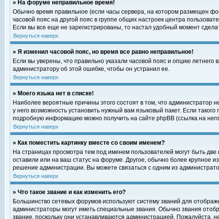
» На форуме неправильное время!
Обычно время правильное (если часы сервера, на котором размещен фор
часовой пояс на другой пояс в группе общих настроек центра пользоват
Если вы все еще не зарегистрированы, то настал удобный момент сделат
Вернуться наверх
» Я изменил часовой пояс, но время все равно неправильное!
Если вы уверены, что правильно указали часовой пояс и опцию летнего 
администратору об этой ошибке, чтобы он устранил ее.
Вернуться наверх
» Моего языка нет в списке!
Наиболее вероятные причины этого состоят в том, что администратор н
у него возможность установить нужный вам языковый пакет. Если такого
подробную информацию можно получить на сайте phpBB (ссылка на него
Вернуться наверх
» Как поместить картинку вместе со своим именем?
На страницах просмотра тем под именем пользователей могут быть две к
оставили или на ваш статус на форуме. Другое, обычно более крупное и
решение администрации. Вы можете связаться с одним из администратор
Вернуться наверх
» Что такое звание и как изменить его?
Большинство сетевых форумов используют систему званий для отображ
администраторы могут иметь специальные звания. Обычно звания отобр
звание, поскольку они устанавливаются администрацией. Пожалуйста, 