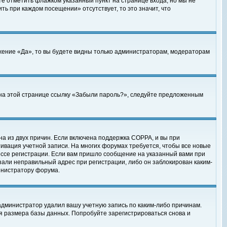
те отметить флажком указанный пункт на странице входа, но мы не
ть при каждом посещении» отсутствует, то это значит, что
жение «Да», то вы будете видны только администраторам, модераторам
е на этой странице ссылку «Забыли пароль?», следуйте предложенным
на из двух причин. Если включена поддержка COPPA, и вы при
ктивация учетной записи. На многих форумах требуется, чтобы все новые
ессе регистрации. Если вам пришло сообщение на указанный вами при
зали неправильный адрес при регистрации, либо он заблокирован каким-
инистратору форума.
администратор удалил вашу учетную запись по каким-либо причинам.
я размера базы данных. Попробуйте зарегистрироваться снова и