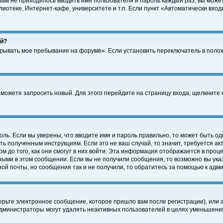
 вам не приходилось вводить имя пользователя и пароль каждый раз, вы може
отеке, Интернет-кафе, университете и т.п. Если пункт «Автоматически входи
ей?
крывать мое пребывание на форуме». Если установить переключатель в поло
а можете запросить новый. Для этого перейдите на страницу входа, щелкнит
оль. Если вы уверены, что вводите имя и пароль правильно, то может быть од
ть полученным инструкциям. Если это не ваш случай, то значит, требуется а
 до того, как они смогут в них войти. Эта информация отображается в проц
ными в этом сообщении. Если вы не получили сообщения, то возможно вы ука
ной почты, но сообщения так и не получили, то обратитесь за помощью к адм
рьте электронное сообщение, которое пришло вам после регистрации), или 
Администраторы могут удалять неактивных пользователей в целях уменьшени