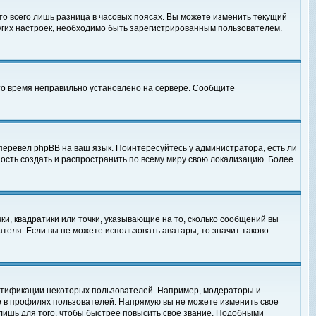
то всего лишь разница в часовых поясах. Вы можете изменить текущий
ругих настроек, необходимо быть зарегистрированным пользователем.
 что время неправильно установлено на сервере. Сообщите
перевел phpBB на ваш язык. Поинтересуйтесь у администратора, есть ли
ность создать и распространить по всему миру свою локализацию. Более
ки, квадратики или точки, указывающие на то, сколько сообщений вы
ателя. Если вы не можете использовать аватары, то значит таково
нтификации некоторых пользователей. Например, модераторы и
е в профилях пользователей. Напрямую вы не можете изменить свое
лишь для того, чтобы быстрее повысить свое звание. Подобными