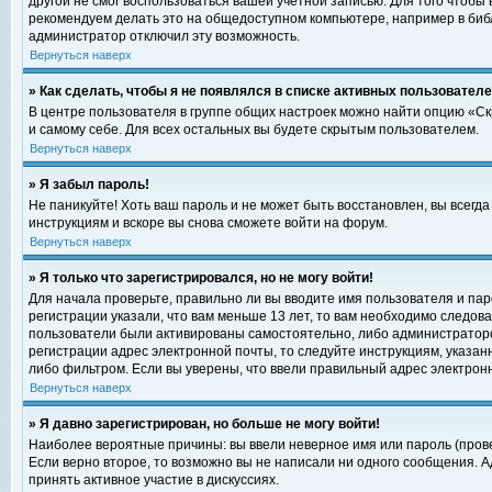
другой не смог воспользоваться вашей учетной записью. Для того чтобы
рекомендуем делать это на общедоступном компьютере, например в библи
администратор отключил эту возможность.
Вернуться наверх
» Как сделать, чтобы я не появлялся в списке активных пользовател
В центре пользователя в группе общих настроек можно найти опцию «С
и самому себе. Для всех остальных вы будете скрытым пользователем.
Вернуться наверх
» Я забыл пароль!
Не паникуйте! Хоть ваш пароль и не может быть восстановлен, вы всегд
инструкциям и вскоре вы снова сможете войти на форум.
Вернуться наверх
» Я только что зарегистрировался, но не могу войти!
Для начала проверьте, правильно ли вы вводите имя пользователя и пар
регистрации указали, что вам меньше 13 лет, то вам необходимо следова
пользователи были активированы самостоятельно, либо администратором
регистрации адрес электронной почты, то следуйте инструкциям, указан
либо фильтром. Если вы уверены, что ввели правильный адрес электрон
Вернуться наверх
» Я давно зарегистрирован, но больше не могу войти!
Наиболее вероятные причины: вы ввели неверное имя или пароль (прове
Если верно второе, то возможно вы не написали ни одного сообщения. 
принять активное участие в дискуссиях.