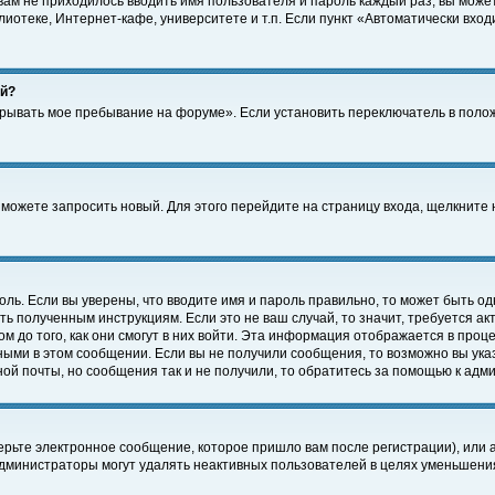
 вам не приходилось вводить имя пользователя и пароль каждый раз, вы може
отеке, Интернет-кафе, университете и т.п. Если пункт «Автоматически входи
ей?
крывать мое пребывание на форуме». Если установить переключатель в поло
а можете запросить новый. Для этого перейдите на страницу входа, щелкнит
оль. Если вы уверены, что вводите имя и пароль правильно, то может быть од
ть полученным инструкциям. Если это не ваш случай, то значит, требуется а
 до того, как они смогут в них войти. Эта информация отображается в проц
ными в этом сообщении. Если вы не получили сообщения, то возможно вы ука
ной почты, но сообщения так и не получили, то обратитесь за помощью к адм
рьте электронное сообщение, которое пришло вам после регистрации), или 
Администраторы могут удалять неактивных пользователей в целях уменьшени