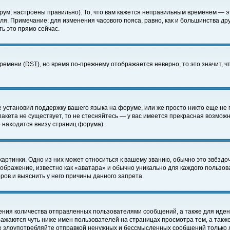
ум, настроены правильно). То, что вам кажется неправильным временем — э
еля. Примечание: для изменения часового пояса, равно, как и большинства д
ь это прямо сейчас.
времени (
DST
), но время по-прежнему отображается неверно, то это значит,
е установил поддержку вашего языка на форуме, или же просто никто еще не 
 пакета не существует, то не стесняйтесь — у вас имеется прекрасная возмож
 находится внизу страниц форума).
артинки. Одно из них может относиться к вашему званию, обычно это звёздоч
зображение, известно как «аватара» и обычно уникально для каждого пользов
ов и выяснить у него причины данного запрета.
ения количества отправленных пользователями сообщений, а также для иде
ажаются чуть ниже имен пользователей на страницах просмотра тем, а такж
не злоупотребляйте отправкой ненужных и бессмысленных сообщений только 