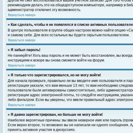
другой не смог воспользоваться вашей учетной записью. Для того чтобы
рекомендуем делать это на общедоступном компьютере, например в библи
администратор отключил эту возможность.
Вернуться наверх
» Как сделать, чтобы я не появлялся в списке активных пользовател
В центре пользователя в группе общих настроек можно найти опцию «С
и самому себе. Для всех остальных вы будете скрытым пользователем.
Вернуться наверх
» Я забыл пароль!
Не паникуйте! Хоть ваш пароль и не может быть восстановлен, вы всегд
инструкциям и вскоре вы снова сможете войти на форум.
Вернуться наверх
» Я только что зарегистрировался, но не могу войти!
Для начала проверьте, правильно ли вы вводите имя пользователя и пар
регистрации указали, что вам меньше 13 лет, то вам необходимо следова
пользователи были активированы самостоятельно, либо администратором
регистрации адрес электронной почты, то следуйте инструкциям, указан
либо фильтром. Если вы уверены, что ввели правильный адрес электрон
Вернуться наверх
» Я давно зарегистрирован, но больше не могу войти!
Наиболее вероятные причины: вы ввели неверное имя или пароль (прове
Если верно второе, то возможно вы не написали ни одного сообщения. 
принять активное участие в дискуссиях.