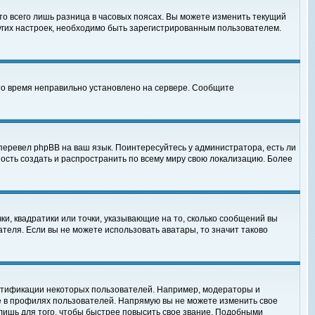
то всего лишь разница в часовых поясах. Вы можете изменить текущий
ругих настроек, необходимо быть зарегистрированным пользователем.
 что время неправильно установлено на сервере. Сообщите
перевел phpBB на ваш язык. Поинтересуйтесь у администратора, есть ли
ность создать и распространить по всему миру свою локализацию. Более
ки, квадратики или точки, указывающие на то, сколько сообщений вы
ателя. Если вы не можете использовать аватары, то значит таково
нтификации некоторых пользователей. Например, модераторы и
е в профилях пользователей. Напрямую вы не можете изменить свое
лишь для того, чтобы быстрее повысить свое звание. Подобными