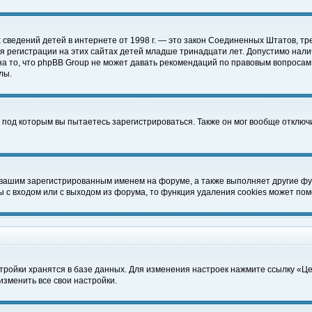
чных сведений детей в интернете от 1998 г. — это закон Соединенных Штатов
 регистрации на этих сайтах детей младше тринадцати лет. Допустимо нали
а то, что phpBB Group не может давать рекомендаций по правовым вопросам
лы.
 под которым вы пытаетесь зарегистрироваться. Также он мог вообще отклю
 вашим зарегистрированным именем на форуме, а также выполняет другие фун
с входом или с выходом из форума, то функция удаления cookies может пом
тройки хранятся в базе данных. Для изменения настроек нажмите ссылку «Ц
изменить все свои настройки.