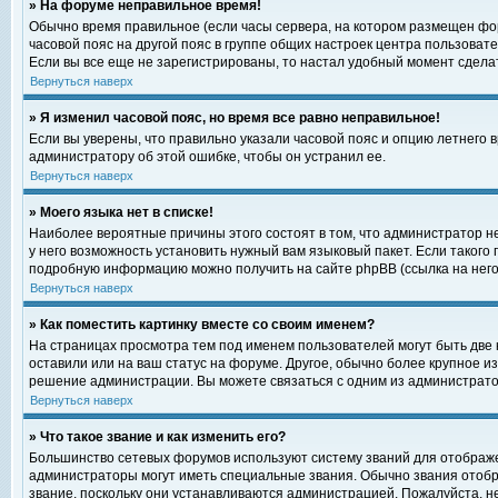
» На форуме неправильное время!
Обычно время правильное (если часы сервера, на котором размещен фор
часовой пояс на другой пояс в группе общих настроек центра пользоват
Если вы все еще не зарегистрированы, то настал удобный момент сделат
Вернуться наверх
» Я изменил часовой пояс, но время все равно неправильное!
Если вы уверены, что правильно указали часовой пояс и опцию летнего 
администратору об этой ошибке, чтобы он устранил ее.
Вернуться наверх
» Моего языка нет в списке!
Наиболее вероятные причины этого состоят в том, что администратор н
у него возможность установить нужный вам языковый пакет. Если такого
подробную информацию можно получить на сайте phpBB (ссылка на него
Вернуться наверх
» Как поместить картинку вместе со своим именем?
На страницах просмотра тем под именем пользователей могут быть две к
оставили или на ваш статус на форуме. Другое, обычно более крупное и
решение администрации. Вы можете связаться с одним из администратор
Вернуться наверх
» Что такое звание и как изменить его?
Большинство сетевых форумов используют систему званий для отображ
администраторы могут иметь специальные звания. Обычно звания отобр
звание, поскольку они устанавливаются администрацией. Пожалуйста, 