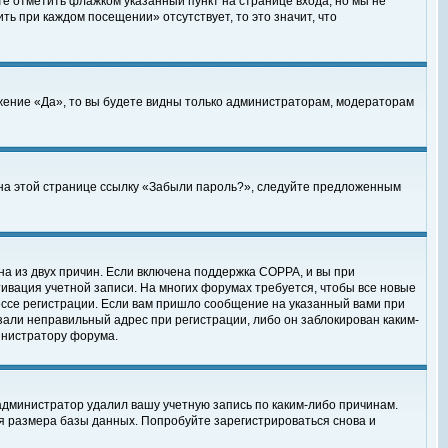
те отметить флажком указанный пункт на странице входа, но мы не
ть при каждом посещении» отсутствует, то это значит, что
жение «Да», то вы будете видны только администраторам, модераторам
е на этой странице ссылку «Забыли пароль?», следуйте предложенным
на из двух причин. Если включена поддержка COPPA, и вы при
ктивация учетной записи. На многих форумах требуется, чтобы все новые
ессе регистрации. Если вам пришло сообщение на указанный вами при
зали неправильный адрес при регистрации, либо он заблокирован каким-
инистратору форума.
администратор удалил вашу учетную запись по каким-либо причинам.
я размера базы данных. Попробуйте зарегистрироваться снова и