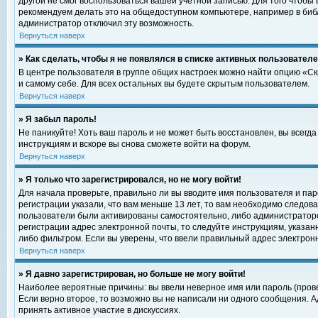
другой не смог воспользоваться вашей учетной записью. Для того чтобы
рекомендуем делать это на общедоступном компьютере, например в библи
администратор отключил эту возможность.
Вернуться наверх
» Как сделать, чтобы я не появлялся в списке активных пользовател
В центре пользователя в группе общих настроек можно найти опцию «С
и самому себе. Для всех остальных вы будете скрытым пользователем.
Вернуться наверх
» Я забыл пароль!
Не паникуйте! Хоть ваш пароль и не может быть восстановлен, вы всегд
инструкциям и вскоре вы снова сможете войти на форум.
Вернуться наверх
» Я только что зарегистрировался, но не могу войти!
Для начала проверьте, правильно ли вы вводите имя пользователя и пар
регистрации указали, что вам меньше 13 лет, то вам необходимо следова
пользователи были активированы самостоятельно, либо администратором
регистрации адрес электронной почты, то следуйте инструкциям, указан
либо фильтром. Если вы уверены, что ввели правильный адрес электрон
Вернуться наверх
» Я давно зарегистрирован, но больше не могу войти!
Наиболее вероятные причины: вы ввели неверное имя или пароль (прове
Если верно второе, то возможно вы не написали ни одного сообщения. 
принять активное участие в дискуссиях.