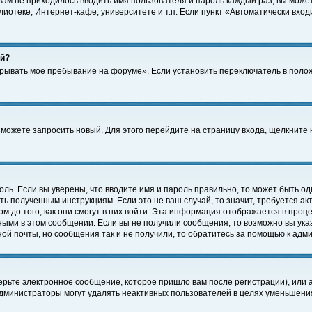
 вам не приходилось вводить имя пользователя и пароль каждый раз, вы може
отеке, Интернет-кафе, университете и т.п. Если пункт «Автоматически входи
ей?
крывать мое пребывание на форуме». Если установить переключатель в поло
а можете запросить новый. Для этого перейдите на страницу входа, щелкнит
оль. Если вы уверены, что вводите имя и пароль правильно, то может быть од
ть полученным инструкциям. Если это не ваш случай, то значит, требуется а
 до того, как они смогут в них войти. Эта информация отображается в проц
ными в этом сообщении. Если вы не получили сообщения, то возможно вы ука
ной почты, но сообщения так и не получили, то обратитесь за помощью к адм
рьте электронное сообщение, которое пришло вам после регистрации), или 
Администраторы могут удалять неактивных пользователей в целях уменьшени