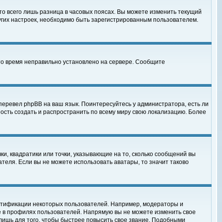
то всего лишь разница в часовых поясах. Вы можете изменить текущий
ругих настроек, необходимо быть зарегистрированным пользователем.
 что время неправильно установлено на сервере. Сообщите
перевел phpBB на ваш язык. Поинтересуйтесь у администратора, есть ли
ность создать и распространить по всему миру свою локализацию. Более
ки, квадратики или точки, указывающие на то, сколько сообщений вы
ателя. Если вы не можете использовать аватары, то значит таково
нтификации некоторых пользователей. Например, модераторы и
е в профилях пользователей. Напрямую вы не можете изменить свое
лишь для того, чтобы быстрее повысить свое звание. Подобными