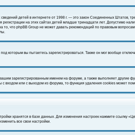
чных сведений детей в интернете от 1998 г. — это закон Соединенных Штатов
 регистрации на этих сайтах детей младше тринадцати лет. Допустимо нали
а то, что phpBB Group не может давать рекомендаций по правовым вопросам
лы.
 под которым вы пытаетесь зарегистрироваться. Также он мог вообще отклю
 вашим зарегистрированным именем на форуме, а также выполняет другие фун
с входом или с выходом из форума, то функция удаления cookies может пом
тройки хранятся в базе данных. Для изменения настроек нажмите ссылку «Ц
изменить все свои настройки.