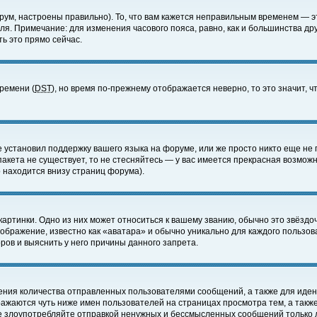
ум, настроены правильно). То, что вам кажется неправильным временем — э
еля. Примечание: для изменения часового пояса, равно, как и большинства д
ь это прямо сейчас.
времени (
DST
), но время по-прежнему отображается неверно, то это значит,
е установил поддержку вашего языка на форуме, или же просто никто еще не 
 пакета не существует, то не стесняйтесь — у вас имеется прекрасная возмож
 находится внизу страниц форума).
артинки. Одно из них может относиться к вашему званию, обычно это звёздоч
зображение, известно как «аватара» и обычно уникально для каждого пользов
ов и выяснить у него причины данного запрета.
ения количества отправленных пользователями сообщений, а также для иде
ажаются чуть ниже имен пользователей на страницах просмотра тем, а такж
не злоупотребляйте отправкой ненужных и бессмысленных сообщений только 