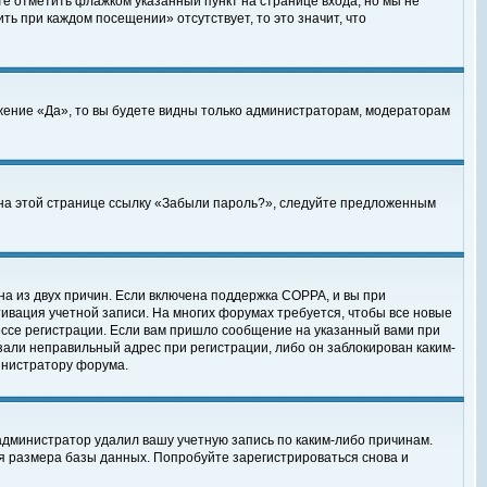
те отметить флажком указанный пункт на странице входа, но мы не
ть при каждом посещении» отсутствует, то это значит, что
жение «Да», то вы будете видны только администраторам, модераторам
е на этой странице ссылку «Забыли пароль?», следуйте предложенным
на из двух причин. Если включена поддержка COPPA, и вы при
ктивация учетной записи. На многих форумах требуется, чтобы все новые
ессе регистрации. Если вам пришло сообщение на указанный вами при
зали неправильный адрес при регистрации, либо он заблокирован каким-
инистратору форума.
администратор удалил вашу учетную запись по каким-либо причинам.
я размера базы данных. Попробуйте зарегистрироваться снова и