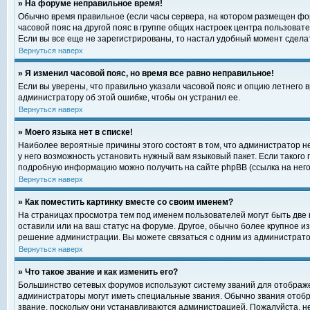
» На форуме неправильное время!
Обычно время правильное (если часы сервера, на котором размещен фор
часовой пояс на другой пояс в группе общих настроек центра пользоват
Если вы все еще не зарегистрированы, то настал удобный момент сделат
Вернуться наверх
» Я изменил часовой пояс, но время все равно неправильное!
Если вы уверены, что правильно указали часовой пояс и опцию летнего 
администратору об этой ошибке, чтобы он устранил ее.
Вернуться наверх
» Моего языка нет в списке!
Наиболее вероятные причины этого состоят в том, что администратор н
у него возможность установить нужный вам языковый пакет. Если такого
подробную информацию можно получить на сайте phpBB (ссылка на него
Вернуться наверх
» Как поместить картинку вместе со своим именем?
На страницах просмотра тем под именем пользователей могут быть две к
оставили или на ваш статус на форуме. Другое, обычно более крупное и
решение администрации. Вы можете связаться с одним из администратор
Вернуться наверх
» Что такое звание и как изменить его?
Большинство сетевых форумов используют систему званий для отображ
администраторы могут иметь специальные звания. Обычно звания отобр
звание, поскольку они устанавливаются администрацией. Пожалуйста, 