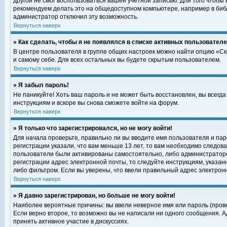
другой не смог воспользоваться вашей учетной записью. Для того чтобы
рекомендуем делать это на общедоступном компьютере, например в библи
администратор отключил эту возможность.
Вернуться наверх
» Как сделать, чтобы я не появлялся в списке активных пользовател
В центре пользователя в группе общих настроек можно найти опцию «С
и самому себе. Для всех остальных вы будете скрытым пользователем.
Вернуться наверх
» Я забыл пароль!
Не паникуйте! Хоть ваш пароль и не может быть восстановлен, вы всегд
инструкциям и вскоре вы снова сможете войти на форум.
Вернуться наверх
» Я только что зарегистрировался, но не могу войти!
Для начала проверьте, правильно ли вы вводите имя пользователя и пар
регистрации указали, что вам меньше 13 лет, то вам необходимо следова
пользователи были активированы самостоятельно, либо администратором
регистрации адрес электронной почты, то следуйте инструкциям, указан
либо фильтром. Если вы уверены, что ввели правильный адрес электрон
Вернуться наверх
» Я давно зарегистрирован, но больше не могу войти!
Наиболее вероятные причины: вы ввели неверное имя или пароль (прове
Если верно второе, то возможно вы не написали ни одного сообщения. 
принять активное участие в дискуссиях.