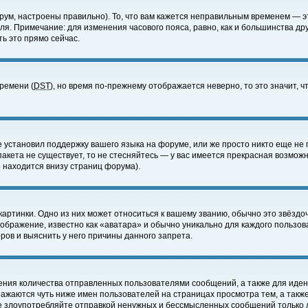
ум, настроены правильно). То, что вам кажется неправильным временем — э
еля. Примечание: для изменения часового пояса, равно, как и большинства д
ь это прямо сейчас.
времени (
DST
), но время по-прежнему отображается неверно, то это значит,
е установил поддержку вашего языка на форуме, или же просто никто еще не 
 пакета не существует, то не стесняйтесь — у вас имеется прекрасная возмож
 находится внизу страниц форума).
артинки. Одно из них может относиться к вашему званию, обычно это звёздоч
зображение, известно как «аватара» и обычно уникально для каждого пользов
ов и выяснить у него причины данного запрета.
ения количества отправленных пользователями сообщений, а также для иде
ажаются чуть ниже имен пользователей на страницах просмотра тем, а такж
не злоупотребляйте отправкой ненужных и бессмысленных сообщений только 