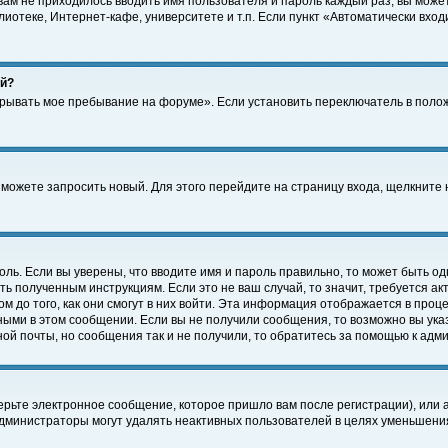
 вам не приходилось вводить имя пользователя и пароль каждый раз, вы може
отеке, Интернет-кафе, университете и т.п. Если пункт «Автоматически входи
ей?
крывать мое пребывание на форуме». Если установить переключатель в поло
а можете запросить новый. Для этого перейдите на страницу входа, щелкнит
оль. Если вы уверены, что вводите имя и пароль правильно, то может быть од
ть полученным инструкциям. Если это не ваш случай, то значит, требуется а
 до того, как они смогут в них войти. Эта информация отображается в проц
ными в этом сообщении. Если вы не получили сообщения, то возможно вы ука
ной почты, но сообщения так и не получили, то обратитесь за помощью к адм
рьте электронное сообщение, которое пришло вам после регистрации), или 
Администраторы могут удалять неактивных пользователей в целях уменьшени