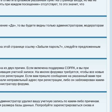
те отметить флажком указанный пункт на странице входа, но мы не
ть при каждом посещении» отсутствует, то это значит, что
жение «Да», то вы будете видны только администраторам, модераторам
е на этой странице ссылку «Забыли пароль?», следуйте предложенным
на из двух причин. Если включена поддержка COPPA, и вы при
ктивация учетной записи. На многих форумах требуется, чтобы все новые
ессе регистрации. Если вам пришло сообщение на указанный вами при
зали неправильный адрес при регистрации, либо он заблокирован каким-
инистратору форума.
администратор удалил вашу учетную запись по каким-либо причинам.
я размера базы данных. Попробуйте зарегистрироваться снова и