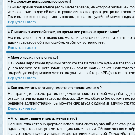
» На форуме неправильное время!
Обычно время правильное (если часы сервера, на котором размещен фор
часовой пояс на другой пояс в группе общих настроек центра пользоват
Если вы все еще не зарегистрированы, то настал удобный момент сделат
Вернуться наверх
» Я изменил часовой пояс, но время все равно неправильное!
Если вы уверены, что правильно указали часовой пояс и опцию летнего 
администратору об этой ошибке, чтобы он устранил ее.
Вернуться наверх
» Моего языка нет в списке!
Наиболее вероятные причины этого состоят в том, что администратор н
у него возможность установить нужный вам языковый пакет. Если такого
подробную информацию можно получить на сайте phpBB (ссылка на него
Вернуться наверх
» Как поместить картинку вместе со своим именем?
На страницах просмотра тем под именем пользователей могут быть две к
оставили или на ваш статус на форуме. Другое, обычно более крупное и
решение администрации. Вы можете связаться с одним из администратор
Вернуться наверх
» Что такое звание и как изменить его?
Большинство сетевых форумов используют систему званий для отображ
администраторы могут иметь специальные звания. Обычно звания отобр
звание, поскольку они устанавливаются администрацией. Пожалуйста, 