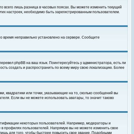
то всего лишь разница в часовых поясах. Вы можете изменить текущий
ругих настроек, необходимо быть зарегистрированным пользователем.
 что время неправильно установлено на сервере. Сообщите
перевел phpBB на ваш язык. Поинтересуйтесь у администратора, есть ли
ность создать и распространить по всему миру свою локализацию. Более
ки, квадратики или точки, указывающие на то, сколько сообщений вы
ателя. Если вы не можете использовать аватары, то значит таково
нтификации некоторых пользователей. Например, модераторы и
е в профилях пользователей. Напрямую вы не можете изменить свое
лишь для того, чтобы быстрее повысить свое звание. Подобными