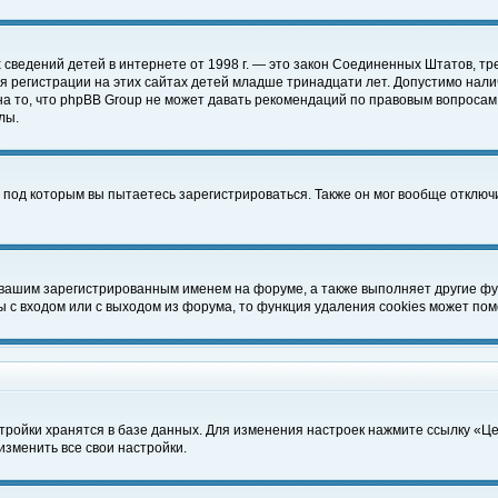
чных сведений детей в интернете от 1998 г. — это закон Соединенных Штатов
 регистрации на этих сайтах детей младше тринадцати лет. Допустимо нали
а то, что phpBB Group не может давать рекомендаций по правовым вопросам
лы.
 под которым вы пытаетесь зарегистрироваться. Также он мог вообще отклю
 вашим зарегистрированным именем на форуме, а также выполняет другие фун
с входом или с выходом из форума, то функция удаления cookies может пом
тройки хранятся в базе данных. Для изменения настроек нажмите ссылку «Ц
изменить все свои настройки.