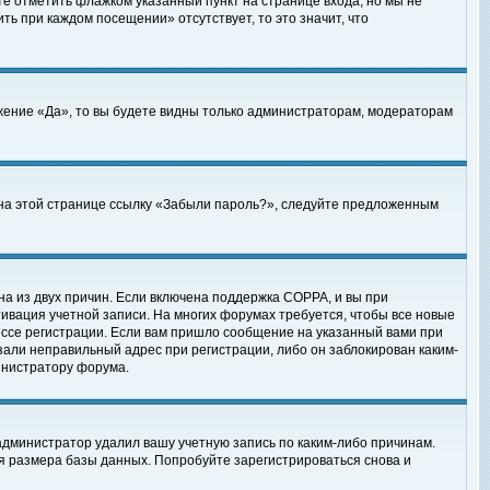
те отметить флажком указанный пункт на странице входа, но мы не
ть при каждом посещении» отсутствует, то это значит, что
жение «Да», то вы будете видны только администраторам, модераторам
е на этой странице ссылку «Забыли пароль?», следуйте предложенным
на из двух причин. Если включена поддержка COPPA, и вы при
ктивация учетной записи. На многих форумах требуется, чтобы все новые
ессе регистрации. Если вам пришло сообщение на указанный вами при
зали неправильный адрес при регистрации, либо он заблокирован каким-
инистратору форума.
администратор удалил вашу учетную запись по каким-либо причинам.
я размера базы данных. Попробуйте зарегистрироваться снова и