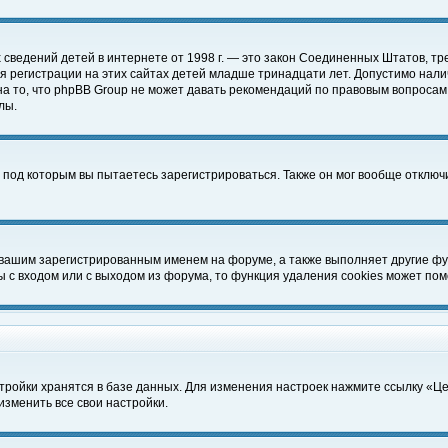
чных сведений детей в интернете от 1998 г. — это закон Соединенных Штатов
 регистрации на этих сайтах детей младше тринадцати лет. Допустимо нали
а то, что phpBB Group не может давать рекомендаций по правовым вопросам
лы.
 под которым вы пытаетесь зарегистрироваться. Также он мог вообще отклю
 вашим зарегистрированным именем на форуме, а также выполняет другие фун
с входом или с выходом из форума, то функция удаления cookies может пом
тройки хранятся в базе данных. Для изменения настроек нажмите ссылку «Ц
изменить все свои настройки.