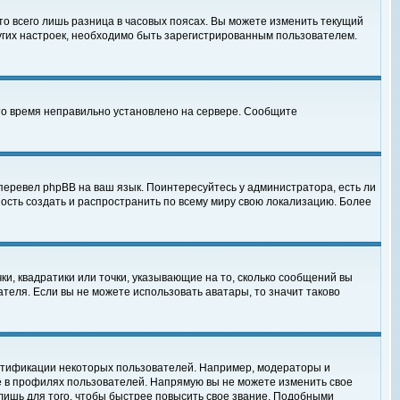
то всего лишь разница в часовых поясах. Вы можете изменить текущий
ругих настроек, необходимо быть зарегистрированным пользователем.
 что время неправильно установлено на сервере. Сообщите
перевел phpBB на ваш язык. Поинтересуйтесь у администратора, есть ли
ность создать и распространить по всему миру свою локализацию. Более
ки, квадратики или точки, указывающие на то, сколько сообщений вы
ателя. Если вы не можете использовать аватары, то значит таково
нтификации некоторых пользователей. Например, модераторы и
е в профилях пользователей. Напрямую вы не можете изменить свое
лишь для того, чтобы быстрее повысить свое звание. Подобными