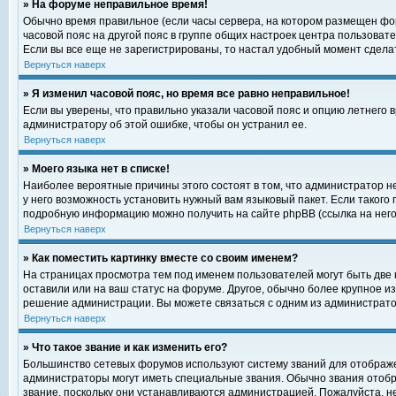
» На форуме неправильное время!
Обычно время правильное (если часы сервера, на котором размещен фор
часовой пояс на другой пояс в группе общих настроек центра пользоват
Если вы все еще не зарегистрированы, то настал удобный момент сделат
Вернуться наверх
» Я изменил часовой пояс, но время все равно неправильное!
Если вы уверены, что правильно указали часовой пояс и опцию летнего 
администратору об этой ошибке, чтобы он устранил ее.
Вернуться наверх
» Моего языка нет в списке!
Наиболее вероятные причины этого состоят в том, что администратор н
у него возможность установить нужный вам языковый пакет. Если такого
подробную информацию можно получить на сайте phpBB (ссылка на него
Вернуться наверх
» Как поместить картинку вместе со своим именем?
На страницах просмотра тем под именем пользователей могут быть две к
оставили или на ваш статус на форуме. Другое, обычно более крупное и
решение администрации. Вы можете связаться с одним из администратор
Вернуться наверх
» Что такое звание и как изменить его?
Большинство сетевых форумов используют систему званий для отображ
администраторы могут иметь специальные звания. Обычно звания отобр
звание, поскольку они устанавливаются администрацией. Пожалуйста, 