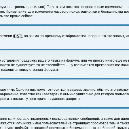
ум, настроены правильно). То, что вам кажется неправильным временем — э
еля. Примечание: для изменения часового пояса, равно, как и большинства д
ь это прямо сейчас.
времени (
DST
), но время по-прежнему отображается неверно, то это значит,
е установил поддержку вашего языка на форуме, или же просто никто еще не 
 пакета не существует, то не стесняйтесь — у вас имеется прекрасная возмож
 находится внизу страниц форума).
артинки. Одно из них может относиться к вашему званию, обычно это звёздоч
зображение, известно как «аватара» и обычно уникально для каждого пользов
ов и выяснить у него причины данного запрета.
ения количества отправленных пользователями сообщений, а также для иде
ажаются чуть ниже имен пользователей на страницах просмотра тем, а такж
не злоупотребляйте отправкой ненужных и бессмысленных сообщений только 