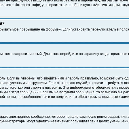
 вам не приходилось вводить имя пользователя и пароль каждый раз, вы може
отеке, Интернет-кафе, университете и т.п. Если пункт «Автоматически входи
ей?
крывать мое пребывание на форуме». Если установить переключатель в поло
а можете запросить новый. Для этого перейдите на страницу входа, щелкнит
оль. Если вы уверены, что вводите имя и пароль правильно, то может быть од
ть полученным инструкциям. Если это не ваш случай, то значит, требуется а
 до того, как они смогут в них войти. Эта информация отображается в проц
ными в этом сообщении. Если вы не получили сообщения, то возможно вы ука
ной почты, но сообщения так и не получили, то обратитесь за помощью к адм
рьте электронное сообщение, которое пришло вам после регистрации), или 
Администраторы могут удалять неактивных пользователей в целях уменьшени