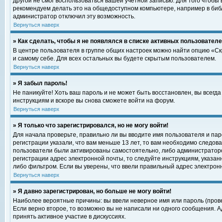
другой не смог воспользоваться вашей учетной записью. Для того чтобы
рекомендуем делать это на общедоступном компьютере, например в библи
администратор отключил эту возможность.
Вернуться наверх
» Как сделать, чтобы я не появлялся в списке активных пользовател
В центре пользователя в группе общих настроек можно найти опцию «С
и самому себе. Для всех остальных вы будете скрытым пользователем.
Вернуться наверх
» Я забыл пароль!
Не паникуйте! Хоть ваш пароль и не может быть восстановлен, вы всегд
инструкциям и вскоре вы снова сможете войти на форум.
Вернуться наверх
» Я только что зарегистрировался, но не могу войти!
Для начала проверьте, правильно ли вы вводите имя пользователя и пар
регистрации указали, что вам меньше 13 лет, то вам необходимо следова
пользователи были активированы самостоятельно, либо администратором
регистрации адрес электронной почты, то следуйте инструкциям, указан
либо фильтром. Если вы уверены, что ввели правильный адрес электрон
Вернуться наверх
» Я давно зарегистрирован, но больше не могу войти!
Наиболее вероятные причины: вы ввели неверное имя или пароль (прове
Если верно второе, то возможно вы не написали ни одного сообщения. 
принять активное участие в дискуссиях.