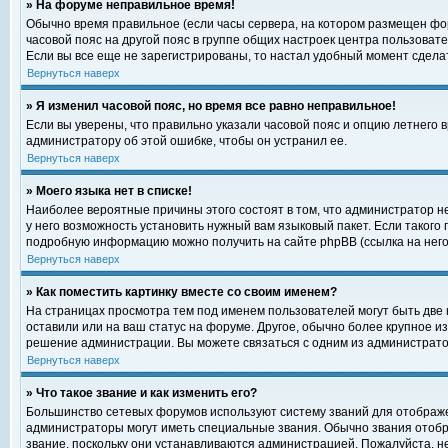
» На форуме неправильное время!
Обычно время правильное (если часы сервера, на котором размещен фор
часовой пояс на другой пояс в группе общих настроек центра пользоват
Если вы все еще не зарегистрированы, то настал удобный момент сделат
Вернуться наверх
» Я изменил часовой пояс, но время все равно неправильное!
Если вы уверены, что правильно указали часовой пояс и опцию летнего 
администратору об этой ошибке, чтобы он устранил ее.
Вернуться наверх
» Моего языка нет в списке!
Наиболее вероятные причины этого состоят в том, что администратор н
у него возможность установить нужный вам языковый пакет. Если такого
подробную информацию можно получить на сайте phpBB (ссылка на него
Вернуться наверх
» Как поместить картинку вместе со своим именем?
На страницах просмотра тем под именем пользователей могут быть две к
оставили или на ваш статус на форуме. Другое, обычно более крупное и
решение администрации. Вы можете связаться с одним из администратор
Вернуться наверх
» Что такое звание и как изменить его?
Большинство сетевых форумов используют систему званий для отображ
администраторы могут иметь специальные звания. Обычно звания отобр
звание, поскольку они устанавливаются администрацией. Пожалуйста, 