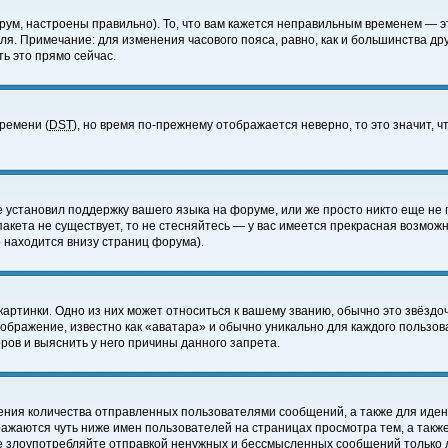
ум, настроены правильно). То, что вам кажется неправильным временем — э
еля. Примечание: для изменения часового пояса, равно, как и большинства д
ь это прямо сейчас.
времени (
DST
), но время по-прежнему отображается неверно, то это значит,
е установил поддержку вашего языка на форуме, или же просто никто еще не 
 пакета не существует, то не стесняйтесь — у вас имеется прекрасная возмож
 находится внизу страниц форума).
артинки. Одно из них может относиться к вашему званию, обычно это звёздоч
зображение, известно как «аватара» и обычно уникально для каждого пользов
ов и выяснить у него причины данного запрета.
ения количества отправленных пользователями сообщений, а также для иде
ажаются чуть ниже имен пользователей на страницах просмотра тем, а такж
не злоупотребляйте отправкой ненужных и бессмысленных сообщений только 