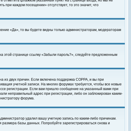
те отметить флажком указанный пункт на странице входа, но мы не
ть при каждом посещении» отсутствует, то это значит, что
жение «Да», то вы будете видны только администраторам, модераторам
е на этой странице ссылку «Забыли пароль?», следуйте предложенным
на из двух причин. Если включена поддержка COPPA, и вы при
ктивация учетной записи. На многих форумах требуется, чтобы все новые
ессе регистрации. Если вам пришло сообщение на указанный вами при
зали неправильный адрес при регистрации, либо он заблокирован каким-
инистратору форума.
администратор удалил вашу учетную запись по каким-либо причинам.
я размера базы данных. Попробуйте зарегистрироваться снова и