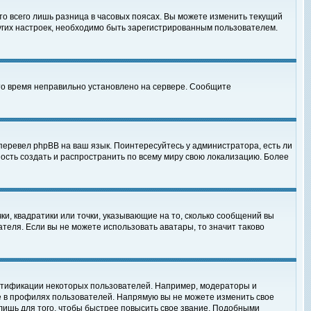
то всего лишь разница в часовых поясах. Вы можете изменить текущий
ругих настроек, необходимо быть зарегистрированным пользователем.
 что время неправильно установлено на сервере. Сообщите
перевел phpBB на ваш язык. Поинтересуйтесь у администратора, есть ли
ность создать и распространить по всему миру свою локализацию. Более
ки, квадратики или точки, указывающие на то, сколько сообщений вы
ателя. Если вы не можете использовать аватары, то значит таково
нтификации некоторых пользователей. Например, модераторы и
е в профилях пользователей. Напрямую вы не можете изменить свое
лишь для того, чтобы быстрее повысить свое звание. Подобными