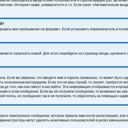
 вам не приходилось вводить имя пользователя и пароль каждый раз, вы може
отеке, Интернет-кафе, университете и т.п. Если пункт «Автоматически входи
ей?
крывать мое пребывание на форуме». Если установить переключатель в поло
а можете запросить новый. Для этого перейдите на страницу входа, щелкнит
оль. Если вы уверены, что вводите имя и пароль правильно, то может быть од
ть полученным инструкциям. Если это не ваш случай, то значит, требуется а
 до того, как они смогут в них войти. Эта информация отображается в проц
ными в этом сообщении. Если вы не получили сообщения, то возможно вы ука
ной почты, но сообщения так и не получили, то обратитесь за помощью к адм
рьте электронное сообщение, которое пришло вам после регистрации), или 
Администраторы могут удалять неактивных пользователей в целях уменьшени