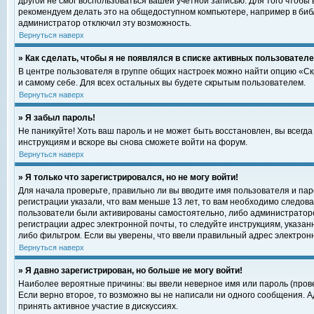
другой не смог воспользоваться вашей учетной записью. Для того чтобы
рекомендуем делать это на общедоступном компьютере, например в библи
администратор отключил эту возможность.
Вернуться наверх
» Как сделать, чтобы я не появлялся в списке активных пользовател
В центре пользователя в группе общих настроек можно найти опцию «С
и самому себе. Для всех остальных вы будете скрытым пользователем.
Вернуться наверх
» Я забыл пароль!
Не паникуйте! Хоть ваш пароль и не может быть восстановлен, вы всегд
инструкциям и вскоре вы снова сможете войти на форум.
Вернуться наверх
» Я только что зарегистрировался, но не могу войти!
Для начала проверьте, правильно ли вы вводите имя пользователя и пар
регистрации указали, что вам меньше 13 лет, то вам необходимо следова
пользователи были активированы самостоятельно, либо администратором
регистрации адрес электронной почты, то следуйте инструкциям, указан
либо фильтром. Если вы уверены, что ввели правильный адрес электрон
Вернуться наверх
» Я давно зарегистрирован, но больше не могу войти!
Наиболее вероятные причины: вы ввели неверное имя или пароль (прове
Если верно второе, то возможно вы не написали ни одного сообщения. 
принять активное участие в дискуссиях.