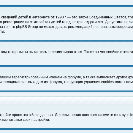
чных сведений детей в интернете от 1998 г. — это закон Соединенных Штатов
 регистрации на этих сайтах детей младше тринадцати лет. Допустимо нали
а то, что phpBB Group не может давать рекомендаций по правовым вопросам
лы.
 под которым вы пытаетесь зарегистрироваться. Также он мог вообще отклю
 вашим зарегистрированным именем на форуме, а также выполняет другие фун
с входом или с выходом из форума, то функция удаления cookies может пом
тройки хранятся в базе данных. Для изменения настроек нажмите ссылку «Ц
изменить все свои настройки.