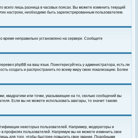
то всего лишь разница в часовых поясах. Вы можете изменить текущий
ругих настроек, необходимо быть зарегистрированным пользователем.
 что время неправильно установлено на сервере. Сообщите
перевел phpBB на ваш язык. Поинтересуйтесь у администратора, есть ли
ность создать и распространить по всему миру свою локализацию. Более
ки, квадратики или точки, указывающие на то, сколько сообщений вы
ателя. Если вы не можете использовать аватары, то значит таково
нтификации некоторых пользователей. Например, модераторы и
е в профилях пользователей. Напрямую вы не можете изменить свое
лишь для того, чтобы быстрее повысить свое звание. Подобными