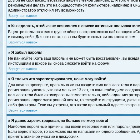
другой не смог воспользоваться вашей учетной записью. Для того чтобы
рекомендуем делать это на общедоступном компьютере, например в библи
администратор отключил эту возможность.
Вернуться наверх
» Как сделать, чтобы я не появлялся в списке активных пользовател
В центре пользователя в группе общих настроек можно найти опцию «С
и самому себе. Для всех остальных вы будете скрытым пользователем.
Вернуться наверх
» Я забыл пароль!
Не паникуйте! Хоть ваш пароль и не может быть восстановлен, вы всегд
инструкциям и вскоре вы снова сможете войти на форум.
Вернуться наверх
» Я только что зарегистрировался, но не могу войти!
Для начала проверьте, правильно ли вы вводите имя пользователя и пар
регистрации указали, что вам меньше 13 лет, то вам необходимо следова
пользователи были активированы самостоятельно, либо администратором
регистрации адрес электронной почты, то следуйте инструкциям, указан
либо фильтром. Если вы уверены, что ввели правильный адрес электрон
Вернуться наверх
» Я давно зарегистрирован, но больше не могу войти!
Наиболее вероятные причины: вы ввели неверное имя или пароль (прове
Если верно второе, то возможно вы не написали ни одного сообщения. 
принять активное участие в дискуссиях.