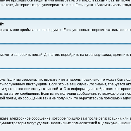
 вам не приходилось вводить имя пользователя и пароль каждый раз, вы може
отеке, Интернет-кафе, университете и т.п. Если пункт «Автоматически входи
ей?
крывать мое пребывание на форуме». Если установить переключатель в поло
а можете запросить новый. Для этого перейдите на страницу входа, щелкнит
оль. Если вы уверены, что вводите имя и пароль правильно, то может быть од
ть полученным инструкциям. Если это не ваш случай, то значит, требуется а
 до того, как они смогут в них войти. Эта информация отображается в проц
ными в этом сообщении. Если вы не получили сообщения, то возможно вы ука
ной почты, но сообщения так и не получили, то обратитесь за помощью к адм
рьте электронное сообщение, которое пришло вам после регистрации), или 
Администраторы могут удалять неактивных пользователей в целях уменьшени