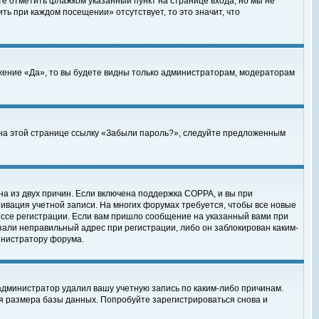
те отметить флажком указанный пункт на странице входа, но мы не
ть при каждом посещении» отсутствует, то это значит, что
жение «Да», то вы будете видны только администраторам, модераторам
е на этой странице ссылку «Забыли пароль?», следуйте предложенным
на из двух причин. Если включена поддержка COPPA, и вы при
ктивация учетной записи. На многих форумах требуется, чтобы все новые
ессе регистрации. Если вам пришло сообщение на указанный вами при
зали неправильный адрес при регистрации, либо он заблокирован каким-
инистратору форума.
администратор удалил вашу учетную запись по каким-либо причинам.
я размера базы данных. Попробуйте зарегистрироваться снова и