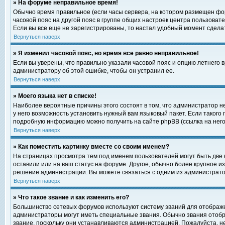
» На форуме неправильное время!
Обычно время правильное (если часы сервера, на котором размещен фор
часовой пояс на другой пояс в группе общих настроек центра пользоват
Если вы все еще не зарегистрированы, то настал удобный момент сделат
Вернуться наверх
» Я изменил часовой пояс, но время все равно неправильное!
Если вы уверены, что правильно указали часовой пояс и опцию летнего 
администратору об этой ошибке, чтобы он устранил ее.
Вернуться наверх
» Моего языка нет в списке!
Наиболее вероятные причины этого состоят в том, что администратор н
у него возможность установить нужный вам языковый пакет. Если такого
подробную информацию можно получить на сайте phpBB (ссылка на него
Вернуться наверх
» Как поместить картинку вместе со своим именем?
На страницах просмотра тем под именем пользователей могут быть две к
оставили или на ваш статус на форуме. Другое, обычно более крупное и
решение администрации. Вы можете связаться с одним из администратор
Вернуться наверх
» Что такое звание и как изменить его?
Большинство сетевых форумов используют систему званий для отображ
администраторы могут иметь специальные звания. Обычно звания отобр
звание, поскольку они устанавливаются администрацией. Пожалуйста, 