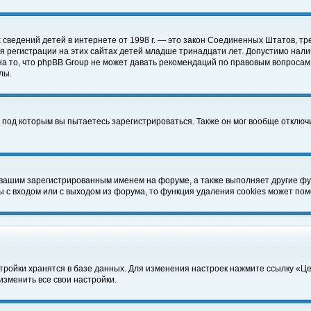
чных сведений детей в интернете от 1998 г. — это закон Соединенных Штатов
 регистрации на этих сайтах детей младше тринадцати лет. Допустимо нали
а то, что phpBB Group не может давать рекомендаций по правовым вопросам
лы.
 под которым вы пытаетесь зарегистрироваться. Также он мог вообще отклю
 вашим зарегистрированным именем на форуме, а также выполняет другие фун
с входом или с выходом из форума, то функция удаления cookies может пом
тройки хранятся в базе данных. Для изменения настроек нажмите ссылку «Ц
изменить все свои настройки.