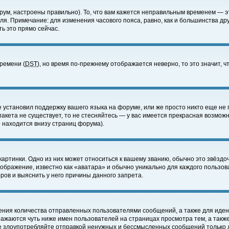
ум, настроены правильно). То, что вам кажется неправильным временем — э
еля. Примечание: для изменения часового пояса, равно, как и большинства д
ь это прямо сейчас.
времени (
DST
), но время по-прежнему отображается неверно, то это значит,
е установил поддержку вашего языка на форуме, или же просто никто еще не 
 пакета не существует, то не стесняйтесь — у вас имеется прекрасная возмож
 находится внизу страниц форума).
артинки. Одно из них может относиться к вашему званию, обычно это звёздоч
зображение, известно как «аватара» и обычно уникально для каждого пользов
ов и выяснить у него причины данного запрета.
ения количества отправленных пользователями сообщений, а также для иде
ажаются чуть ниже имен пользователей на страницах просмотра тем, а такж
не злоупотребляйте отправкой ненужных и бессмысленных сообщений только 