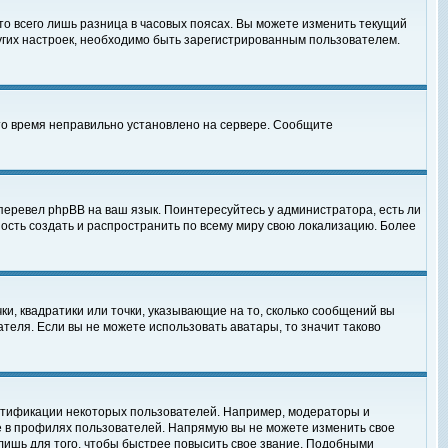
то всего лишь разница в часовых поясах. Вы можете изменить текущий
ругих настроек, необходимо быть зарегистрированным пользователем.
 что время неправильно установлено на сервере. Сообщите
перевел phpBB на ваш язык. Поинтересуйтесь у администратора, есть ли
ность создать и распространить по всему миру свою локализацию. Более
ки, квадратики или точки, указывающие на то, сколько сообщений вы
ателя. Если вы не можете использовать аватары, то значит таково
нтификации некоторых пользователей. Например, модераторы и
е в профилях пользователей. Напрямую вы не можете изменить свое
лишь для того, чтобы быстрее повысить свое звание. Подобными