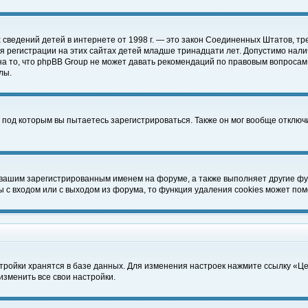
чных сведений детей в интернете от 1998 г. — это закон Соединенных Штатов
 регистрации на этих сайтах детей младше тринадцати лет. Допустимо нали
а то, что phpBB Group не может давать рекомендаций по правовым вопросам
лы.
 под которым вы пытаетесь зарегистрироваться. Также он мог вообще отклю
 вашим зарегистрированным именем на форуме, а также выполняет другие фун
с входом или с выходом из форума, то функция удаления cookies может пом
тройки хранятся в базе данных. Для изменения настроек нажмите ссылку «Ц
изменить все свои настройки.