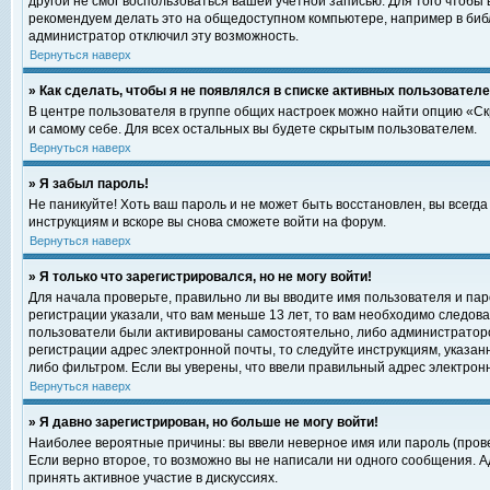
другой не смог воспользоваться вашей учетной записью. Для того чтобы
рекомендуем делать это на общедоступном компьютере, например в библи
администратор отключил эту возможность.
Вернуться наверх
» Как сделать, чтобы я не появлялся в списке активных пользовател
В центре пользователя в группе общих настроек можно найти опцию «С
и самому себе. Для всех остальных вы будете скрытым пользователем.
Вернуться наверх
» Я забыл пароль!
Не паникуйте! Хоть ваш пароль и не может быть восстановлен, вы всегд
инструкциям и вскоре вы снова сможете войти на форум.
Вернуться наверх
» Я только что зарегистрировался, но не могу войти!
Для начала проверьте, правильно ли вы вводите имя пользователя и пар
регистрации указали, что вам меньше 13 лет, то вам необходимо следова
пользователи были активированы самостоятельно, либо администратором
регистрации адрес электронной почты, то следуйте инструкциям, указан
либо фильтром. Если вы уверены, что ввели правильный адрес электрон
Вернуться наверх
» Я давно зарегистрирован, но больше не могу войти!
Наиболее вероятные причины: вы ввели неверное имя или пароль (прове
Если верно второе, то возможно вы не написали ни одного сообщения. 
принять активное участие в дискуссиях.