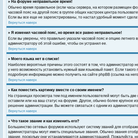
» На форуме неправильное время!
Обычно время правильное (если часы сервера, на котором размещен фор
часовой пояс на другой пояс в группе общих настроек центра пользоват
Если вы все еще не зарегистрированы, то настал удобный момент сделат
Вернуться наверх
» Я изменил часовой пояс, но время все равно неправильное!
Если вы уверены, что правильно указали часовой пояс и опцию летнего 
администратору об этой ошибке, чтобы он устранил ее.
Вернуться наверх
» Моего языка нет в списке!
Наиболее вероятные причины этого состоят в том, что администратор н
у него возможность установить нужный вам языковый пакет. Если такого
подробную информацию можно получить на сайте phpBB (ссылка на него
Вернуться наверх
» Как поместить картинку вместе со своим именем?
На страницах просмотра тем под именем пользователей могут быть две к
оставили или на ваш статус на форуме. Другое, обычно более крупное и
решение администрации. Вы можете связаться с одним из администратор
Вернуться наверх
» Что такое звание и как изменить его?
Большинство сетевых форумов используют систему званий для отображ
администраторы могут иметь специальные звания. Обычно звания отобр
звание, поскольку они устанавливаются администрацией. Пожалуйста, 