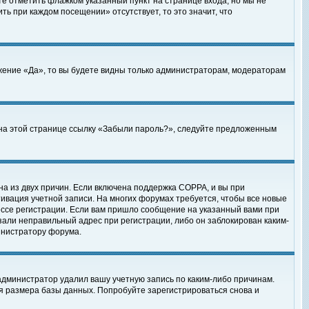
те отметить флажком указанный пункт на странице входа, но мы не
ть при каждом посещении» отсутствует, то это значит, что
жение «Да», то вы будете видны только администраторам, модераторам
е на этой странице ссылку «Забыли пароль?», следуйте предложенным
на из двух причин. Если включена поддержка COPPA, и вы при
ктивация учетной записи. На многих форумах требуется, чтобы все новые
ессе регистрации. Если вам пришло сообщение на указанный вами при
зали неправильный адрес при регистрации, либо он заблокирован каким-
инистратору форума.
администратор удалил вашу учетную запись по каким-либо причинам.
я размера базы данных. Попробуйте зарегистрироваться снова и