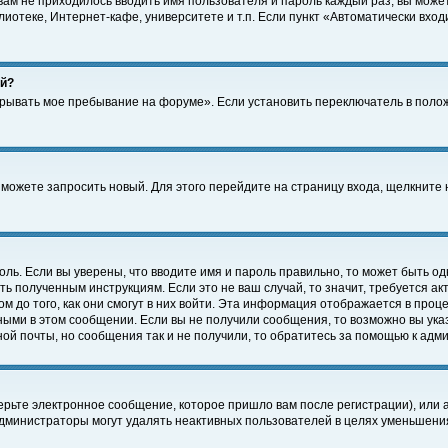
 вам не приходилось вводить имя пользователя и пароль каждый раз, вы може
отеке, Интернет-кафе, университете и т.п. Если пункт «Автоматически входи
ей?
крывать мое пребывание на форуме». Если установить переключатель в поло
а можете запросить новый. Для этого перейдите на страницу входа, щелкнит
оль. Если вы уверены, что вводите имя и пароль правильно, то может быть од
ть полученным инструкциям. Если это не ваш случай, то значит, требуется а
 до того, как они смогут в них войти. Эта информация отображается в проц
ными в этом сообщении. Если вы не получили сообщения, то возможно вы ука
ной почты, но сообщения так и не получили, то обратитесь за помощью к адм
рьте электронное сообщение, которое пришло вам после регистрации), или 
Администраторы могут удалять неактивных пользователей в целях уменьшени