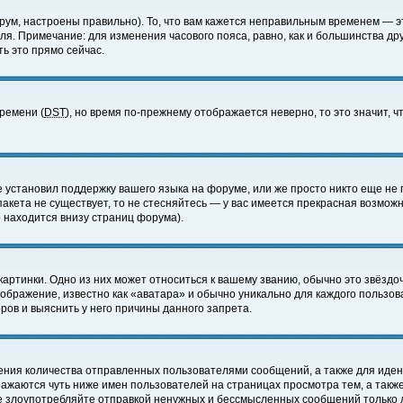
ум, настроены правильно). То, что вам кажется неправильным временем — э
еля. Примечание: для изменения часового пояса, равно, как и большинства д
ь это прямо сейчас.
времени (
DST
), но время по-прежнему отображается неверно, то это значит,
е установил поддержку вашего языка на форуме, или же просто никто еще не 
 пакета не существует, то не стесняйтесь — у вас имеется прекрасная возмож
 находится внизу страниц форума).
артинки. Одно из них может относиться к вашему званию, обычно это звёздоч
зображение, известно как «аватара» и обычно уникально для каждого пользов
ов и выяснить у него причины данного запрета.
ения количества отправленных пользователями сообщений, а также для иде
ажаются чуть ниже имен пользователей на страницах просмотра тем, а такж
не злоупотребляйте отправкой ненужных и бессмысленных сообщений только 