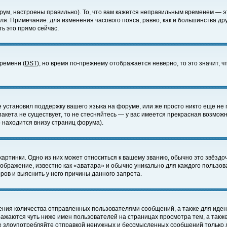
ум, настроены правильно). То, что вам кажется неправильным временем — э
еля. Примечание: для изменения часового пояса, равно, как и большинства д
ь это прямо сейчас.
времени (
DST
), но время по-прежнему отображается неверно, то это значит,
е установил поддержку вашего языка на форуме, или же просто никто еще не 
 пакета не существует, то не стесняйтесь — у вас имеется прекрасная возмож
 находится внизу страниц форума).
артинки. Одно из них может относиться к вашему званию, обычно это звёздоч
зображение, известно как «аватара» и обычно уникально для каждого пользов
ов и выяснить у него причины данного запрета.
ения количества отправленных пользователями сообщений, а также для иде
ажаются чуть ниже имен пользователей на страницах просмотра тем, а такж
не злоупотребляйте отправкой ненужных и бессмысленных сообщений только 