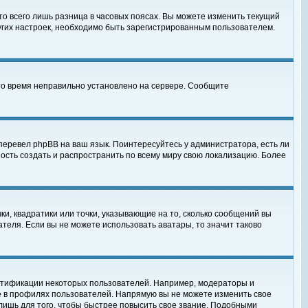
то всего лишь разница в часовых поясах. Вы можете изменить текущий
ругих настроек, необходимо быть зарегистрированным пользователем.
 что время неправильно установлено на сервере. Сообщите
перевел phpBB на ваш язык. Поинтересуйтесь у администратора, есть ли
ность создать и распространить по всему миру свою локализацию. Более
ки, квадратики или точки, указывающие на то, сколько сообщений вы
ателя. Если вы не можете использовать аватары, то значит таково
нтификации некоторых пользователей. Например, модераторы и
е в профилях пользователей. Напрямую вы не можете изменить свое
лишь для того, чтобы быстрее повысить свое звание. Подобными