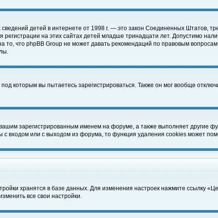
чных сведений детей в интернете от 1998 г. — это закон Соединенных Штатов
 регистрации на этих сайтах детей младше тринадцати лет. Допустимо нали
а то, что phpBB Group не может давать рекомендаций по правовым вопросам
лы.
 под которым вы пытаетесь зарегистрироваться. Также он мог вообще отклю
 вашим зарегистрированным именем на форуме, а также выполняет другие фун
с входом или с выходом из форума, то функция удаления cookies может пом
тройки хранятся в базе данных. Для изменения настроек нажмите ссылку «Ц
изменить все свои настройки.