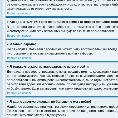
другой не смог воспользоваться вашей учетной записью. Для того чтобы
рекомендуем делать это на общедоступном компьютере, например в библи
администратор отключил эту возможность.
Вернуться наверх
» Как сделать, чтобы я не появлялся в списке активных пользовател
В центре пользователя в группе общих настроек можно найти опцию «С
и самому себе. Для всех остальных вы будете скрытым пользователем.
Вернуться наверх
» Я забыл пароль!
Не паникуйте! Хоть ваш пароль и не может быть восстановлен, вы всегд
инструкциям и вскоре вы снова сможете войти на форум.
Вернуться наверх
» Я только что зарегистрировался, но не могу войти!
Для начала проверьте, правильно ли вы вводите имя пользователя и пар
регистрации указали, что вам меньше 13 лет, то вам необходимо следова
пользователи были активированы самостоятельно, либо администратором
регистрации адрес электронной почты, то следуйте инструкциям, указан
либо фильтром. Если вы уверены, что ввели правильный адрес электрон
Вернуться наверх
» Я давно зарегистрирован, но больше не могу войти!
Наиболее вероятные причины: вы ввели неверное имя или пароль (прове
Если верно второе, то возможно вы не написали ни одного сообщения. 
принять активное участие в дискуссиях.