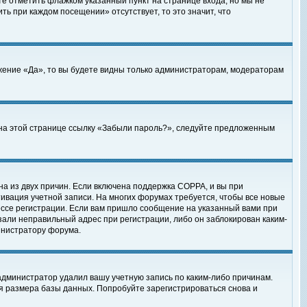
те отметить флажком указанный пункт на странице входа, но мы не
ть при каждом посещении» отсутствует, то это значит, что
жение «Да», то вы будете видны только администраторам, модераторам
е на этой странице ссылку «Забыли пароль?», следуйте предложенным
на из двух причин. Если включена поддержка COPPA, и вы при
ктивация учетной записи. На многих форумах требуется, чтобы все новые
ессе регистрации. Если вам пришло сообщение на указанный вами при
зали неправильный адрес при регистрации, либо он заблокирован каким-
инистратору форума.
администратор удалил вашу учетную запись по каким-либо причинам.
я размера базы данных. Попробуйте зарегистрироваться снова и