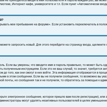
 вам не приходилось вводить имя пользователя и пароль каждый раз, вы може
отеке, Интернет-кафе, университете и т.п. Если пункт «Автоматически входи
ей?
крывать мое пребывание на форуме». Если установить переключатель в поло
а можете запросить новый. Для этого перейдите на страницу входа, щелкнит
оль. Если вы уверены, что вводите имя и пароль правильно, то может быть од
ть полученным инструкциям. Если это не ваш случай, то значит, требуется а
 до того, как они смогут в них войти. Эта информация отображается в проц
ными в этом сообщении. Если вы не получили сообщения, то возможно вы ука
ной почты, но сообщения так и не получили, то обратитесь за помощью к адм
рьте электронное сообщение, которое пришло вам после регистрации), или 
Администраторы могут удалять неактивных пользователей в целях уменьшени