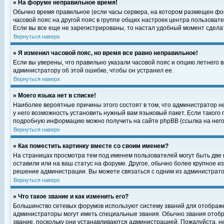
» На форуме неправильное время!
Обычно время правильное (если часы сервера, на котором размещен фор
часовой пояс на другой пояс в группе общих настроек центра пользоват
Если вы все еще не зарегистрированы, то настал удобный момент сделат
Вернуться наверх
» Я изменил часовой пояс, но время все равно неправильное!
Если вы уверены, что правильно указали часовой пояс и опцию летнего 
администратору об этой ошибке, чтобы он устранил ее.
Вернуться наверх
» Моего языка нет в списке!
Наиболее вероятные причины этого состоят в том, что администратор н
у него возможность установить нужный вам языковый пакет. Если такого
подробную информацию можно получить на сайте phpBB (ссылка на него
Вернуться наверх
» Как поместить картинку вместе со своим именем?
На страницах просмотра тем под именем пользователей могут быть две к
оставили или на ваш статус на форуме. Другое, обычно более крупное и
решение администрации. Вы можете связаться с одним из администратор
Вернуться наверх
» Что такое звание и как изменить его?
Большинство сетевых форумов используют систему званий для отображ
администраторы могут иметь специальные звания. Обычно звания отобр
звание, поскольку они устанавливаются администрацией. Пожалуйста, 