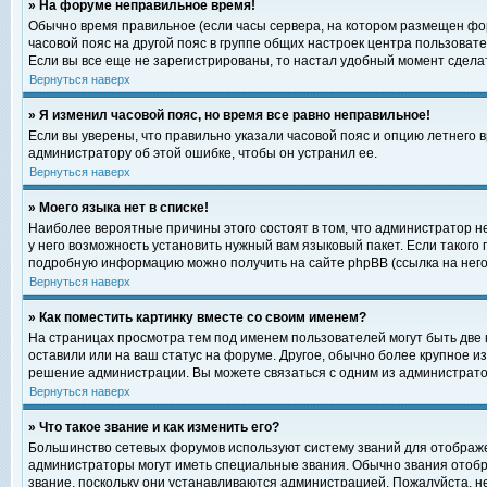
» На форуме неправильное время!
Обычно время правильное (если часы сервера, на котором размещен фор
часовой пояс на другой пояс в группе общих настроек центра пользоват
Если вы все еще не зарегистрированы, то настал удобный момент сделат
Вернуться наверх
» Я изменил часовой пояс, но время все равно неправильное!
Если вы уверены, что правильно указали часовой пояс и опцию летнего 
администратору об этой ошибке, чтобы он устранил ее.
Вернуться наверх
» Моего языка нет в списке!
Наиболее вероятные причины этого состоят в том, что администратор н
у него возможность установить нужный вам языковый пакет. Если такого
подробную информацию можно получить на сайте phpBB (ссылка на него
Вернуться наверх
» Как поместить картинку вместе со своим именем?
На страницах просмотра тем под именем пользователей могут быть две к
оставили или на ваш статус на форуме. Другое, обычно более крупное и
решение администрации. Вы можете связаться с одним из администратор
Вернуться наверх
» Что такое звание и как изменить его?
Большинство сетевых форумов используют систему званий для отображ
администраторы могут иметь специальные звания. Обычно звания отобр
звание, поскольку они устанавливаются администрацией. Пожалуйста, 