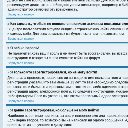
другой не смог воспользоваться вашей учетной записью. Для того чтобы
рекомендуем делать это на общедоступном компьютере, например в библи
администратор отключил эту возможность.
Вернуться наверх
» Как сделать, чтобы я не появлялся в списке активных пользовател
В центре пользователя в группе общих настроек можно найти опцию «С
и самому себе. Для всех остальных вы будете скрытым пользователем.
Вернуться наверх
» Я забыл пароль!
Не паникуйте! Хоть ваш пароль и не может быть восстановлен, вы всегд
инструкциям и вскоре вы снова сможете войти на форум.
Вернуться наверх
» Я только что зарегистрировался, но не могу войти!
Для начала проверьте, правильно ли вы вводите имя пользователя и пар
регистрации указали, что вам меньше 13 лет, то вам необходимо следова
пользователи были активированы самостоятельно, либо администратором
регистрации адрес электронной почты, то следуйте инструкциям, указан
либо фильтром. Если вы уверены, что ввели правильный адрес электрон
Вернуться наверх
» Я давно зарегистрирован, но больше не могу войти!
Наиболее вероятные причины: вы ввели неверное имя или пароль (прове
Если верно второе, то возможно вы не написали ни одного сообщения. 
принять активное участие в дискуссиях.