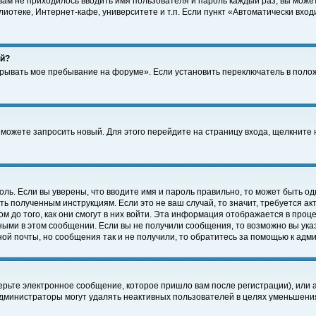
 вам не приходилось вводить имя пользователя и пароль каждый раз, вы може
отеке, Интернет-кафе, университете и т.п. Если пункт «Автоматически входи
ей?
крывать мое пребывание на форуме». Если установить переключатель в поло
а можете запросить новый. Для этого перейдите на страницу входа, щелкнит
оль. Если вы уверены, что вводите имя и пароль правильно, то может быть од
ть полученным инструкциям. Если это не ваш случай, то значит, требуется а
 до того, как они смогут в них войти. Эта информация отображается в проц
ными в этом сообщении. Если вы не получили сообщения, то возможно вы ука
ной почты, но сообщения так и не получили, то обратитесь за помощью к адм
рьте электронное сообщение, которое пришло вам после регистрации), или 
Администраторы могут удалять неактивных пользователей в целях уменьшени