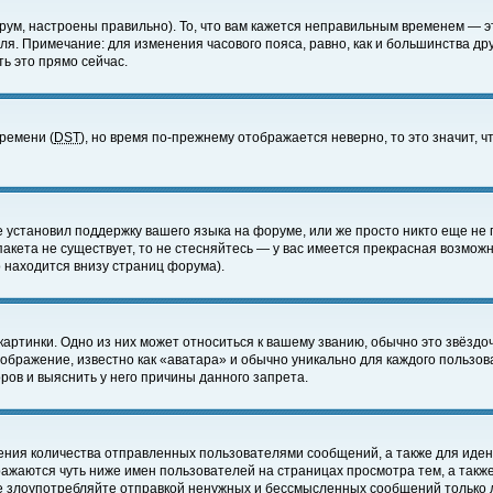
ум, настроены правильно). То, что вам кажется неправильным временем — э
еля. Примечание: для изменения часового пояса, равно, как и большинства д
ь это прямо сейчас.
времени (
DST
), но время по-прежнему отображается неверно, то это значит,
е установил поддержку вашего языка на форуме, или же просто никто еще не 
 пакета не существует, то не стесняйтесь — у вас имеется прекрасная возмож
 находится внизу страниц форума).
артинки. Одно из них может относиться к вашему званию, обычно это звёздоч
зображение, известно как «аватара» и обычно уникально для каждого пользов
ов и выяснить у него причины данного запрета.
ения количества отправленных пользователями сообщений, а также для иде
ажаются чуть ниже имен пользователей на страницах просмотра тем, а такж
не злоупотребляйте отправкой ненужных и бессмысленных сообщений только 