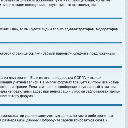
те отметить флажком указанный пункт на странице входа, но мы не
ть при каждом посещении» отсутствует, то это значит, что
жение «Да», то вы будете видны только администраторам, модераторам
е на этой странице ссылку «Забыли пароль?», следуйте предложенным
на из двух причин. Если включена поддержка COPPA, и вы при
ктивация учетной записи. На многих форумах требуется, чтобы все новые
ессе регистрации. Если вам пришло сообщение на указанный вами при
зали неправильный адрес при регистрации, либо он заблокирован каким-
инистратору форума.
администратор удалил вашу учетную запись по каким-либо причинам.
я размера базы данных. Попробуйте зарегистрироваться снова и