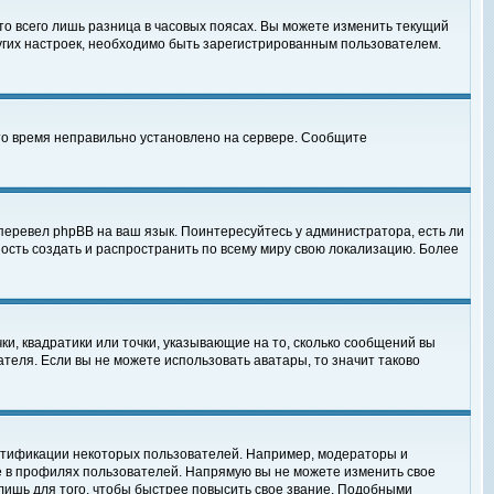
то всего лишь разница в часовых поясах. Вы можете изменить текущий
ругих настроек, необходимо быть зарегистрированным пользователем.
 что время неправильно установлено на сервере. Сообщите
перевел phpBB на ваш язык. Поинтересуйтесь у администратора, есть ли
ность создать и распространить по всему миру свою локализацию. Более
ки, квадратики или точки, указывающие на то, сколько сообщений вы
ателя. Если вы не можете использовать аватары, то значит таково
нтификации некоторых пользователей. Например, модераторы и
е в профилях пользователей. Напрямую вы не можете изменить свое
лишь для того, чтобы быстрее повысить свое звание. Подобными