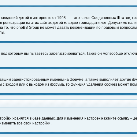
чных сведений детей в интернете от 1998 г. — это закон Соединенных Штатов
 регистрации на этих сайтах детей младше тринадцати лет. Допустимо нали
а то, что phpBB Group не может давать рекомендаций по правовым вопросам
лы.
 под которым вы пытаетесь зарегистрироваться. Также он мог вообще отклю
 вашим зарегистрированным именем на форуме, а также выполняет другие фун
с входом или с выходом из форума, то функция удаления cookies может пом
тройки хранятся в базе данных. Для изменения настроек нажмите ссылку «Ц
изменить все свои настройки.