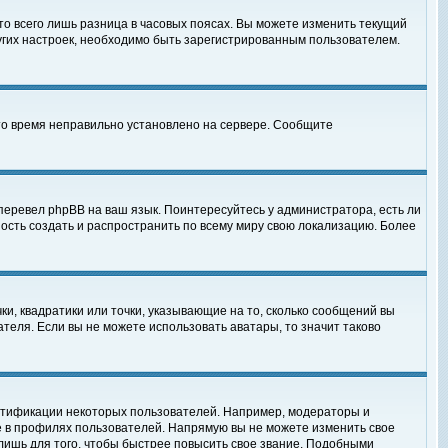
то всего лишь разница в часовых поясах. Вы можете изменить текущий
ругих настроек, необходимо быть зарегистрированным пользователем.
 что время неправильно установлено на сервере. Сообщите
перевел phpBB на ваш язык. Поинтересуйтесь у администратора, есть ли
ность создать и распространить по всему миру свою локализацию. Более
ки, квадратики или точки, указывающие на то, сколько сообщений вы
ателя. Если вы не можете использовать аватары, то значит таково
нтификации некоторых пользователей. Например, модераторы и
е в профилях пользователей. Напрямую вы не можете изменить свое
лишь для того, чтобы быстрее повысить свое звание. Подобными