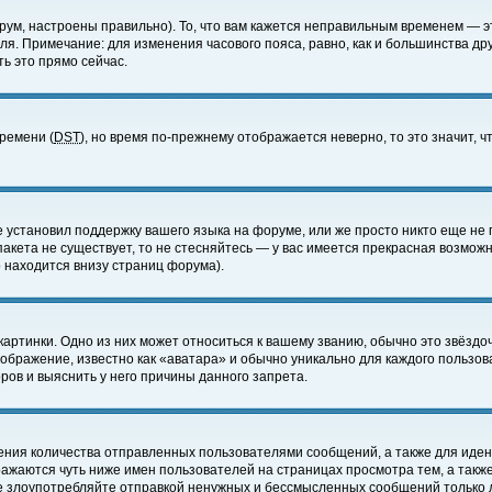
ум, настроены правильно). То, что вам кажется неправильным временем — э
еля. Примечание: для изменения часового пояса, равно, как и большинства д
ь это прямо сейчас.
времени (
DST
), но время по-прежнему отображается неверно, то это значит,
е установил поддержку вашего языка на форуме, или же просто никто еще не 
 пакета не существует, то не стесняйтесь — у вас имеется прекрасная возмож
 находится внизу страниц форума).
артинки. Одно из них может относиться к вашему званию, обычно это звёздоч
зображение, известно как «аватара» и обычно уникально для каждого пользов
ов и выяснить у него причины данного запрета.
ения количества отправленных пользователями сообщений, а также для иде
ажаются чуть ниже имен пользователей на страницах просмотра тем, а такж
не злоупотребляйте отправкой ненужных и бессмысленных сообщений только 