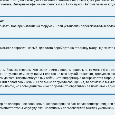
 вам не приходилось вводить имя пользователя и пароль каждый раз, вы може
отеке, Интернет-кафе, университете и т.п. Если пункт «Автоматически входи
ей?
крывать мое пребывание на форуме». Если установить переключатель в поло
а можете запросить новый. Для этого перейдите на страницу входа, щелкнит
оль. Если вы уверены, что вводите имя и пароль правильно, то может быть од
ть полученным инструкциям. Если это не ваш случай, то значит, требуется а
 до того, как они смогут в них войти. Эта информация отображается в проц
ными в этом сообщении. Если вы не получили сообщения, то возможно вы ука
ной почты, но сообщения так и не получили, то обратитесь за помощью к адм
рьте электронное сообщение, которое пришло вам после регистрации), или 
Администраторы могут удалять неактивных пользователей в целях уменьшени