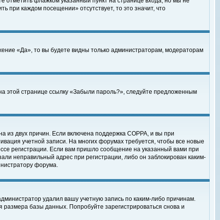
те отметить флажком указанный пункт на странице входа, но мы не
ть при каждом посещении» отсутствует, то это значит, что
жение «Да», то вы будете видны только администраторам, модераторам
е на этой странице ссылку «Забыли пароль?», следуйте предложенным
на из двух причин. Если включена поддержка COPPA, и вы при
ктивация учетной записи. На многих форумах требуется, чтобы все новые
ессе регистрации. Если вам пришло сообщение на указанный вами при
зали неправильный адрес при регистрации, либо он заблокирован каким-
инистратору форума.
администратор удалил вашу учетную запись по каким-либо причинам.
я размера базы данных. Попробуйте зарегистрироваться снова и