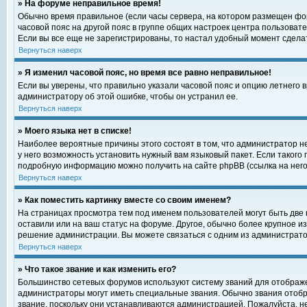
» На форуме неправильное время!
Обычно время правильное (если часы сервера, на котором размещен фор
часовой пояс на другой пояс в группе общих настроек центра пользоват
Если вы все еще не зарегистрированы, то настал удобный момент сделат
Вернуться наверх
» Я изменил часовой пояс, но время все равно неправильное!
Если вы уверены, что правильно указали часовой пояс и опцию летнего 
администратору об этой ошибке, чтобы он устранил ее.
Вернуться наверх
» Моего языка нет в списке!
Наиболее вероятные причины этого состоят в том, что администратор н
у него возможность установить нужный вам языковый пакет. Если такого
подробную информацию можно получить на сайте phpBB (ссылка на него
Вернуться наверх
» Как поместить картинку вместе со своим именем?
На страницах просмотра тем под именем пользователей могут быть две к
оставили или на ваш статус на форуме. Другое, обычно более крупное и
решение администрации. Вы можете связаться с одним из администратор
Вернуться наверх
» Что такое звание и как изменить его?
Большинство сетевых форумов используют систему званий для отображ
администраторы могут иметь специальные звания. Обычно звания отобр
звание, поскольку они устанавливаются администрацией. Пожалуйста, 