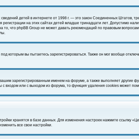
чных сведений детей в интернете от 1998 г. — это закон Соединенных Штатов
 регистрации на этих сайтах детей младше тринадцати лет. Допустимо нали
а то, что phpBB Group не может давать рекомендаций по правовым вопросам
лы.
 под которым вы пытаетесь зарегистрироваться. Также он мог вообще отклю
 вашим зарегистрированным именем на форуме, а также выполняет другие фун
с входом или с выходом из форума, то функция удаления cookies может пом
тройки хранятся в базе данных. Для изменения настроек нажмите ссылку «Ц
изменить все свои настройки.