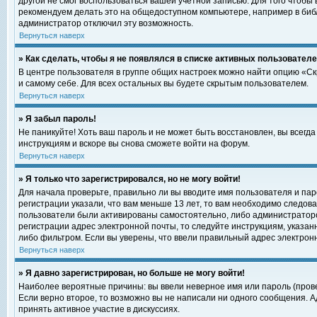
другой не смог воспользоваться вашей учетной записью. Для того чтобы
рекомендуем делать это на общедоступном компьютере, например в библи
администратор отключил эту возможность.
Вернуться наверх
» Как сделать, чтобы я не появлялся в списке активных пользовател
В центре пользователя в группе общих настроек можно найти опцию «С
и самому себе. Для всех остальных вы будете скрытым пользователем.
Вернуться наверх
» Я забыл пароль!
Не паникуйте! Хоть ваш пароль и не может быть восстановлен, вы всегд
инструкциям и вскоре вы снова сможете войти на форум.
Вернуться наверх
» Я только что зарегистрировался, но не могу войти!
Для начала проверьте, правильно ли вы вводите имя пользователя и пар
регистрации указали, что вам меньше 13 лет, то вам необходимо следова
пользователи были активированы самостоятельно, либо администратором
регистрации адрес электронной почты, то следуйте инструкциям, указан
либо фильтром. Если вы уверены, что ввели правильный адрес электрон
Вернуться наверх
» Я давно зарегистрирован, но больше не могу войти!
Наиболее вероятные причины: вы ввели неверное имя или пароль (прове
Если верно второе, то возможно вы не написали ни одного сообщения. 
принять активное участие в дискуссиях.