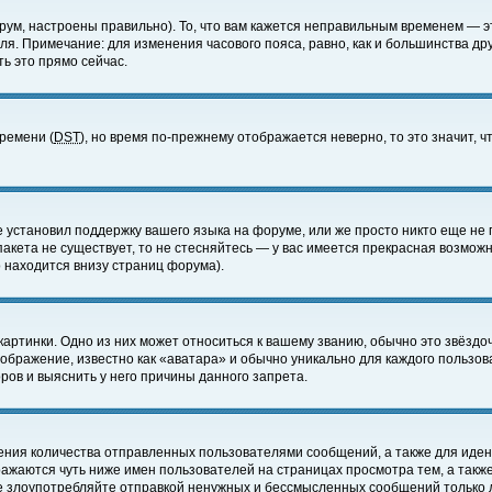
ум, настроены правильно). То, что вам кажется неправильным временем — э
еля. Примечание: для изменения часового пояса, равно, как и большинства д
ь это прямо сейчас.
времени (
DST
), но время по-прежнему отображается неверно, то это значит,
е установил поддержку вашего языка на форуме, или же просто никто еще не 
 пакета не существует, то не стесняйтесь — у вас имеется прекрасная возмож
 находится внизу страниц форума).
артинки. Одно из них может относиться к вашему званию, обычно это звёздоч
зображение, известно как «аватара» и обычно уникально для каждого пользов
ов и выяснить у него причины данного запрета.
ения количества отправленных пользователями сообщений, а также для иде
ажаются чуть ниже имен пользователей на страницах просмотра тем, а такж
не злоупотребляйте отправкой ненужных и бессмысленных сообщений только 