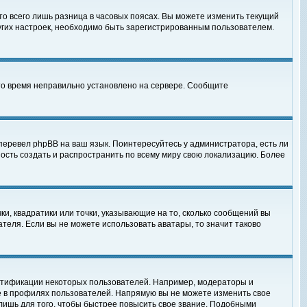
то всего лишь разница в часовых поясах. Вы можете изменить текущий
ругих настроек, необходимо быть зарегистрированным пользователем.
 что время неправильно установлено на сервере. Сообщите
перевел phpBB на ваш язык. Поинтересуйтесь у администратора, есть ли
ность создать и распространить по всему миру свою локализацию. Более
ки, квадратики или точки, указывающие на то, сколько сообщений вы
ателя. Если вы не можете использовать аватары, то значит таково
нтификации некоторых пользователей. Например, модераторы и
е в профилях пользователей. Напрямую вы не можете изменить свое
лишь для того, чтобы быстрее повысить свое звание. Подобными