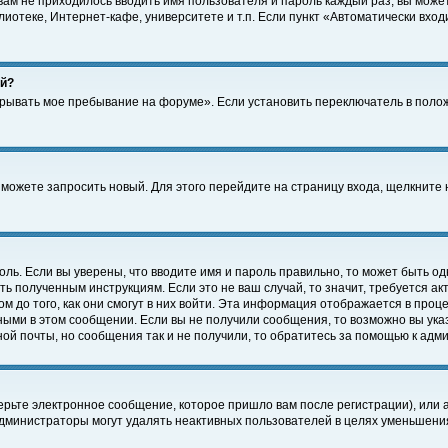
 вам не приходилось вводить имя пользователя и пароль каждый раз, вы може
отеке, Интернет-кафе, университете и т.п. Если пункт «Автоматически входи
ей?
крывать мое пребывание на форуме». Если установить переключатель в поло
а можете запросить новый. Для этого перейдите на страницу входа, щелкнит
оль. Если вы уверены, что вводите имя и пароль правильно, то может быть од
ть полученным инструкциям. Если это не ваш случай, то значит, требуется а
 до того, как они смогут в них войти. Эта информация отображается в проц
ными в этом сообщении. Если вы не получили сообщения, то возможно вы ука
ной почты, но сообщения так и не получили, то обратитесь за помощью к адм
рьте электронное сообщение, которое пришло вам после регистрации), или 
Администраторы могут удалять неактивных пользователей в целях уменьшени