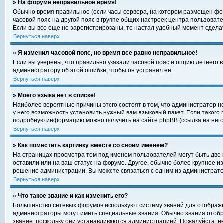
» На форуме неправильное время!
Обычно время правильное (если часы сервера, на котором размещен фор
часовой пояс на другой пояс в группе общих настроек центра пользоват
Если вы все еще не зарегистрированы, то настал удобный момент сделат
Вернуться наверх
» Я изменил часовой пояс, но время все равно неправильное!
Если вы уверены, что правильно указали часовой пояс и опцию летнего 
администратору об этой ошибке, чтобы он устранил ее.
Вернуться наверх
» Моего языка нет в списке!
Наиболее вероятные причины этого состоят в том, что администратор н
у него возможность установить нужный вам языковый пакет. Если такого
подробную информацию можно получить на сайте phpBB (ссылка на него
Вернуться наверх
» Как поместить картинку вместе со своим именем?
На страницах просмотра тем под именем пользователей могут быть две к
оставили или на ваш статус на форуме. Другое, обычно более крупное и
решение администрации. Вы можете связаться с одним из администратор
Вернуться наверх
» Что такое звание и как изменить его?
Большинство сетевых форумов используют систему званий для отображ
администраторы могут иметь специальные звания. Обычно звания отобр
звание, поскольку они устанавливаются администрацией. Пожалуйста, 