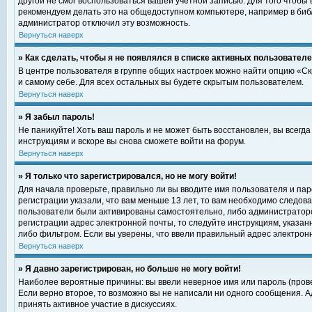
другой не смог воспользоваться вашей учетной записью. Для того чтобы
рекомендуем делать это на общедоступном компьютере, например в библи
администратор отключил эту возможность.
Вернуться наверх
» Как сделать, чтобы я не появлялся в списке активных пользовател
В центре пользователя в группе общих настроек можно найти опцию «С
и самому себе. Для всех остальных вы будете скрытым пользователем.
Вернуться наверх
» Я забыл пароль!
Не паникуйте! Хоть ваш пароль и не может быть восстановлен, вы всегд
инструкциям и вскоре вы снова сможете войти на форум.
Вернуться наверх
» Я только что зарегистрировался, но не могу войти!
Для начала проверьте, правильно ли вы вводите имя пользователя и пар
регистрации указали, что вам меньше 13 лет, то вам необходимо следова
пользователи были активированы самостоятельно, либо администратором
регистрации адрес электронной почты, то следуйте инструкциям, указан
либо фильтром. Если вы уверены, что ввели правильный адрес электрон
Вернуться наверх
» Я давно зарегистрирован, но больше не могу войти!
Наиболее вероятные причины: вы ввели неверное имя или пароль (прове
Если верно второе, то возможно вы не написали ни одного сообщения. 
принять активное участие в дискуссиях.