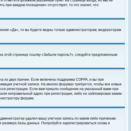
те отметить флажком указанный пункт на странице входа, но мы не
ть при каждом посещении» отсутствует, то это значит, что
жение «Да», то вы будете видны только администраторам, модераторам
е на этой странице ссылку «Забыли пароль?», следуйте предложенным
на из двух причин. Если включена поддержка COPPA, и вы при
ктивация учетной записи. На многих форумах требуется, чтобы все новые
ессе регистрации. Если вам пришло сообщение на указанный вами при
зали неправильный адрес при регистрации, либо он заблокирован каким-
инистратору форума.
администратор удалил вашу учетную запись по каким-либо причинам.
я размера базы данных. Попробуйте зарегистрироваться снова и