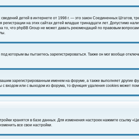
чных сведений детей в интернете от 1998 г. — это закон Соединенных Штатов
 регистрации на этих сайтах детей младше тринадцати лет. Допустимо нали
а то, что phpBB Group не может давать рекомендаций по правовым вопросам
лы.
 под которым вы пытаетесь зарегистрироваться. Также он мог вообще отклю
 вашим зарегистрированным именем на форуме, а также выполняет другие фун
с входом или с выходом из форума, то функция удаления cookies может пом
тройки хранятся в базе данных. Для изменения настроек нажмите ссылку «Ц
изменить все свои настройки.