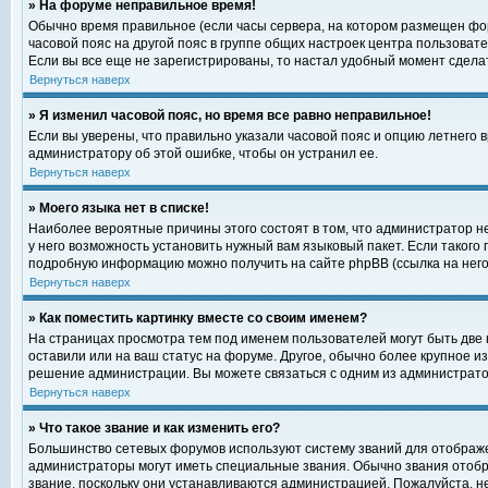
» На форуме неправильное время!
Обычно время правильное (если часы сервера, на котором размещен фор
часовой пояс на другой пояс в группе общих настроек центра пользоват
Если вы все еще не зарегистрированы, то настал удобный момент сделат
Вернуться наверх
» Я изменил часовой пояс, но время все равно неправильное!
Если вы уверены, что правильно указали часовой пояс и опцию летнего 
администратору об этой ошибке, чтобы он устранил ее.
Вернуться наверх
» Моего языка нет в списке!
Наиболее вероятные причины этого состоят в том, что администратор н
у него возможность установить нужный вам языковый пакет. Если такого
подробную информацию можно получить на сайте phpBB (ссылка на него
Вернуться наверх
» Как поместить картинку вместе со своим именем?
На страницах просмотра тем под именем пользователей могут быть две к
оставили или на ваш статус на форуме. Другое, обычно более крупное и
решение администрации. Вы можете связаться с одним из администратор
Вернуться наверх
» Что такое звание и как изменить его?
Большинство сетевых форумов используют систему званий для отображ
администраторы могут иметь специальные звания. Обычно звания отобр
звание, поскольку они устанавливаются администрацией. Пожалуйста, 