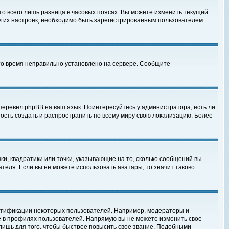
то всего лишь разница в часовых поясах. Вы можете изменить текущий
ругих настроек, необходимо быть зарегистрированным пользователем.
 что время неправильно установлено на сервере. Сообщите
перевел phpBB на ваш язык. Поинтересуйтесь у администратора, есть ли
ность создать и распространить по всему миру свою локализацию. Более
ки, квадратики или точки, указывающие на то, сколько сообщений вы
ателя. Если вы не можете использовать аватары, то значит таково
нтификации некоторых пользователей. Например, модераторы и
е в профилях пользователей. Напрямую вы не можете изменить свое
лишь для того, чтобы быстрее повысить свое звание. Подобными