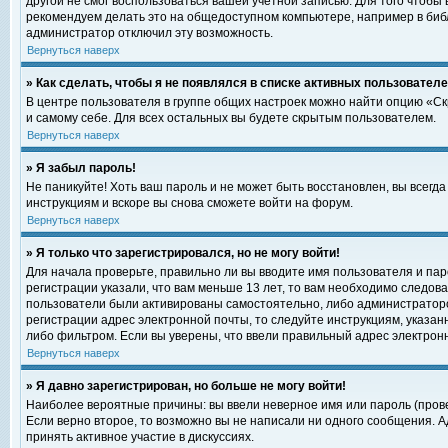
другой не смог воспользоваться вашей учетной записью. Для того чтобы
рекомендуем делать это на общедоступном компьютере, например в библи
администратор отключил эту возможность.
Вернуться наверх
» Как сделать, чтобы я не появлялся в списке активных пользовател
В центре пользователя в группе общих настроек можно найти опцию «С
и самому себе. Для всех остальных вы будете скрытым пользователем.
Вернуться наверх
» Я забыл пароль!
Не паникуйте! Хоть ваш пароль и не может быть восстановлен, вы всегд
инструкциям и вскоре вы снова сможете войти на форум.
Вернуться наверх
» Я только что зарегистрировался, но не могу войти!
Для начала проверьте, правильно ли вы вводите имя пользователя и пар
регистрации указали, что вам меньше 13 лет, то вам необходимо следова
пользователи были активированы самостоятельно, либо администратором
регистрации адрес электронной почты, то следуйте инструкциям, указан
либо фильтром. Если вы уверены, что ввели правильный адрес электрон
Вернуться наверх
» Я давно зарегистрирован, но больше не могу войти!
Наиболее вероятные причины: вы ввели неверное имя или пароль (прове
Если верно второе, то возможно вы не написали ни одного сообщения. 
принять активное участие в дискуссиях.