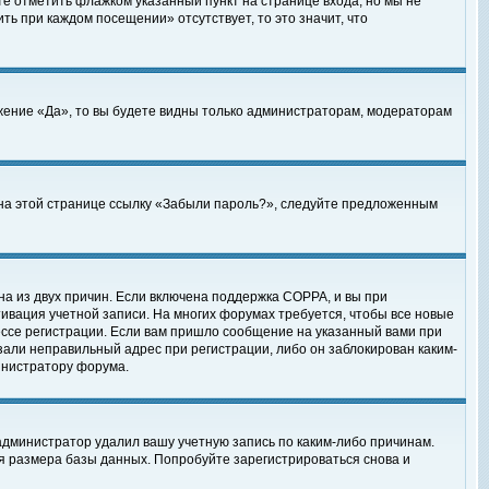
те отметить флажком указанный пункт на странице входа, но мы не
ть при каждом посещении» отсутствует, то это значит, что
жение «Да», то вы будете видны только администраторам, модераторам
е на этой странице ссылку «Забыли пароль?», следуйте предложенным
на из двух причин. Если включена поддержка COPPA, и вы при
ктивация учетной записи. На многих форумах требуется, чтобы все новые
ессе регистрации. Если вам пришло сообщение на указанный вами при
зали неправильный адрес при регистрации, либо он заблокирован каким-
инистратору форума.
администратор удалил вашу учетную запись по каким-либо причинам.
я размера базы данных. Попробуйте зарегистрироваться снова и