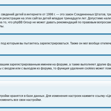
чных сведений детей в интернете от 1998 г. — это закон Соединенных Штатов
 регистрации на этих сайтах детей младше тринадцати лет. Допустимо нали
а то, что phpBB Group не может давать рекомендаций по правовым вопросам
лы.
 под которым вы пытаетесь зарегистрироваться. Также он мог вообще отклю
 вашим зарегистрированным именем на форуме, а также выполняет другие фун
с входом или с выходом из форума, то функция удаления cookies может пом
тройки хранятся в базе данных. Для изменения настроек нажмите ссылку «Ц
изменить все свои настройки.