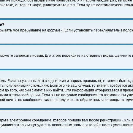
 вам не приходилось вводить имя пользователя и пароль каждый раз, вы може
отеке, Интернет-кафе, университете и т.п. Если пункт «Автоматически входи
ей?
крывать мое пребывание на форуме». Если установить переключатель в поло
а можете запросить новый. Для этого перейдите на страницу входа, щелкнит
оль. Если вы уверены, что вводите имя и пароль правильно, то может быть од
ть полученным инструкциям. Если это не ваш случай, то значит, требуется а
 до того, как они смогут в них войти. Эта информация отображается в проц
ными в этом сообщении. Если вы не получили сообщения, то возможно вы ука
ной почты, но сообщения так и не получили, то обратитесь за помощью к адм
рьте электронное сообщение, которое пришло вам после регистрации), или 
Администраторы могут удалять неактивных пользователей в целях уменьшени