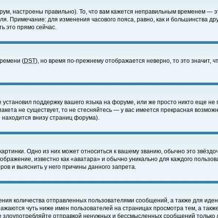
ум, настроены правильно). То, что вам кажется неправильным временем — э
еля. Примечание: для изменения часового пояса, равно, как и большинства д
ь это прямо сейчас.
времени (
DST
), но время по-прежнему отображается неверно, то это значит,
е установил поддержку вашего языка на форуме, или же просто никто еще не 
 пакета не существует, то не стесняйтесь — у вас имеется прекрасная возмож
 находится внизу страниц форума).
артинки. Одно из них может относиться к вашему званию, обычно это звёздоч
зображение, известно как «аватара» и обычно уникально для каждого пользов
ов и выяснить у него причины данного запрета.
ения количества отправленных пользователями сообщений, а также для иде
ажаются чуть ниже имен пользователей на страницах просмотра тем, а такж
не злоупотребляйте отправкой ненужных и бессмысленных сообщений только 