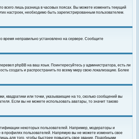
то всего лишь разница в часовых поясах. Вы можете изменить текущий
ругих настроек, необходимо быть зарегистрированным пользователем.
 что время неправильно установлено на сервере. Сообщите
перевел phpBB на ваш язык. Поинтересуйтесь у администратора, есть ли
ность создать и распространить по всему миру свою локализацию. Более
ки, квадратики или точки, указывающие на то, сколько сообщений вы
ателя. Если вы не можете использовать аватары, то значит таково
нтификации некоторых пользователей. Например, модераторы и
е в профилях пользователей. Напрямую вы не можете изменить свое
лишь для того, чтобы быстрее повысить свое звание. Подобными