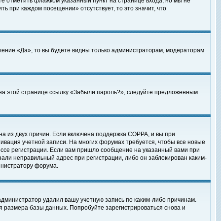
те отметить флажком указанный пункт на странице входа, но мы не
ть при каждом посещении» отсутствует, то это значит, что
жение «Да», то вы будете видны только администраторам, модераторам
е на этой странице ссылку «Забыли пароль?», следуйте предложенным
на из двух причин. Если включена поддержка COPPA, и вы при
ктивация учетной записи. На многих форумах требуется, чтобы все новые
ессе регистрации. Если вам пришло сообщение на указанный вами при
зали неправильный адрес при регистрации, либо он заблокирован каким-
инистратору форума.
администратор удалил вашу учетную запись по каким-либо причинам.
я размера базы данных. Попробуйте зарегистрироваться снова и