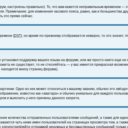
ум, настроены правильно). То, что вам кажется неправильным временем — э
еля. Примечание: для изменения часового пояса, равно, как и большинства д
ь это прямо сейчас.
времени (
DST
), но время по-прежнему отображается неверно, то это значит,
е установил поддержку вашего языка на форуме, или же просто никто еще не 
 пакета не существует, то не стесняйтесь — у вас имеется прекрасная возмож
 находится внизу страниц форума).
артинки. Одно из них может относиться к вашему званию, обычно это звёздоч
зображение, известно как «аватара» и обычно уникально для каждого пользов
ов и выяснить у него причины данного запрета.
ения количества отправленных пользователями сообщений, а также для иде
ажаются чуть ниже имен пользователей на страницах просмотра тем, а такж
не злоупотребляйте отправкой ненужных и бессмысленных сообщений только 