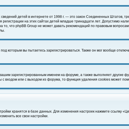
чных сведений детей в интернете от 1998 г. — это закон Соединенных Штатов
 регистрации на этих сайтах детей младше тринадцати лет. Допустимо нали
а то, что phpBB Group не может давать рекомендаций по правовым вопросам
лы.
 под которым вы пытаетесь зарегистрироваться. Также он мог вообще отклю
 вашим зарегистрированным именем на форуме, а также выполняет другие фун
с входом или с выходом из форума, то функция удаления cookies может пом
тройки хранятся в базе данных. Для изменения настроек нажмите ссылку «Ц
изменить все свои настройки.