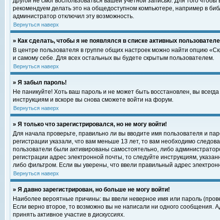
другой не смог воспользоваться вашей учетной записью. Для того чтобы
рекомендуем делать это на общедоступном компьютере, например в библи
администратор отключил эту возможность.
Вернуться наверх
» Как сделать, чтобы я не появлялся в списке активных пользовател
В центре пользователя в группе общих настроек можно найти опцию «С
и самому себе. Для всех остальных вы будете скрытым пользователем.
Вернуться наверх
» Я забыл пароль!
Не паникуйте! Хоть ваш пароль и не может быть восстановлен, вы всегд
инструкциям и вскоре вы снова сможете войти на форум.
Вернуться наверх
» Я только что зарегистрировался, но не могу войти!
Для начала проверьте, правильно ли вы вводите имя пользователя и пар
регистрации указали, что вам меньше 13 лет, то вам необходимо следова
пользователи были активированы самостоятельно, либо администратором
регистрации адрес электронной почты, то следуйте инструкциям, указан
либо фильтром. Если вы уверены, что ввели правильный адрес электрон
Вернуться наверх
» Я давно зарегистрирован, но больше не могу войти!
Наиболее вероятные причины: вы ввели неверное имя или пароль (прове
Если верно второе, то возможно вы не написали ни одного сообщения. 
принять активное участие в дискуссиях.