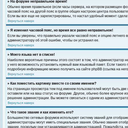
» На форуме неправильное время!
Обычно время правильное (если часы сервера, на котором размещен фор
часовой пояс на другой пояс в группе общих настроек центра пользоват
Если вы все еще не зарегистрированы, то настал удобный момент сделат
Вернуться наверх
» Я изменил часовой пояс, но время все равно неправильное!
Если вы уверены, что правильно указали часовой пояс и опцию летнего 
администратору об этой ошибке, чтобы он устранил ее.
Вернуться наверх
» Моего языка нет в списке!
Наиболее вероятные причины этого состоят в том, что администратор н
у него возможность установить нужный вам языковый пакет. Если такого
подробную информацию можно получить на сайте phpBB (ссылка на него
Вернуться наверх
» Как поместить картинку вместе со своим именем?
На страницах просмотра тем под именем пользователей могут быть две к
оставили или на ваш статус на форуме. Другое, обычно более крупное и
решение администрации. Вы можете связаться с одним из администратор
Вернуться наверх
» Что такое звание и как изменить его?
Большинство сетевых форумов используют систему званий для отображ
администраторы могут иметь специальные звания. Обычно звания отобр
звание, поскольку они устанавливаются администрацией. Пожалуйста, 