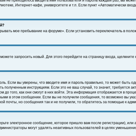
 вам не приходилось вводить имя пользователя и пароль каждый раз, вы може
отеке, Интернет-кафе, университете и т.п. Если пункт «Автоматически входи
ей?
крывать мое пребывание на форуме». Если установить переключатель в поло
а можете запросить новый. Для этого перейдите на страницу входа, щелкнит
оль. Если вы уверены, что вводите имя и пароль правильно, то может быть од
ть полученным инструкциям. Если это не ваш случай, то значит, требуется а
 до того, как они смогут в них войти. Эта информация отображается в проц
ными в этом сообщении. Если вы не получили сообщения, то возможно вы ука
ной почты, но сообщения так и не получили, то обратитесь за помощью к адм
рьте электронное сообщение, которое пришло вам после регистрации), или 
Администраторы могут удалять неактивных пользователей в целях уменьшени