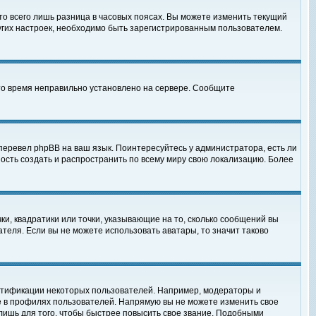
то всего лишь разница в часовых поясах. Вы можете изменить текущий
ругих настроек, необходимо быть зарегистрированным пользователем.
 что время неправильно установлено на сервере. Сообщите
перевел phpBB на ваш язык. Поинтересуйтесь у администратора, есть ли
ность создать и распространить по всему миру свою локализацию. Более
ки, квадратики или точки, указывающие на то, сколько сообщений вы
ателя. Если вы не можете использовать аватары, то значит таково
нтификации некоторых пользователей. Например, модераторы и
е в профилях пользователей. Напрямую вы не можете изменить свое
лишь для того, чтобы быстрее повысить свое звание. Подобными