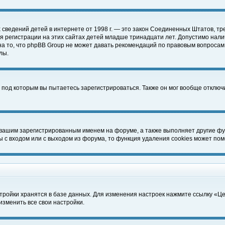
чных сведений детей в интернете от 1998 г. — это закон Соединенных Штатов
 регистрации на этих сайтах детей младше тринадцати лет. Допустимо нали
а то, что phpBB Group не может давать рекомендаций по правовым вопросам
лы.
 под которым вы пытаетесь зарегистрироваться. Также он мог вообще отклю
 вашим зарегистрированным именем на форуме, а также выполняет другие фун
с входом или с выходом из форума, то функция удаления cookies может пом
тройки хранятся в базе данных. Для изменения настроек нажмите ссылку «Ц
изменить все свои настройки.