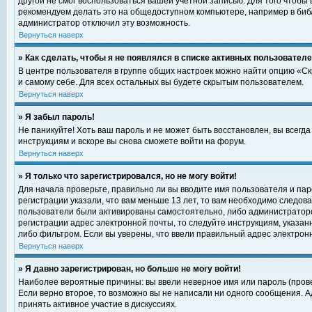
другой не смог воспользоваться вашей учетной записью. Для того чтобы
рекомендуем делать это на общедоступном компьютере, например в библи
администратор отключил эту возможность.
Вернуться наверх
» Как сделать, чтобы я не появлялся в списке активных пользовател
В центре пользователя в группе общих настроек можно найти опцию «С
и самому себе. Для всех остальных вы будете скрытым пользователем.
Вернуться наверх
» Я забыл пароль!
Не паникуйте! Хоть ваш пароль и не может быть восстановлен, вы всегд
инструкциям и вскоре вы снова сможете войти на форум.
Вернуться наверх
» Я только что зарегистрировался, но не могу войти!
Для начала проверьте, правильно ли вы вводите имя пользователя и пар
регистрации указали, что вам меньше 13 лет, то вам необходимо следова
пользователи были активированы самостоятельно, либо администратором
регистрации адрес электронной почты, то следуйте инструкциям, указан
либо фильтром. Если вы уверены, что ввели правильный адрес электрон
Вернуться наверх
» Я давно зарегистрирован, но больше не могу войти!
Наиболее вероятные причины: вы ввели неверное имя или пароль (прове
Если верно второе, то возможно вы не написали ни одного сообщения. 
принять активное участие в дискуссиях.