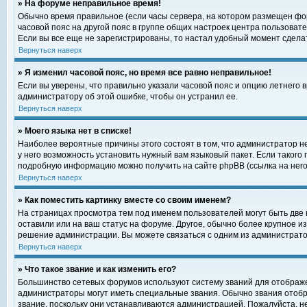
» На форуме неправильное время!
Обычно время правильное (если часы сервера, на котором размещен фор
часовой пояс на другой пояс в группе общих настроек центра пользоват
Если вы все еще не зарегистрированы, то настал удобный момент сделат
Вернуться наверх
» Я изменил часовой пояс, но время все равно неправильное!
Если вы уверены, что правильно указали часовой пояс и опцию летнего 
администратору об этой ошибке, чтобы он устранил ее.
Вернуться наверх
» Моего языка нет в списке!
Наиболее вероятные причины этого состоят в том, что администратор н
у него возможность установить нужный вам языковый пакет. Если такого
подробную информацию можно получить на сайте phpBB (ссылка на него
Вернуться наверх
» Как поместить картинку вместе со своим именем?
На страницах просмотра тем под именем пользователей могут быть две к
оставили или на ваш статус на форуме. Другое, обычно более крупное и
решение администрации. Вы можете связаться с одним из администратор
Вернуться наверх
» Что такое звание и как изменить его?
Большинство сетевых форумов используют систему званий для отображ
администраторы могут иметь специальные звания. Обычно звания отобр
звание, поскольку они устанавливаются администрацией. Пожалуйста, 