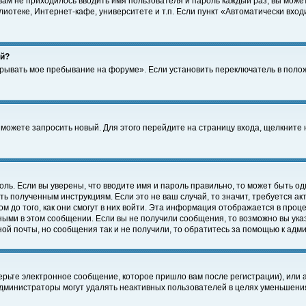
 вам не приходилось вводить имя пользователя и пароль каждый раз, вы може
отеке, Интернет-кафе, университете и т.п. Если пункт «Автоматически входи
ей?
крывать мое пребывание на форуме». Если установить переключатель в поло
а можете запросить новый. Для этого перейдите на страницу входа, щелкнит
оль. Если вы уверены, что вводите имя и пароль правильно, то может быть од
ть полученным инструкциям. Если это не ваш случай, то значит, требуется а
 до того, как они смогут в них войти. Эта информация отображается в проц
ными в этом сообщении. Если вы не получили сообщения, то возможно вы ука
ной почты, но сообщения так и не получили, то обратитесь за помощью к адм
рьте электронное сообщение, которое пришло вам после регистрации), или 
Администраторы могут удалять неактивных пользователей в целях уменьшени