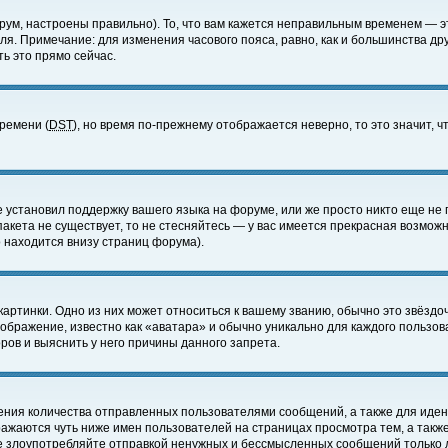
ум, настроены правильно). То, что вам кажется неправильным временем — э
еля. Примечание: для изменения часового пояса, равно, как и большинства д
ь это прямо сейчас.
времени (
DST
), но время по-прежнему отображается неверно, то это значит,
е установил поддержку вашего языка на форуме, или же просто никто еще не 
 пакета не существует, то не стесняйтесь — у вас имеется прекрасная возмож
 находится внизу страниц форума).
артинки. Одно из них может относиться к вашему званию, обычно это звёздоч
зображение, известно как «аватара» и обычно уникально для каждого пользов
ов и выяснить у него причины данного запрета.
ения количества отправленных пользователями сообщений, а также для иде
ажаются чуть ниже имен пользователей на страницах просмотра тем, а такж
не злоупотребляйте отправкой ненужных и бессмысленных сообщений только 