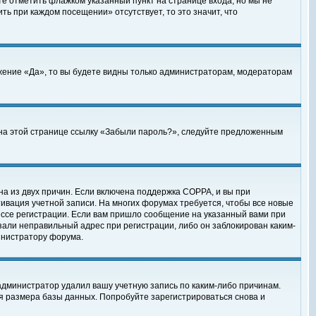
те отметить флажком указанный пункт на странице входа, но мы не
ть при каждом посещении» отсутствует, то это значит, что
жение «Да», то вы будете видны только администраторам, модераторам
е на этой странице ссылку «Забыли пароль?», следуйте предложенным
на из двух причин. Если включена поддержка COPPA, и вы при
ктивация учетной записи. На многих форумах требуется, чтобы все новые
ессе регистрации. Если вам пришло сообщение на указанный вами при
зали неправильный адрес при регистрации, либо он заблокирован каким-
инистратору форума.
администратор удалил вашу учетную запись по каким-либо причинам.
я размера базы данных. Попробуйте зарегистрироваться снова и