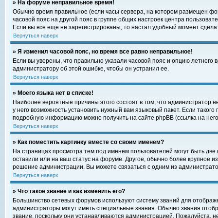
» На форуме неправильное время!
Обычно время правильное (если часы сервера, на котором размещен фор
часовой пояс на другой пояс в группе общих настроек центра пользоват
Если вы все еще не зарегистрированы, то настал удобный момент сделат
Вернуться наверх
» Я изменил часовой пояс, но время все равно неправильное!
Если вы уверены, что правильно указали часовой пояс и опцию летнего 
администратору об этой ошибке, чтобы он устранил ее.
Вернуться наверх
» Моего языка нет в списке!
Наиболее вероятные причины этого состоят в том, что администратор н
у него возможность установить нужный вам языковый пакет. Если такого
подробную информацию можно получить на сайте phpBB (ссылка на него
Вернуться наверх
» Как поместить картинку вместе со своим именем?
На страницах просмотра тем под именем пользователей могут быть две к
оставили или на ваш статус на форуме. Другое, обычно более крупное и
решение администрации. Вы можете связаться с одним из администратор
Вернуться наверх
» Что такое звание и как изменить его?
Большинство сетевых форумов используют систему званий для отображ
администраторы могут иметь специальные звания. Обычно звания отобр
звание, поскольку они устанавливаются администрацией. Пожалуйста, 