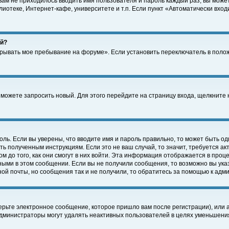
 вам не приходилось вводить имя пользователя и пароль каждый раз, вы може
отеке, Интернет-кафе, университете и т.п. Если пункт «Автоматически входи
ей?
крывать мое пребывание на форуме». Если установить переключатель в поло
а можете запросить новый. Для этого перейдите на страницу входа, щелкнит
оль. Если вы уверены, что вводите имя и пароль правильно, то может быть од
ть полученным инструкциям. Если это не ваш случай, то значит, требуется а
 до того, как они смогут в них войти. Эта информация отображается в проц
ными в этом сообщении. Если вы не получили сообщения, то возможно вы ука
ной почты, но сообщения так и не получили, то обратитесь за помощью к адм
рьте электронное сообщение, которое пришло вам после регистрации), или 
Администраторы могут удалять неактивных пользователей в целях уменьшени