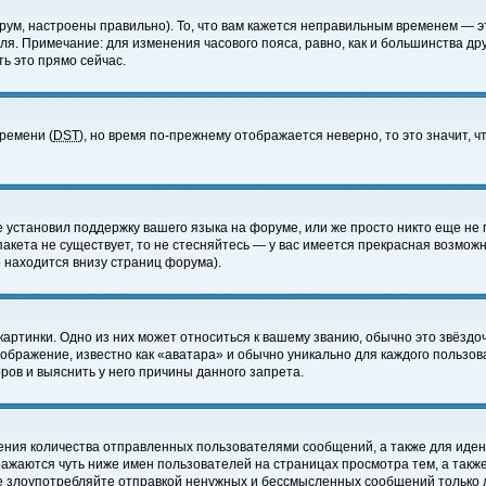
ум, настроены правильно). То, что вам кажется неправильным временем — э
еля. Примечание: для изменения часового пояса, равно, как и большинства д
ь это прямо сейчас.
времени (
DST
), но время по-прежнему отображается неверно, то это значит,
е установил поддержку вашего языка на форуме, или же просто никто еще не 
 пакета не существует, то не стесняйтесь — у вас имеется прекрасная возмож
 находится внизу страниц форума).
артинки. Одно из них может относиться к вашему званию, обычно это звёздоч
зображение, известно как «аватара» и обычно уникально для каждого пользов
ов и выяснить у него причины данного запрета.
ения количества отправленных пользователями сообщений, а также для иде
ажаются чуть ниже имен пользователей на страницах просмотра тем, а такж
не злоупотребляйте отправкой ненужных и бессмысленных сообщений только 