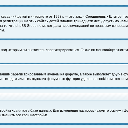
чных сведений детей в интернете от 1998 г. — это закон Соединенных Штатов
 регистрации на этих сайтах детей младше тринадцати лет. Допустимо нали
а то, что phpBB Group не может давать рекомендаций по правовым вопросам
лы.
 под которым вы пытаетесь зарегистрироваться. Также он мог вообще отклю
 вашим зарегистрированным именем на форуме, а также выполняет другие фун
с входом или с выходом из форума, то функция удаления cookies может пом
тройки хранятся в базе данных. Для изменения настроек нажмите ссылку «Ц
изменить все свои настройки.