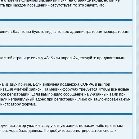
те отметить флажком указанный пункт на странице входа, но мы не
ть при каждом посещении» отсутствует, то это значит, что
жение «Да», то вы будете видны только администраторам, модераторам
е на этой странице ссылку «Забыли пароль?», следуйте предложенным
на из двух причин. Если включена поддержка COPPA, и вы при
ктивация учетной записи. На многих форумах требуется, чтобы все новые
ессе регистрации. Если вам пришло сообщение на указанный вами при
зали неправильный адрес при регистрации, либо он заблокирован каким-
инистратору форума.
администратор удалил вашу учетную запись по каким-либо причинам.
я размера базы данных. Попробуйте зарегистрироваться снова и