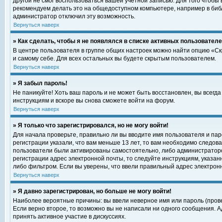
другой не смог воспользоваться вашей учетной записью. Для того чтобы
рекомендуем делать это на общедоступном компьютере, например в библи
администратор отключил эту возможность.
Вернуться наверх
» Как сделать, чтобы я не появлялся в списке активных пользовател
В центре пользователя в группе общих настроек можно найти опцию «С
и самому себе. Для всех остальных вы будете скрытым пользователем.
Вернуться наверх
» Я забыл пароль!
Не паникуйте! Хоть ваш пароль и не может быть восстановлен, вы всегд
инструкциям и вскоре вы снова сможете войти на форум.
Вернуться наверх
» Я только что зарегистрировался, но не могу войти!
Для начала проверьте, правильно ли вы вводите имя пользователя и пар
регистрации указали, что вам меньше 13 лет, то вам необходимо следова
пользователи были активированы самостоятельно, либо администратором
регистрации адрес электронной почты, то следуйте инструкциям, указан
либо фильтром. Если вы уверены, что ввели правильный адрес электрон
Вернуться наверх
» Я давно зарегистрирован, но больше не могу войти!
Наиболее вероятные причины: вы ввели неверное имя или пароль (прове
Если верно второе, то возможно вы не написали ни одного сообщения. 
принять активное участие в дискуссиях.