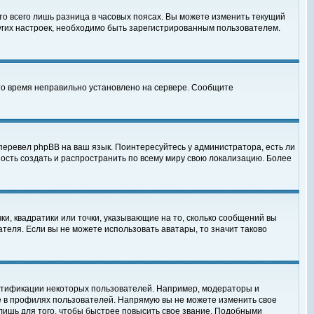
то всего лишь разница в часовых поясах. Вы можете изменить текущий
ругих настроек, необходимо быть зарегистрированным пользователем.
 что время неправильно установлено на сервере. Сообщите
перевел phpBB на ваш язык. Поинтересуйтесь у администратора, есть ли
ность создать и распространить по всему миру свою локализацию. Более
ки, квадратики или точки, указывающие на то, сколько сообщений вы
ателя. Если вы не можете использовать аватары, то значит таково
нтификации некоторых пользователей. Например, модераторы и
е в профилях пользователей. Напрямую вы не можете изменить свое
лишь для того, чтобы быстрее повысить свое звание. Подобными