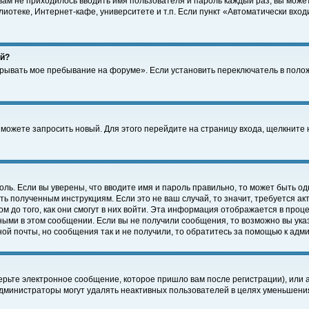
 вам не приходилось вводить имя пользователя и пароль каждый раз, вы може
отеке, Интернет-кафе, университете и т.п. Если пункт «Автоматически входи
ей?
крывать мое пребывание на форуме». Если установить переключатель в поло
а можете запросить новый. Для этого перейдите на страницу входа, щелкнит
оль. Если вы уверены, что вводите имя и пароль правильно, то может быть од
ть полученным инструкциям. Если это не ваш случай, то значит, требуется а
 до того, как они смогут в них войти. Эта информация отображается в проц
ными в этом сообщении. Если вы не получили сообщения, то возможно вы ука
ной почты, но сообщения так и не получили, то обратитесь за помощью к адм
рьте электронное сообщение, которое пришло вам после регистрации), или 
Администраторы могут удалять неактивных пользователей в целях уменьшени