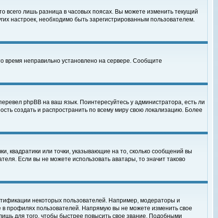
то всего лишь разница в часовых поясах. Вы можете изменить текущий
ругих настроек, необходимо быть зарегистрированным пользователем.
 что время неправильно установлено на сервере. Сообщите
перевел phpBB на ваш язык. Поинтересуйтесь у администратора, есть ли
ность создать и распространить по всему миру свою локализацию. Более
ки, квадратики или точки, указывающие на то, сколько сообщений вы
ателя. Если вы не можете использовать аватары, то значит таково
нтификации некоторых пользователей. Например, модераторы и
е в профилях пользователей. Напрямую вы не можете изменить свое
лишь для того, чтобы быстрее повысить свое звание. Подобными