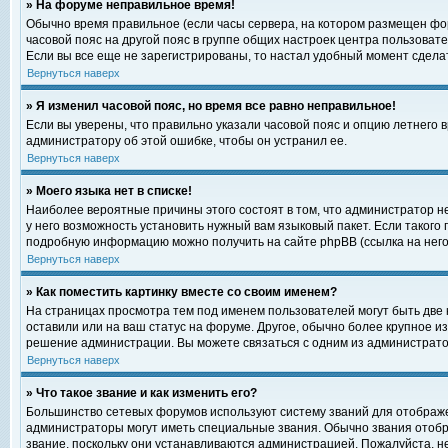
» На форуме неправильное время!
Обычно время правильное (если часы сервера, на котором размещен фор
часовой пояс на другой пояс в группе общих настроек центра пользоват
Если вы все еще не зарегистрированы, то настал удобный момент сделат
Вернуться наверх
» Я изменил часовой пояс, но время все равно неправильное!
Если вы уверены, что правильно указали часовой пояс и опцию летнего 
администратору об этой ошибке, чтобы он устранил ее.
Вернуться наверх
» Моего языка нет в списке!
Наиболее вероятные причины этого состоят в том, что администратор н
у него возможность установить нужный вам языковый пакет. Если такого
подробную информацию можно получить на сайте phpBB (ссылка на него
Вернуться наверх
» Как поместить картинку вместе со своим именем?
На страницах просмотра тем под именем пользователей могут быть две к
оставили или на ваш статус на форуме. Другое, обычно более крупное и
решение администрации. Вы можете связаться с одним из администратор
Вернуться наверх
» Что такое звание и как изменить его?
Большинство сетевых форумов используют систему званий для отображ
администраторы могут иметь специальные звания. Обычно звания отобр
звание, поскольку они устанавливаются администрацией. Пожалуйста, 