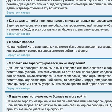
другой не смог воспользоваться вашей учетной записью. Для того чтобы
рекомендуем делать это на общедоступном компьютере, например в библи
администратор отключил эту возможность.
Вернуться наверх
» Как сделать, чтобы я не появлялся в списке активных пользовател
В центре пользователя в группе общих настроек можно найти опцию «С
и самому себе. Для всех остальных вы будете скрытым пользователем.
Вернуться наверх
» Я забыл пароль!
Не паникуйте! Хоть ваш пароль и не может быть восстановлен, вы всегд
инструкциям и вскоре вы снова сможете войти на форум.
Вернуться наверх
» Я только что зарегистрировался, но не могу войти!
Для начала проверьте, правильно ли вы вводите имя пользователя и пар
регистрации указали, что вам меньше 13 лет, то вам необходимо следова
пользователи были активированы самостоятельно, либо администратором
регистрации адрес электронной почты, то следуйте инструкциям, указан
либо фильтром. Если вы уверены, что ввели правильный адрес электрон
Вернуться наверх
» Я давно зарегистрирован, но больше не могу войти!
Наиболее вероятные причины: вы ввели неверное имя или пароль (прове
Если верно второе, то возможно вы не написали ни одного сообщения. 
принять активное участие в дискуссиях.