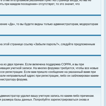
те отметить флажком указанный пункт на странице входа, но мы не
ть при каждом посещении» отсутствует, то это значит, что
жение «Да», то вы будете видны только администраторам, модераторам
е на этой странице ссылку «Забыли пароль?», следуйте предложенным
на из двух причин. Если включена поддержка COPPA, и вы при
ктивация учетной записи. На многих форумах требуется, чтобы все новые
ессе регистрации. Если вам пришло сообщение на указанный вами при
зали неправильный адрес при регистрации, либо он заблокирован каким-
инистратору форума.
администратор удалил вашу учетную запись по каким-либо причинам.
я размера базы данных. Попробуйте зарегистрироваться снова и