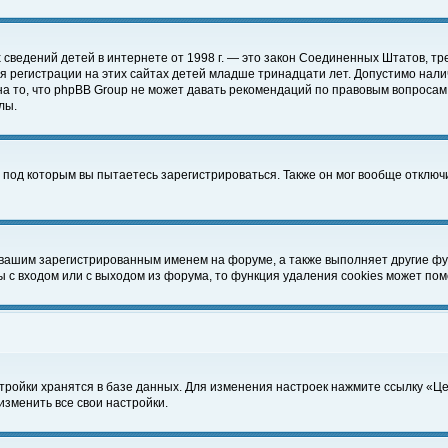
чных сведений детей в интернете от 1998 г. — это закон Соединенных Штатов
 регистрации на этих сайтах детей младше тринадцати лет. Допустимо нали
а то, что phpBB Group не может давать рекомендаций по правовым вопросам
лы.
 под которым вы пытаетесь зарегистрироваться. Также он мог вообще отклю
 вашим зарегистрированным именем на форуме, а также выполняет другие фун
с входом или с выходом из форума, то функция удаления cookies может пом
тройки хранятся в базе данных. Для изменения настроек нажмите ссылку «Ц
изменить все свои настройки.