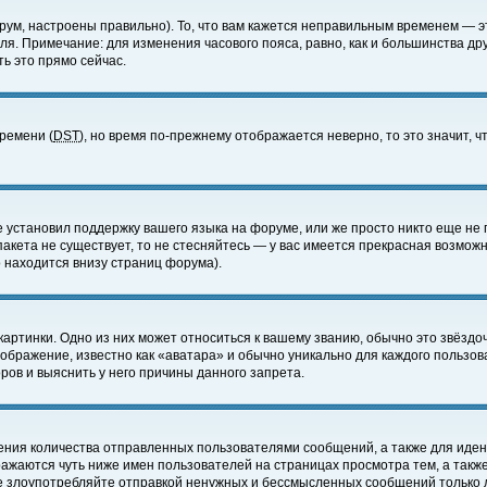
ум, настроены правильно). То, что вам кажется неправильным временем — э
еля. Примечание: для изменения часового пояса, равно, как и большинства д
ь это прямо сейчас.
времени (
DST
), но время по-прежнему отображается неверно, то это значит,
е установил поддержку вашего языка на форуме, или же просто никто еще не 
 пакета не существует, то не стесняйтесь — у вас имеется прекрасная возмож
 находится внизу страниц форума).
артинки. Одно из них может относиться к вашему званию, обычно это звёздоч
зображение, известно как «аватара» и обычно уникально для каждого пользов
ов и выяснить у него причины данного запрета.
ения количества отправленных пользователями сообщений, а также для иде
ажаются чуть ниже имен пользователей на страницах просмотра тем, а такж
не злоупотребляйте отправкой ненужных и бессмысленных сообщений только 