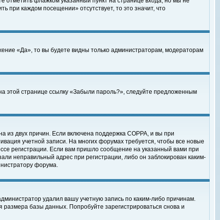
те отметить флажком указанный пункт на странице входа, но мы не
ть при каждом посещении» отсутствует, то это значит, что
жение «Да», то вы будете видны только администраторам, модераторам
е на этой странице ссылку «Забыли пароль?», следуйте предложенным
на из двух причин. Если включена поддержка COPPA, и вы при
ктивация учетной записи. На многих форумах требуется, чтобы все новые
ессе регистрации. Если вам пришло сообщение на указанный вами при
зали неправильный адрес при регистрации, либо он заблокирован каким-
инистратору форума.
администратор удалил вашу учетную запись по каким-либо причинам.
я размера базы данных. Попробуйте зарегистрироваться снова и