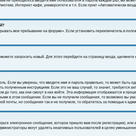
 вам не приходилось вводить имя пользователя и пароль каждый раз, вы може
отеке, Интернет-кафе, университете и т.п. Если пункт «Автоматически входи
ей?
крывать мое пребывание на форуме». Если установить переключатель в поло
а можете запросить новый. Для этого перейдите на страницу входа, щелкнит
оль. Если вы уверены, что вводите имя и пароль правильно, то может быть од
ть полученным инструкциям. Если это не ваш случай, то значит, требуется а
 до того, как они смогут в них войти. Эта информация отображается в проц
ными в этом сообщении. Если вы не получили сообщения, то возможно вы ука
ной почты, но сообщения так и не получили, то обратитесь за помощью к адм
рьте электронное сообщение, которое пришло вам после регистрации), или 
Администраторы могут удалять неактивных пользователей в целях уменьшени