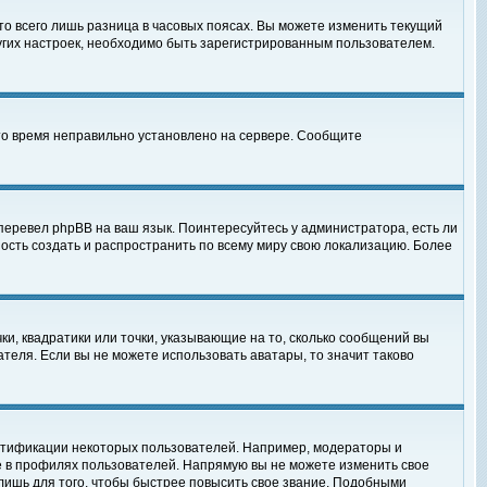
то всего лишь разница в часовых поясах. Вы можете изменить текущий
ругих настроек, необходимо быть зарегистрированным пользователем.
 что время неправильно установлено на сервере. Сообщите
перевел phpBB на ваш язык. Поинтересуйтесь у администратора, есть ли
ность создать и распространить по всему миру свою локализацию. Более
ки, квадратики или точки, указывающие на то, сколько сообщений вы
ателя. Если вы не можете использовать аватары, то значит таково
нтификации некоторых пользователей. Например, модераторы и
е в профилях пользователей. Напрямую вы не можете изменить свое
лишь для того, чтобы быстрее повысить свое звание. Подобными