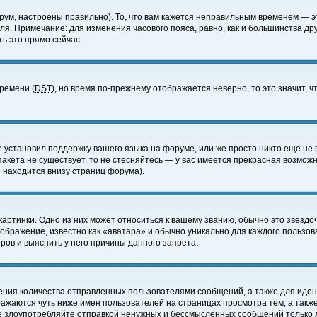
ум, настроены правильно). То, что вам кажется неправильным временем — э
еля. Примечание: для изменения часового пояса, равно, как и большинства д
ь это прямо сейчас.
времени (
DST
), но время по-прежнему отображается неверно, то это значит,
е установил поддержку вашего языка на форуме, или же просто никто еще не 
 пакета не существует, то не стесняйтесь — у вас имеется прекрасная возмож
 находится внизу страниц форума).
артинки. Одно из них может относиться к вашему званию, обычно это звёздоч
зображение, известно как «аватара» и обычно уникально для каждого пользов
ов и выяснить у него причины данного запрета.
ения количества отправленных пользователями сообщений, а также для иде
ажаются чуть ниже имен пользователей на страницах просмотра тем, а такж
не злоупотребляйте отправкой ненужных и бессмысленных сообщений только 