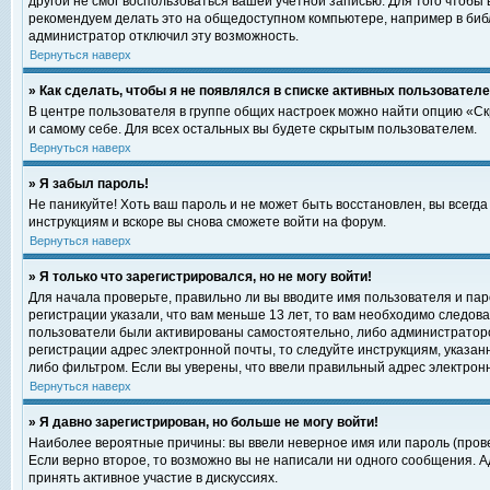
другой не смог воспользоваться вашей учетной записью. Для того чтобы
рекомендуем делать это на общедоступном компьютере, например в библи
администратор отключил эту возможность.
Вернуться наверх
» Как сделать, чтобы я не появлялся в списке активных пользовател
В центре пользователя в группе общих настроек можно найти опцию «С
и самому себе. Для всех остальных вы будете скрытым пользователем.
Вернуться наверх
» Я забыл пароль!
Не паникуйте! Хоть ваш пароль и не может быть восстановлен, вы всегд
инструкциям и вскоре вы снова сможете войти на форум.
Вернуться наверх
» Я только что зарегистрировался, но не могу войти!
Для начала проверьте, правильно ли вы вводите имя пользователя и пар
регистрации указали, что вам меньше 13 лет, то вам необходимо следова
пользователи были активированы самостоятельно, либо администратором
регистрации адрес электронной почты, то следуйте инструкциям, указан
либо фильтром. Если вы уверены, что ввели правильный адрес электрон
Вернуться наверх
» Я давно зарегистрирован, но больше не могу войти!
Наиболее вероятные причины: вы ввели неверное имя или пароль (прове
Если верно второе, то возможно вы не написали ни одного сообщения. 
принять активное участие в дискуссиях.