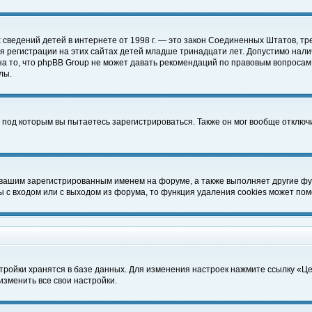
чных сведений детей в интернете от 1998 г. — это закон Соединенных Штатов
 регистрации на этих сайтах детей младше тринадцати лет. Допустимо нали
а то, что phpBB Group не может давать рекомендаций по правовым вопросам
лы.
 под которым вы пытаетесь зарегистрироваться. Также он мог вообще отклю
 вашим зарегистрированным именем на форуме, а также выполняет другие фун
с входом или с выходом из форума, то функция удаления cookies может пом
тройки хранятся в базе данных. Для изменения настроек нажмите ссылку «Ц
изменить все свои настройки.