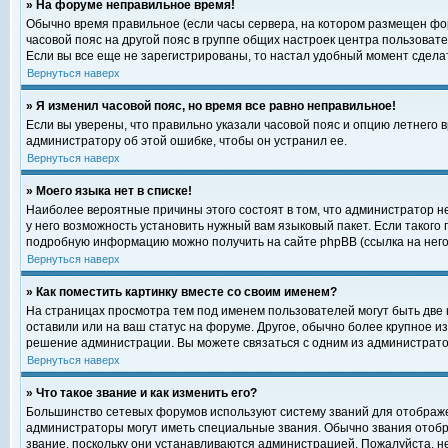
» На форуме неправильное время!
Обычно время правильное (если часы сервера, на котором размещен фор
часовой пояс на другой пояс в группе общих настроек центра пользоват
Если вы все еще не зарегистрированы, то настал удобный момент сделат
Вернуться наверх
» Я изменил часовой пояс, но время все равно неправильное!
Если вы уверены, что правильно указали часовой пояс и опцию летнего 
администратору об этой ошибке, чтобы он устранил ее.
Вернуться наверх
» Моего языка нет в списке!
Наиболее вероятные причины этого состоят в том, что администратор н
у него возможность установить нужный вам языковый пакет. Если такого
подробную информацию можно получить на сайте phpBB (ссылка на него
Вернуться наверх
» Как поместить картинку вместе со своим именем?
На страницах просмотра тем под именем пользователей могут быть две к
оставили или на ваш статус на форуме. Другое, обычно более крупное и
решение администрации. Вы можете связаться с одним из администратор
Вернуться наверх
» Что такое звание и как изменить его?
Большинство сетевых форумов используют систему званий для отображ
администраторы могут иметь специальные звания. Обычно звания отобр
звание, поскольку они устанавливаются администрацией. Пожалуйста, 