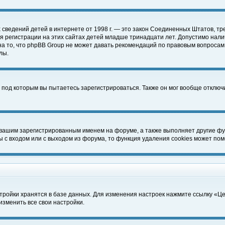
чных сведений детей в интернете от 1998 г. — это закон Соединенных Штатов
 регистрации на этих сайтах детей младше тринадцати лет. Допустимо нали
а то, что phpBB Group не может давать рекомендаций по правовым вопросам
лы.
 под которым вы пытаетесь зарегистрироваться. Также он мог вообще отклю
 вашим зарегистрированным именем на форуме, а также выполняет другие фун
с входом или с выходом из форума, то функция удаления cookies может пом
тройки хранятся в базе данных. Для изменения настроек нажмите ссылку «Ц
изменить все свои настройки.