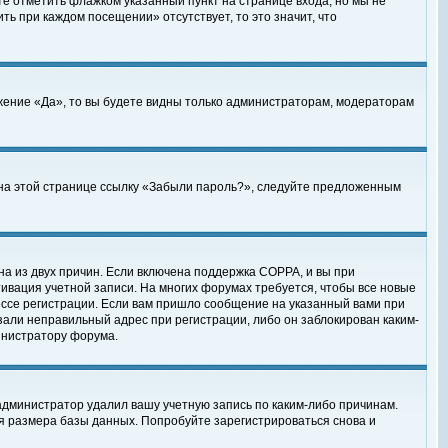
те отметить флажком указанный пункт на странице входа, но мы не
ть при каждом посещении» отсутствует, то это значит, что
жение «Да», то вы будете видны только администраторам, модераторам
е на этой странице ссылку «Забыли пароль?», следуйте предложенным
на из двух причин. Если включена поддержка COPPA, и вы при
ктивация учетной записи. На многих форумах требуется, чтобы все новые
ессе регистрации. Если вам пришло сообщение на указанный вами при
зали неправильный адрес при регистрации, либо он заблокирован каким-
инистратору форума.
администратор удалил вашу учетную запись по каким-либо причинам.
я размера базы данных. Попробуйте зарегистрироваться снова и