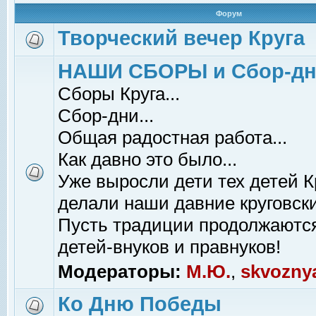
Форум
Творческий вечер Круга
НАШИ СБОРЫ и Сбор-д
Сборы Круга...
Сбор-дни...
Общая радостная работа...
Как давно это было...
Уже выросли дети тех детей К
делали наши давние круговски
Пусть традиции продолжаютс
детей-внуков и правнуков!
Модераторы:
М.Ю.
,
skvozny
Ко Дню Победы