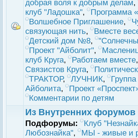
добрая воля к добрым делам
,
клуб "Ладошка"
,
Программа «
Волшебное Приглашение
,
Ч
связующая нить
,
Вместе вес
Детский дом №8
,
"Солнечны
Проект "Айболит"
,
Маслени
клуб Круга
,
Работаем вместе
Связистов Круга
,
Политическ
ТРАКТОР
,
ЛУЧНИК
,
Группа
Айболита
,
Проект «Проспект
Комментарии по детям
Из Внутренних форумов
Подфорумы:
Клуб "Незнайк
Любознайка"
,
МЫ - живые и р