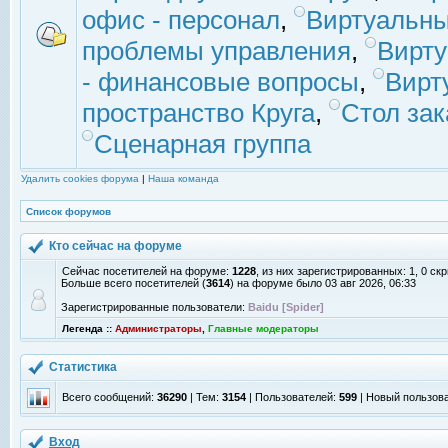
офис - персонал
,
Виртуальны
проблемы управления
,
Вирт
- финансовые вопросы
,
Вирт
пространство Круга
,
Стол зак
Сценарная группа
Удалить cookies форума
|
Наша команда
Список форумов
Кто сейчас на форуме
Сейчас посетителей на форуме:
1228
, из них зарегистрированных: 1, 0 с
Больше всего посетителей (
3614
) на форуме было 03 авг 2026, 06:33
Зарегистрированные пользователи:
Baidu [Spider]
Легенда ::
Администраторы
,
Главные модераторы
Статистика
Всего сообщений:
36290
| Тем:
3154
| Пользователей:
599
| Новый пользов
Вход