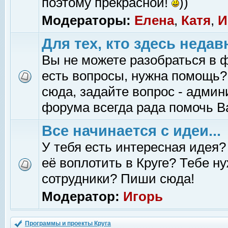
поэтому прекрасной!
))
Модераторы:
Елена
,
Катя
,
И
Для тех, кто здесь недав
Вы не можете разобраться в 
есть вопросы, нужна помощь?
сюда, задайте вопрос - адми
форума всегда рада помочь В
Все начинается с идеи...
У тебя есть интересная идея?
её воплотить в Круге? Тебе н
сотрудники? Пиши сюда!
Модератор:
Игорь
Программы и проекты Круга