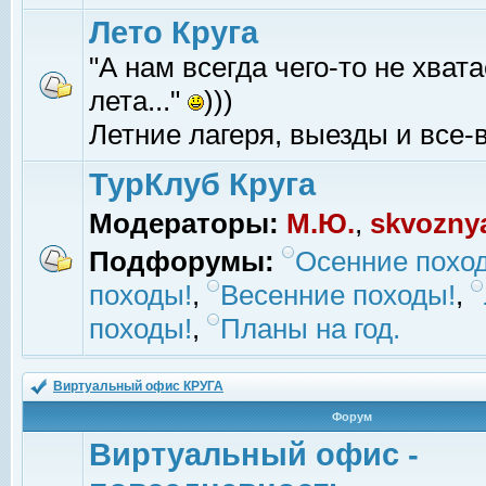
Лето Круга
"А нам всегда чего-то не хвата
лета..."
)))
Летние лагеря, выезды и все-в
ТурКлуб Круга
Модераторы:
М.Ю.
,
skvozny
Подфорумы:
Осенние похо
походы!
,
Весенние походы!
,
походы!
,
Планы на год.
Виртуальный офис КРУГА
Форум
Виртуальный офис -