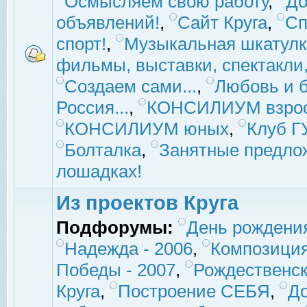
Осмысляем свою работу
,
До
объявлений!
,
Сайт Круга
,
Сп
спорт!
,
Музыкальная шкатулк
фильмы, выставки, спектакли, 
Создаем сами...
,
Любовь и б
Россия...
,
КОНСИЛИУМ взро
КОНСИЛИУМ юных
,
Клуб 
Болталка
,
Занятные предло
лошадках!
Из проектов Круга
Подфорумы:
День рождени
Надежда - 2006
,
Композиция
Победы - 2007
,
Рождественск
Круга
,
Построение СЕБЯ
,
До