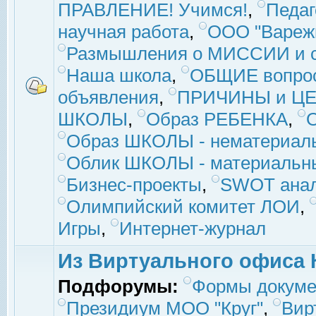
ПРАВЛЕНИЕ! Учимся!
,
Педаг
научная работа
,
ООО "Вареж
Размышления о МИССИИ и с
Наша школа
,
ОБЩИЕ вопро
объявления
,
ПРИЧИНЫ и ЦЕ
ШКОЛЫ
,
Образ РЕБЕНКА
,
Образ ШКОЛЫ - нематериаль
Облик ШКОЛЫ - материальны
Бизнес-проекты
,
SWOT ана
Олимпийский комитет ЛОИ
,
Игры
,
Интернет-журнал
Из Виртуального офиса 
Подфорумы:
Формы докуме
Президиум МОО "Круг"
,
Вир