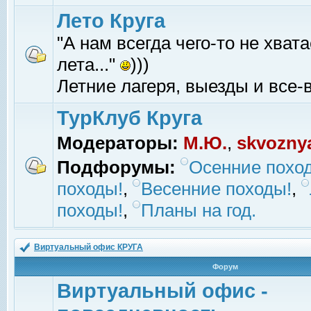
Лето Круга
"А нам всегда чего-то не хвата
лета..."
)))
Летние лагеря, выезды и все-в
ТурКлуб Круга
Модераторы:
М.Ю.
,
skvozny
Подфорумы:
Осенние похо
походы!
,
Весенние походы!
,
походы!
,
Планы на год.
Виртуальный офис КРУГА
Форум
Виртуальный офис -