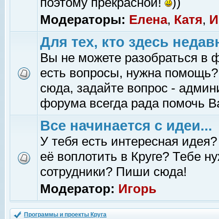
поэтому прекрасной!
))
Модераторы:
Елена
,
Катя
,
И
Для тех, кто здесь недав
Вы не можете разобраться в 
есть вопросы, нужна помощь?
сюда, задайте вопрос - адми
форума всегда рада помочь В
Все начинается с идеи...
У тебя есть интересная идея?
её воплотить в Круге? Тебе н
сотрудники? Пиши сюда!
Модератор:
Игорь
Программы и проекты Круга