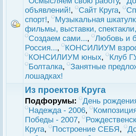
Осмысляем свою работу
,
До
объявлений!
,
Сайт Круга
,
Сп
спорт!
,
Музыкальная шкатулк
фильмы, выставки, спектакли, 
Создаем сами...
,
Любовь и б
Россия...
,
КОНСИЛИУМ взро
КОНСИЛИУМ юных
,
Клуб 
Болталка
,
Занятные предло
лошадках!
Из проектов Круга
Подфорумы:
День рождени
Надежда - 2006
,
Композиция
Победы - 2007
,
Рождественск
Круга
,
Построение СЕБЯ
,
До