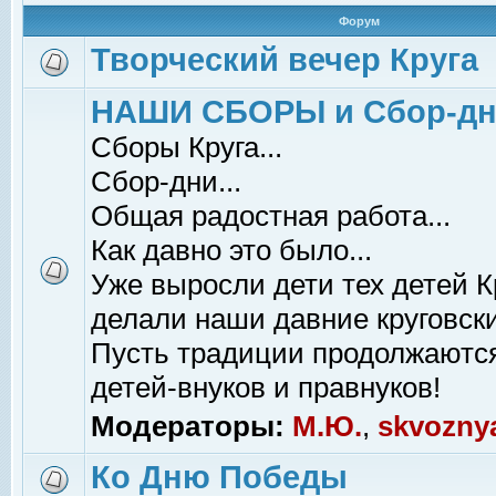
Форум
Творческий вечер Круга
НАШИ СБОРЫ и Сбор-д
Сборы Круга...
Сбор-дни...
Общая радостная работа...
Как давно это было...
Уже выросли дети тех детей К
делали наши давние круговски
Пусть традиции продолжаютс
детей-внуков и правнуков!
Модераторы:
М.Ю.
,
skvozny
Ко Дню Победы