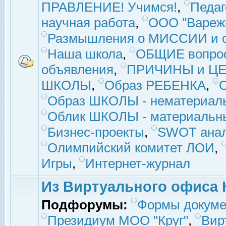
ПРАВЛЕНИЕ! Учимся!
,
Педаг
научная работа
,
ООО "Вареж
Размышления о МИССИИ и с
Наша школа
,
ОБЩИЕ вопро
объявления
,
ПРИЧИНЫ и ЦЕ
ШКОЛЫ
,
Образ РЕБЕНКА
,
Образ ШКОЛЫ - нематериаль
Облик ШКОЛЫ - материальны
Бизнес-проекты
,
SWOT ана
Олимпийский комитет ЛОИ
,
Игры
,
Интернет-журнал
Из Виртуального офиса 
Подфорумы:
Формы докуме
Президиум МОО "Круг"
,
Вир