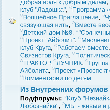
добрая воля к добрым делам
,
клуб "Ладошка"
,
Программа «
Волшебное Приглашение
,
Ч
связующая нить
,
Вместе вес
Детский дом №8
,
"Солнечны
Проект "Айболит"
,
Маслени
клуб Круга
,
Работаем вместе
Связистов Круга
,
Политическ
ТРАКТОР
,
ЛУЧНИК
,
Группа
Айболита
,
Проект «Проспект
Комментарии по детям
Из Внутренних форумов
Подфорумы:
Клуб "Незнайк
Любознайка"
,
МЫ - живые и р