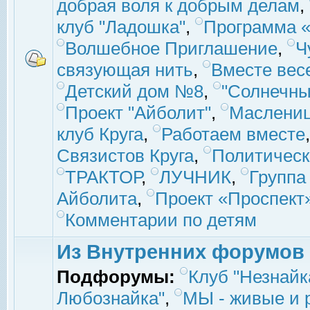
добрая воля к добрым делам
,
клуб "Ладошка"
,
Программа «
Волшебное Приглашение
,
Ч
связующая нить
,
Вместе вес
Детский дом №8
,
"Солнечны
Проект "Айболит"
,
Маслени
клуб Круга
,
Работаем вместе
Связистов Круга
,
Политическ
ТРАКТОР
,
ЛУЧНИК
,
Группа
Айболита
,
Проект «Проспект
Комментарии по детям
Из Внутренних форумов
Подфорумы:
Клуб "Незнайк
Любознайка"
,
МЫ - живые и р