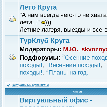
Лето Круга
"А нам всегда чего-то не хвата
лета..."
)))
Летние лагеря, выезды и все-в
ТурКлуб Круга
Модераторы:
М.Ю.
,
skvozny
Подфорумы:
Осенние похо
походы!
,
Весенние походы!
,
походы!
,
Планы на год.
Виртуальный офис КРУГА
Форум
Виртуальный офис -