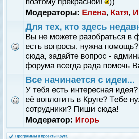
поэтому прекрасной!
))
Модераторы:
Елена
,
Катя
,
И
Для тех, кто здесь недав
Вы не можете разобраться в 
есть вопросы, нужна помощь?
сюда, задайте вопрос - адми
форума всегда рада помочь В
Все начинается с идеи...
У тебя есть интересная идея?
её воплотить в Круге? Тебе н
сотрудники? Пиши сюда!
Модератор:
Игорь
Программы и проекты Круга