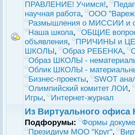
ПРАВЛЕНИЕ! Учимся!
,
Педаг
научная работа
,
ООО "Вареж
Размышления о МИССИИ и с
Наша школа
,
ОБЩИЕ вопро
объявления
,
ПРИЧИНЫ и ЦЕ
ШКОЛЫ
,
Образ РЕБЕНКА
,
Образ ШКОЛЫ - нематериаль
Облик ШКОЛЫ - материальны
Бизнес-проекты
,
SWOT ана
Олимпийский комитет ЛОИ
,
Игры
,
Интернет-журнал
Из Виртуального офиса 
Подфорумы:
Формы докуме
Президиум МОО "Круг"
,
Вир