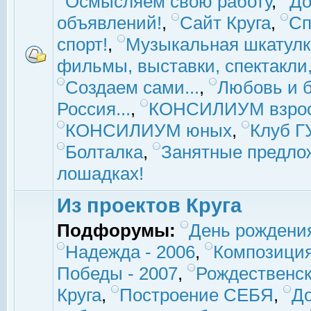
Осмысляем свою работу
,
До
объявлений!
,
Сайт Круга
,
Сп
спорт!
,
Музыкальная шкатулк
фильмы, выставки, спектакли, 
Создаем сами...
,
Любовь и б
Россия...
,
КОНСИЛИУМ взро
КОНСИЛИУМ юных
,
Клуб 
Болталка
,
Занятные предло
лошадках!
Из проектов Круга
Подфорумы:
День рождени
Надежда - 2006
,
Композиция
Победы - 2007
,
Рождественск
Круга
,
Построение СЕБЯ
,
До