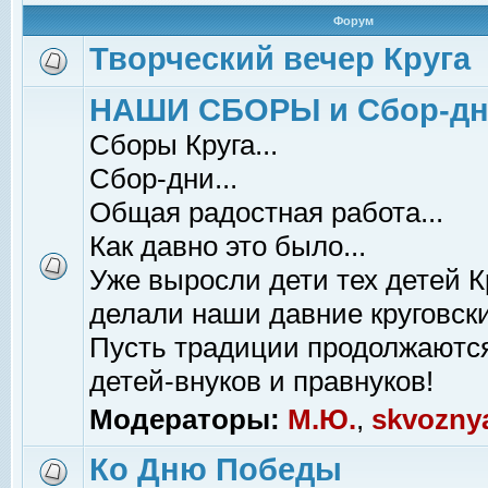
Форум
Творческий вечер Круга
НАШИ СБОРЫ и Сбор-д
Сборы Круга...
Сбор-дни...
Общая радостная работа...
Как давно это было...
Уже выросли дети тех детей К
делали наши давние круговски
Пусть традиции продолжаютс
детей-внуков и правнуков!
Модераторы:
М.Ю.
,
skvozny
Ко Дню Победы