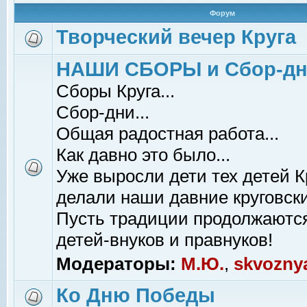
Форум
Творческий вечер Круга
НАШИ СБОРЫ и Сбор-д
Сборы Круга...
Сбор-дни...
Общая радостная работа...
Как давно это было...
Уже выросли дети тех детей К
делали наши давние круговски
Пусть традиции продолжаютс
детей-внуков и правнуков!
Модераторы:
М.Ю.
,
skvozny
Ко Дню Победы