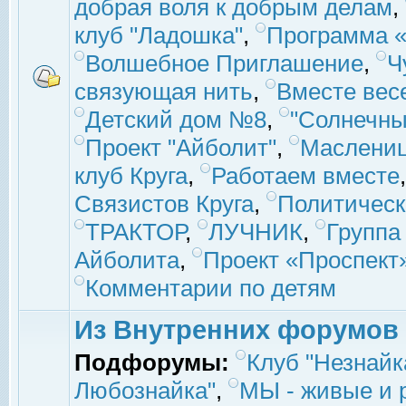
добрая воля к добрым делам
,
клуб "Ладошка"
,
Программа «
Волшебное Приглашение
,
Ч
связующая нить
,
Вместе вес
Детский дом №8
,
"Солнечны
Проект "Айболит"
,
Маслени
клуб Круга
,
Работаем вместе
Связистов Круга
,
Политическ
ТРАКТОР
,
ЛУЧНИК
,
Группа
Айболита
,
Проект «Проспект
Комментарии по детям
Из Внутренних форумов
Подфорумы:
Клуб "Незнайк
Любознайка"
,
МЫ - живые и р