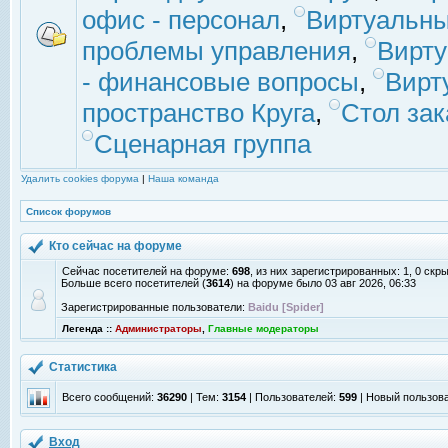
офис - персонал
,
Виртуальны
проблемы управления
,
Вирт
- финансовые вопросы
,
Вирт
пространство Круга
,
Стол зак
Сценарная группа
Удалить cookies форума
|
Наша команда
Список форумов
Кто сейчас на форуме
Сейчас посетителей на форуме:
698
, из них зарегистрированных: 1, 0 скр
Больше всего посетителей (
3614
) на форуме было 03 авг 2026, 06:33
Зарегистрированные пользователи:
Baidu [Spider]
Легенда ::
Администраторы
,
Главные модераторы
Статистика
Всего сообщений:
36290
| Тем:
3154
| Пользователей:
599
| Новый пользов
Вход