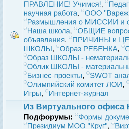
ПРАВЛЕНИЕ! Учимся!
,
Педаг
научная работа
,
ООО "Вареж
Размышления о МИССИИ и с
Наша школа
,
ОБЩИЕ вопро
объявления
,
ПРИЧИНЫ и ЦЕ
ШКОЛЫ
,
Образ РЕБЕНКА
,
Образ ШКОЛЫ - нематериаль
Облик ШКОЛЫ - материальны
Бизнес-проекты
,
SWOT ана
Олимпийский комитет ЛОИ
,
Игры
,
Интернет-журнал
Из Виртуального офиса 
Подфорумы:
Формы докуме
Президиум МОО "Круг"
,
Вир