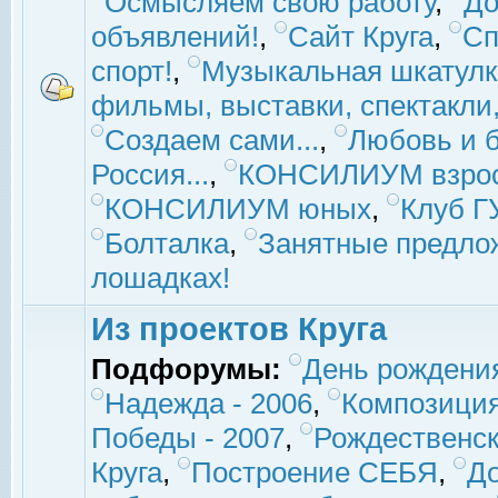
Осмысляем свою работу
,
До
объявлений!
,
Сайт Круга
,
Сп
спорт!
,
Музыкальная шкатулк
фильмы, выставки, спектакли, 
Создаем сами...
,
Любовь и б
Россия...
,
КОНСИЛИУМ взро
КОНСИЛИУМ юных
,
Клуб 
Болталка
,
Занятные предло
лошадках!
Из проектов Круга
Подфорумы:
День рождени
Надежда - 2006
,
Композиция
Победы - 2007
,
Рождественск
Круга
,
Построение СЕБЯ
,
До