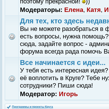
поэтому прекрасной!
))
Модераторы:
Елена
,
Катя
,
И
Для тех, кто здесь недав
Вы не можете разобраться в 
есть вопросы, нужна помощь?
сюда, задайте вопрос - адми
форума всегда рада помочь В
Все начинается с идеи...
У тебя есть интересная идея?
её воплотить в Круге? Тебе н
сотрудники? Пиши сюда!
Модератор:
Игорь
Программы и проекты Круга