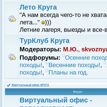
Лето Круга
"А нам всегда чего-то не хвата
лета..."
)))
Летние лагеря, выезды и все-в
ТурКлуб Круга
Модераторы:
М.Ю.
,
skvozny
Подфорумы:
Осенние похо
походы!
,
Весенние походы!
,
походы!
,
Планы на год.
Виртуальный офис КРУГА
Форум
Виртуальный офис -