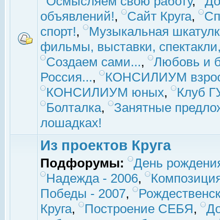
Осмысляем свою работу
,
До
объявлений!
,
Сайт Круга
,
Сп
спорт!
,
Музыкальная шкатулк
фильмы, выставки, спектакли, 
Создаем сами...
,
Любовь и б
Россия...
,
КОНСИЛИУМ взро
КОНСИЛИУМ юных
,
Клуб 
Болталка
,
Занятные предло
лошадках!
Из проектов Круга
Подфорумы:
День рождени
Надежда - 2006
,
Композиция
Победы - 2007
,
Рождественск
Круга
,
Построение СЕБЯ
,
До