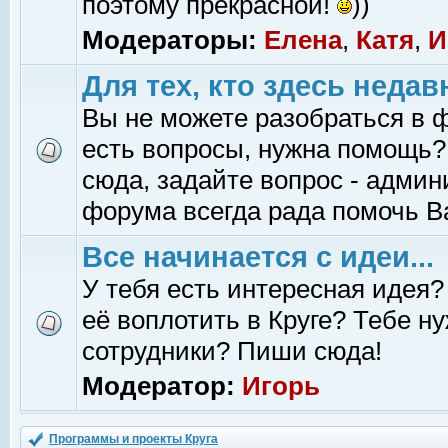
поэтому прекрасной!
))
Модераторы:
Елена
,
Катя
,
И
Для тех, кто здесь недав
Вы не можете разобраться в 
есть вопросы, нужна помощь?
сюда, задайте вопрос - адми
форума всегда рада помочь В
Все начинается с идеи...
У тебя есть интересная идея?
её воплотить в Круге? Тебе н
сотрудники? Пиши сюда!
Модератор:
Игорь
Программы и проекты Круга