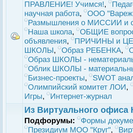
ПРАВЛЕНИЕ! Учимся!
,
Педаг
научная работа
,
ООО "Вареж
Размышления о МИССИИ и с
Наша школа
,
ОБЩИЕ вопро
объявления
,
ПРИЧИНЫ и ЦЕ
ШКОЛЫ
,
Образ РЕБЕНКА
,
Образ ШКОЛЫ - нематериаль
Облик ШКОЛЫ - материальны
Бизнес-проекты
,
SWOT ана
Олимпийский комитет ЛОИ
,
Игры
,
Интернет-журнал
Из Виртуального офиса 
Подфорумы:
Формы докуме
Президиум МОО "Круг"
,
Вир