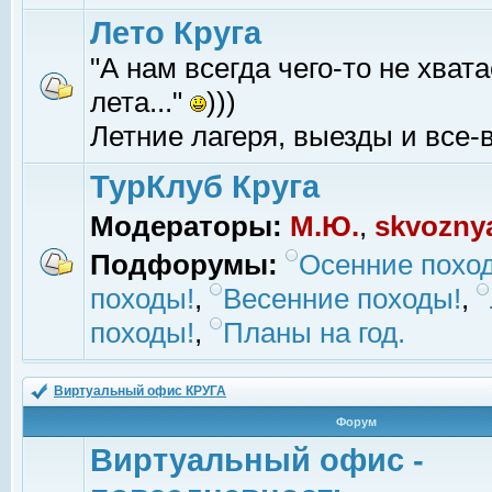
Лето Круга
"А нам всегда чего-то не хвата
лета..."
)))
Летние лагеря, выезды и все-в
ТурКлуб Круга
Модераторы:
М.Ю.
,
skvozny
Подфорумы:
Осенние похо
походы!
,
Весенние походы!
,
походы!
,
Планы на год.
Виртуальный офис КРУГА
Форум
Виртуальный офис -