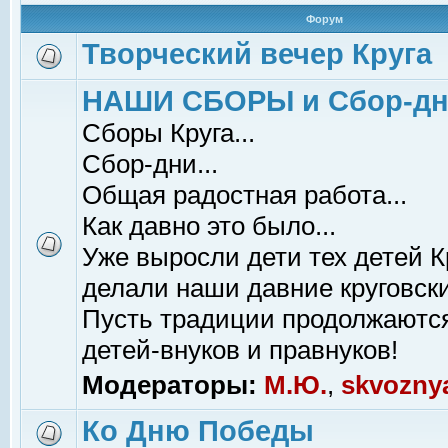
Форум
Творческий вечер Круга
НАШИ СБОРЫ и Сбор-д
Сборы Круга...
Сбор-дни...
Общая радостная работа...
Как давно это было...
Уже выросли дети тех детей К
делали наши давние круговски
Пусть традиции продолжаютс
детей-внуков и правнуков!
Модераторы:
М.Ю.
,
skvozny
Ко Дню Победы