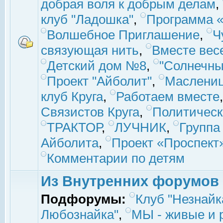
добрая воля к добрым делам
,
клуб "Ладошка"
,
Программа «
Волшебное Приглашение
,
Ч
связующая нить
,
Вместе вес
Детский дом №8
,
"Солнечны
Проект "Айболит"
,
Маслени
клуб Круга
,
Работаем вместе
Связистов Круга
,
Политическ
ТРАКТОР
,
ЛУЧНИК
,
Группа
Айболита
,
Проект «Проспект
Комментарии по детям
Из Внутренних форумов
Подфорумы:
Клуб "Незнайк
Любознайка"
,
МЫ - живые и р