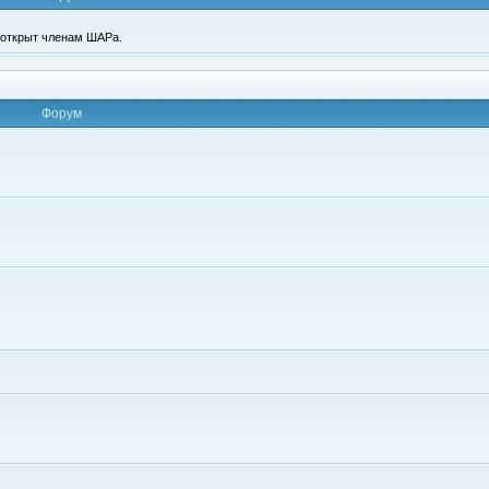
п открыт членам ШАРа.
Форум