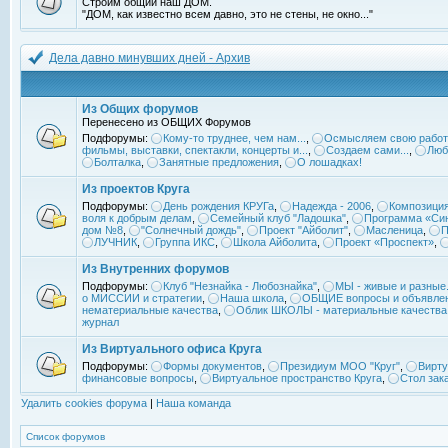
Строим общий наш ДОМ.
"ДОМ, как известно всем давно, это не стены, не окно..."
Дела давно минувших дней - Архив
Из Общих форумов
Перенесено из ОБЩИХ Форумов
Подфорумы:
Кому-то труднее, чем нам...
,
Осмысляем свою работ
фильмы, выставки, спектакли, концерты и...
,
Создаем сами...
,
Люб
Болталка
,
Занятные предложения
,
О лошадках!
Из проектов Круга
Подфорумы:
День рождения КРУГа
,
Надежда - 2006
,
Композиция
воля к добрым делам
,
Семейный клуб "Ладошка"
,
Программа «Син
дом №8
,
"Солнечный дождь"
,
Проект "Айболит"
,
Масленица
,
П
ЛУЧНИК
,
Группа ИКС
,
Школа Айболита
,
Проект «Проспект»
,
Из Внутренних форумов
Подфорумы:
Клуб "Незнайка - Любознайка"
,
МЫ - живые и разные.
о МИССИИ и стратегии
,
Наша школа
,
ОБЩИЕ вопросы и объявле
нематериальные качества
,
Облик ШКОЛЫ - материальные качества
журнал
Из Виртуального офиса Круга
Подфорумы:
Формы документов
,
Президиум МОО "Круг"
,
Вирту
финансовые вопросы
,
Виртуальное пространство Круга
,
Стол зак
Удалить cookies форума
|
Наша команда
Список форумов