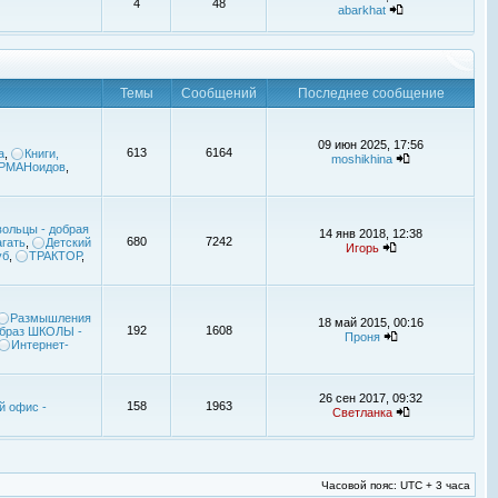
4
48
abarkhat
Темы
Сообщений
Последнее сообщение
09 июн 2025, 17:56
613
6164
а
,
Книги,
moshikhina
УРМАНоидов
,
ольцы - добрая
14 янв 2018, 12:38
680
7242
гать
,
Детский
Игорь
уб
,
ТРАКТОР
,
Размышления
18 май 2015, 00:16
192
1608
браз ШКОЛЫ -
Проня
Интернет-
26 сен 2017, 09:32
158
1963
й офис -
Светланка
Часовой пояс: UTC + 3 часа