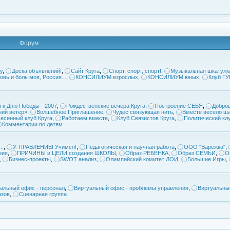
Форум
у
,
Доска объявлений!
,
Сайт Круга
,
Спорт, спорт, спорт!
,
Музыкальная шкатулк
овь и боль моя, Россия...
,
КОНСИЛИУМ взрослых
,
КОНСИЛИУМ юных
,
Клуб Г
 к Дню Победы - 2007
,
Рождественские вечера Круга
,
Построение СЕБЯ
,
Добров
ий ветер»
,
Волшебное Приглашение
,
Чудес связующая нить
,
Вместе весело ша
есенный клуб Круга
,
Работаем вместе
,
Клуб Связистов Круга
,
Политический кл
Комментарии по детям
..
,
У-ПРАВЛЕНИЕ! Учимся!
,
Педагогическая и научная работа
,
ООО "Варежка"
,
ния
,
ПРИЧИНЫ и ЦЕЛИ создания ШКОЛЫ
,
Образ РЕБЕНКА
,
Образ СЕМЬИ
,
О
,
Бизнес-проекты
,
SWOT анализ
,
Олимпийский комитет ЛОИ
,
Большие Игры
,
альный офис - персонал
,
Виртуальный офис - проблемы управления
,
Виртуальны
азов
,
Сценарная группа