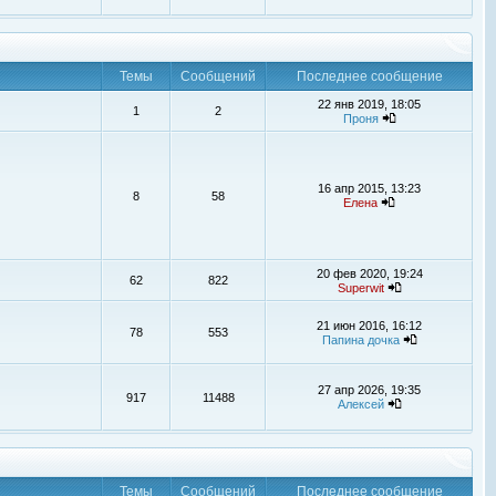
Темы
Сообщений
Последнее сообщение
22 янв 2019, 18:05
1
2
Проня
16 апр 2015, 13:23
8
58
Елена
20 фев 2020, 19:24
62
822
Superwit
21 июн 2016, 16:12
78
553
Папина дочка
27 апр 2026, 19:35
917
11488
Алексей
Темы
Сообщений
Последнее сообщение