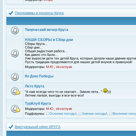
Программы и проекты Круга
Творческий вечер Круга
НАШИ СБОРЫ и Сбор-дни
Сборы Круга...
Сбор-дни...
Общая радостная работа...
Как давно это было...
Уже выросли дети тех детей Круга, которые делали наши давние кругов
Пусть традиции продолжаются для наших детей-внуков и правнуков!
Модераторы:
М.Ю.
,
skvoznyak
Ко Дню Победы
Лето Круга
"А нам всегда чего-то не хватает... Зимою лета..."
)))
Летние лагеря, выезды и все-все-все!
ТурКлуб Круга
Модераторы:
М.Ю.
,
skvoznyak
Подфорумы:
Осенние походы!
,
Зимние походы!
,
Весенние похо
Виртуальный офис КРУГА