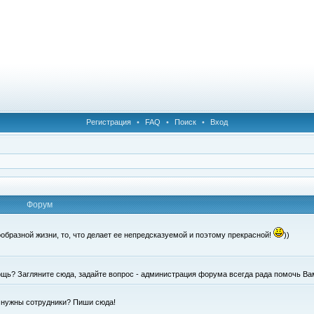
Регистрация
•
FAQ
•
Поиск
•
Вход
Форум
образной жизни, то, что делает ее непредсказуемой и поэтому прекрасной!
))
щь? Загляните сюда, задайте вопрос - администрация форума всегда рада помочь Ва
е нужны сотрудники? Пиши сюда!