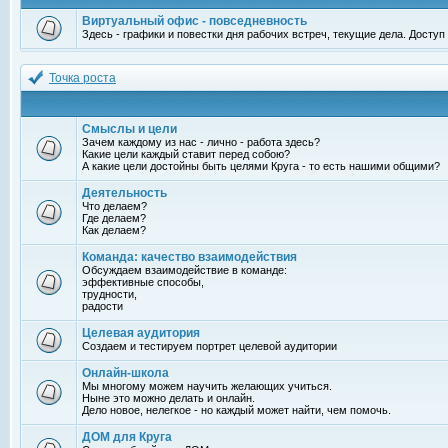
Виртуальный офис - повседневность
Здесь - графики и повестки дня рабочих встреч, текущие дела. Досту
Точка роста
Смыслы и цели
Зачем каждому из нас - лично - работа здесь?
Какие цели каждый ставит перед собою?
А какие цели достойны быть целями Круга - то есть нашими общими?
Деятельность
Что делаем?
Где делаем?
Как делаем?
Команда: качество взаимодействия
Обсуждаем взаимодействие в команде:
эффективные способы,
трудности,
радости
Целевая аудитория
Создаем и тестируем портрет целевой аудитории
Онлайн-школа
Мы многому можем научить желающих учиться.
Ныне это можно делать и онлайн.
Дело новое, нелегкое - но каждый может найти, чем помочь.
ДОМ для Круга