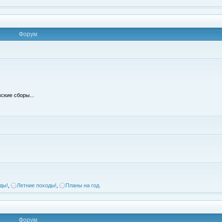
Форум
ские сборы...
ды!
,
Летние походы!
,
Планы на год.
Форум