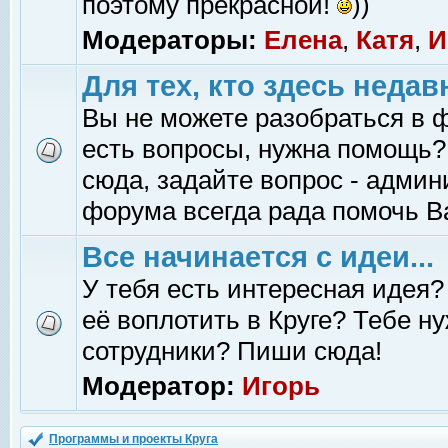
поэтому прекрасной!
))
Модераторы:
Елена
,
Катя
,
И
Для тех, кто здесь недав
Вы не можете разобраться в 
есть вопросы, нужна помощь?
сюда, задайте вопрос - адми
форума всегда рада помочь В
Все начинается с идеи...
У тебя есть интересная идея?
её воплотить в Круге? Тебе н
сотрудники? Пиши сюда!
Модератор:
Игорь
Программы и проекты Круга