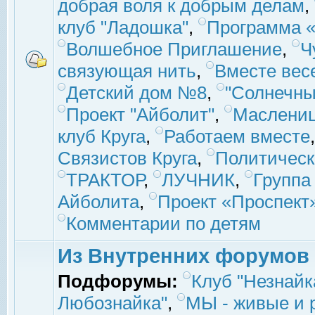
добрая воля к добрым делам
,
клуб "Ладошка"
,
Программа «
Волшебное Приглашение
,
Ч
связующая нить
,
Вместе вес
Детский дом №8
,
"Солнечны
Проект "Айболит"
,
Маслени
клуб Круга
,
Работаем вместе
Связистов Круга
,
Политическ
ТРАКТОР
,
ЛУЧНИК
,
Группа
Айболита
,
Проект «Проспект
Комментарии по детям
Из Внутренних форумов
Подфорумы:
Клуб "Незнайк
Любознайка"
,
МЫ - живые и р