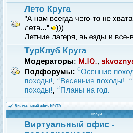
Лето Круга
"А нам всегда чего-то не хвата
лета..."
)))
Летние лагеря, выезды и все-в
ТурКлуб Круга
Модераторы:
М.Ю.
,
skvozny
Подфорумы:
Осенние похо
походы!
,
Весенние походы!
,
походы!
,
Планы на год.
Виртуальный офис КРУГА
Форум
Виртуальный офис -