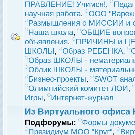
ПРАВЛЕНИЕ! Учимся!
,
Педаг
научная работа
,
ООО "Вареж
Размышления о МИССИИ и с
Наша школа
,
ОБЩИЕ вопро
объявления
,
ПРИЧИНЫ и ЦЕ
ШКОЛЫ
,
Образ РЕБЕНКА
,
Образ ШКОЛЫ - нематериаль
Облик ШКОЛЫ - материальны
Бизнес-проекты
,
SWOT ана
Олимпийский комитет ЛОИ
,
Игры
,
Интернет-журнал
Из Виртуального офиса 
Подфорумы:
Формы докуме
Президиум МОО "Круг"
,
Вир