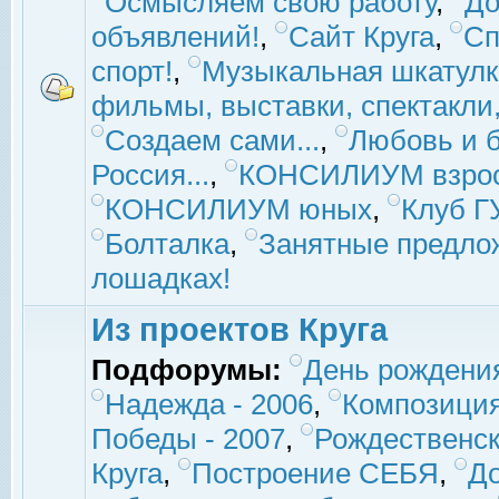
Осмысляем свою работу
,
До
объявлений!
,
Сайт Круга
,
Сп
спорт!
,
Музыкальная шкатулк
фильмы, выставки, спектакли, 
Создаем сами...
,
Любовь и б
Россия...
,
КОНСИЛИУМ взро
КОНСИЛИУМ юных
,
Клуб 
Болталка
,
Занятные предло
лошадках!
Из проектов Круга
Подфорумы:
День рождени
Надежда - 2006
,
Композиция
Победы - 2007
,
Рождественск
Круга
,
Построение СЕБЯ
,
До