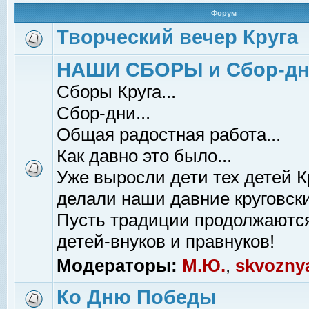
Форум
Творческий вечер Круга
НАШИ СБОРЫ и Сбор-д
Сборы Круга...
Сбор-дни...
Общая радостная работа...
Как давно это было...
Уже выросли дети тех детей К
делали наши давние круговски
Пусть традиции продолжаютс
детей-внуков и правнуков!
Модераторы:
М.Ю.
,
skvozny
Ко Дню Победы