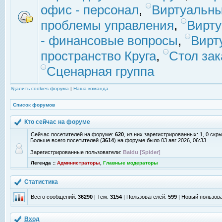
офис - персонал
,
Виртуальны
проблемы управления
,
Вирт
- финансовые вопросы
,
Вирт
пространство Круга
,
Стол зак
Сценарная группа
Удалить cookies форума
|
Наша команда
Список форумов
Кто сейчас на форуме
Сейчас посетителей на форуме:
620
, из них зарегистрированных: 1, 0 скр
Больше всего посетителей (
3614
) на форуме было 03 авг 2026, 06:33
Зарегистрированные пользователи:
Baidu [Spider]
Легенда ::
Администраторы
,
Главные модераторы
Статистика
Всего сообщений:
36290
| Тем:
3154
| Пользователей:
599
| Новый пользов
Вход