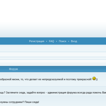
Регистрация
•
FAQ
•
Поиск
•
Вход
Форум
образной жизни, то, что делает ее непредсказуемой и поэтому прекрасной!
))
щь? Загляните сюда, задайте вопрос - администрация форума всегда рада помочь Ва
е нужны сотрудники? Пиши сюда!