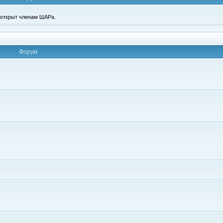
п открыт членам ШАРа.
Форум