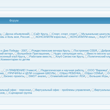
Форум
у
,
Доска объявлений!
,
Сайт Круга
,
Спорт, спорт, спорт!
,
Музыкальная шкатулк
овь и боль моя, Россия...
,
КОНСИЛИУМ взрослых
,
КОНСИЛИУМ юных
,
Клуб Г
 к Дню Победы - 2007
,
Рождественские вечера Круга
,
Построение СЕБЯ
,
Добров
ий ветер»
,
Волшебное Приглашение
,
Чудес связующая нить
,
Вместе весело ша
есенный клуб Круга
,
Работаем вместе
,
Клуб Связистов Круга
,
Политический кл
Комментарии по детям
..
,
У-ПРАВЛЕНИЕ! Учимся!
,
Педагогическая и научная работа
,
ООО "Варежка"
,
ния
,
ПРИЧИНЫ и ЦЕЛИ создания ШКОЛЫ
,
Образ РЕБЕНКА
,
Образ СЕМЬИ
,
О
,
Бизнес-проекты
,
SWOT анализ
,
Олимпийский комитет ЛОИ
,
Большие Игры
,
альный офис - персонал
,
Виртуальный офис - проблемы управления
,
Виртуальны
азов
,
Сценарная группа