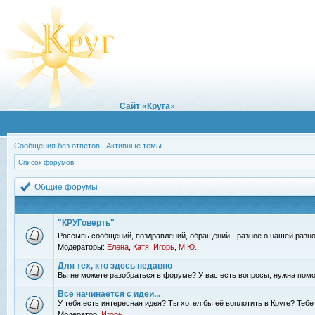
Сайт «Круга»
Сообщения без ответов
|
Активные темы
Список форумов
Общие форумы
"КРУГоверть"
Россыпь сообщений, поздравлений, обращений - разное о нашей разно
Модераторы:
Елена
,
Катя
,
Игорь
,
М.Ю.
Для тех, кто здесь недавно
Вы не можете разобраться в форуме? У вас есть вопросы, нужна помо
Все начинается с идеи...
У тебя есть интересная идея? Ты хотел бы её воплотить в Круге? Теб
Модератор:
Игорь