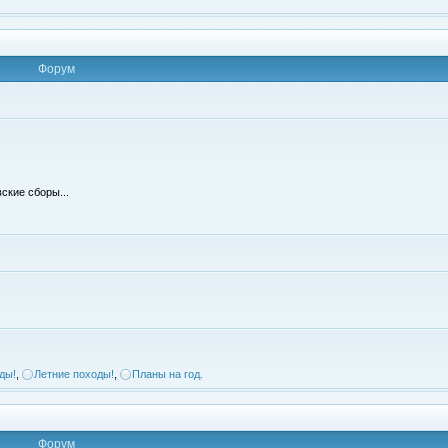
Форум
ские сборы...
ды!
,
Летние походы!
,
Планы на год.
Форум