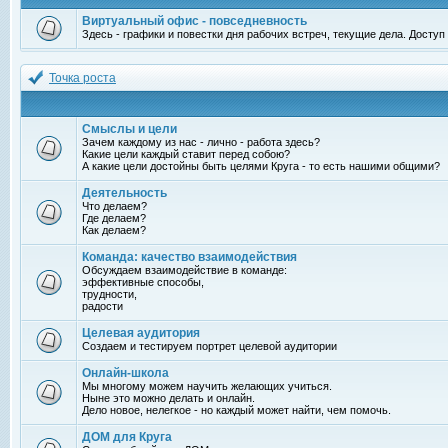
Виртуальный офис - повседневность
Здесь - графики и повестки дня рабочих встреч, текущие дела. Досту
Точка роста
Смыслы и цели
Зачем каждому из нас - лично - работа здесь?
Какие цели каждый ставит перед собою?
А какие цели достойны быть целями Круга - то есть нашими общими?
Деятельность
Что делаем?
Где делаем?
Как делаем?
Команда: качество взаимодействия
Обсуждаем взаимодействие в команде:
эффективные способы,
трудности,
радости
Целевая аудитория
Создаем и тестируем портрет целевой аудитории
Онлайн-школа
Мы многому можем научить желающих учиться.
Ныне это можно делать и онлайн.
Дело новое, нелегкое - но каждый может найти, чем помочь.
ДОМ для Круга