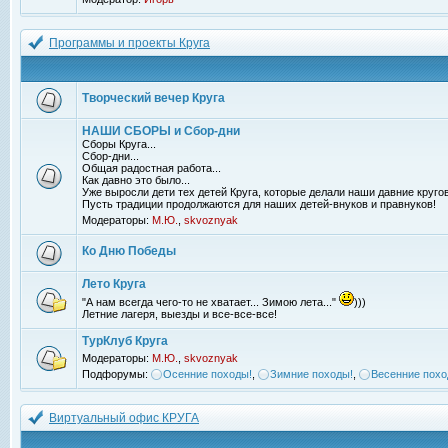
Программы и проекты Круга
Творческий вечер Круга
НАШИ СБОРЫ и Сбор-дни
Сборы Круга...
Сбор-дни...
Общая радостная работа...
Как давно это было...
Уже выросли дети тех детей Круга, которые делали наши давние кругов
Пусть традиции продолжаются для наших детей-внуков и правнуков!
Модераторы:
М.Ю.
,
skvoznyak
Ко Дню Победы
Лето Круга
"А нам всегда чего-то не хватает... Зимою лета..."
)))
Летние лагеря, выезды и все-все-все!
ТурКлуб Круга
Модераторы:
М.Ю.
,
skvoznyak
Подфорумы:
Осенние походы!
,
Зимние походы!
,
Весенние похо
Виртуальный офис КРУГА