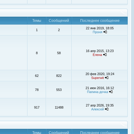
Темы
Сообщений
Последнее сообщение
22 янв 2019, 18:05
1
2
Проня
16 апр 2015, 13:23
8
58
Елена
20 фев 2020, 19:24
62
822
Superwit
21 июн 2016, 16:12
78
553
Папина дочка
27 апр 2026, 19:35
917
11488
Алексей
Темы
Сообщений
Последнее сообщение