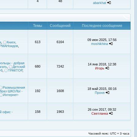
4
48
abarkhat
Темы
Сообщений
Последнее сообщение
09 июн 2025, 17:56
613
6164
а
,
Книги,
moshikhina
УРМАНоидов
,
ольцы - добрая
14 янв 2018, 12:38
680
7242
гать
,
Детский
Игорь
уб
,
ТРАКТОР
,
Размышления
18 май 2015, 00:16
192
1608
браз ШКОЛЫ -
Проня
Интернет-
26 сен 2017, 09:32
158
1963
й офис -
Светланка
Часовой пояс: UTC + 3 часа