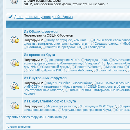
Строим общий наш ДОМ.
"ДОМ, как известно всем давно, это не стены, не окно..."
Дела давно минувших дней - Архив
Из Общих форумов
Перенесено из ОБЩИХ Форумов
Подфорумы:
Кому-то труднее, чем нам...
,
Осмысляем свою работ
фильмы, выставки, спектакли, концерты и...
,
Создаем сами...
,
Люб
Болталка
,
Занятные предложения
,
О лошадках!
Из проектов Круга
Подфорумы:
День рождения КРУГа
,
Надежда - 2006
,
Композиция
воля к добрым делам
,
Семейный клуб "Ладошка"
,
Программа «Син
дом №8
,
"Солнечный дождь"
,
Проект "Айболит"
,
Масленица
,
П
ЛУЧНИК
,
Группа ИКС
,
Школа Айболита
,
Проект «Проспект»
,
Из Внутренних форумов
Подфорумы:
Клуб "Незнайка - Любознайка"
,
МЫ - живые и разные.
о МИССИИ и стратегии
,
Наша школа
,
ОБЩИЕ вопросы и объявле
нематериальные качества
,
Облик ШКОЛЫ - материальные качества
журнал
Из Виртуального офиса Круга
Подфорумы:
Формы документов
,
Президиум МОО "Круг"
,
Вирту
финансовые вопросы
,
Виртуальное пространство Круга
,
Стол зак
Удалить cookies форума
|
Наша команда
Список форумов