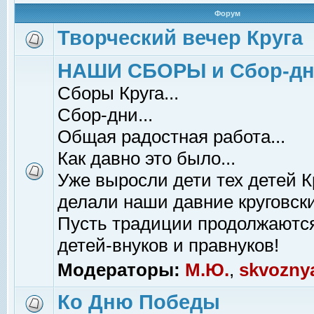
Форум
Творческий вечер Круга
НАШИ СБОРЫ и Сбор-д
Сборы Круга...
Сбор-дни...
Общая радостная работа...
Как давно это было...
Уже выросли дети тех детей К
делали наши давние круговски
Пусть традиции продолжаютс
детей-внуков и правнуков!
Модераторы:
М.Ю.
,
skvozny
Ко Дню Победы