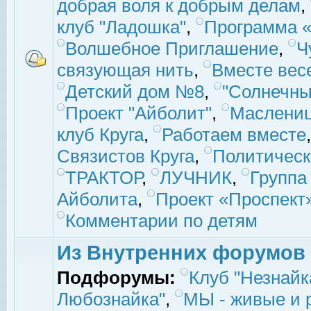
добрая воля к добрым делам
,
клуб "Ладошка"
,
Программа «
Волшебное Приглашение
,
Ч
связующая нить
,
Вместе вес
Детский дом №8
,
"Солнечны
Проект "Айболит"
,
Маслени
клуб Круга
,
Работаем вместе
Связистов Круга
,
Политическ
ТРАКТОР
,
ЛУЧНИК
,
Группа
Айболита
,
Проект «Проспект
Комментарии по детям
Из Внутренних форумов
Подфорумы:
Клуб "Незнайк
Любознайка"
,
МЫ - живые и р