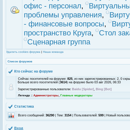
офис - персонал
,
Виртуальны
проблемы управления
,
Вирт
- финансовые вопросы
,
Вирт
пространство Круга
,
Стол зак
Сценарная группа
Удалить cookies форума
|
Наша команда
Список форумов
Кто сейчас на форуме
Сейчас посетителей на форуме:
825
, из них зарегистрированных: 2, 0 скр
Больше всего посетителей (
3614
) на форуме было 03 авг 2026, 06:33
Зарегистрированные пользователи:
Baidu [Spider]
,
Bing [Bot]
Легенда ::
Администраторы
,
Главные модераторы
Статистика
Всего сообщений:
36290
| Тем:
3154
| Пользователей:
599
| Новый пользов
Вход