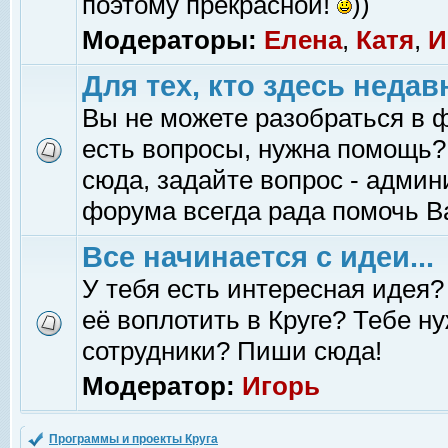
поэтому прекрасной!
))
Модераторы:
Елена
,
Катя
,
И
Для тех, кто здесь недав
Вы не можете разобраться в 
есть вопросы, нужна помощь?
сюда, задайте вопрос - адми
форума всегда рада помочь В
Все начинается с идеи...
У тебя есть интересная идея?
её воплотить в Круге? Тебе н
сотрудники? Пиши сюда!
Модератор:
Игорь
Программы и проекты Круга