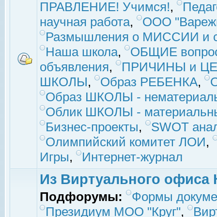
ПРАВЛЕНИЕ! Учимся!
,
Педаг
научная работа
,
ООО "Вареж
Размышления о МИССИИ и с
Наша школа
,
ОБЩИЕ вопро
объявления
,
ПРИЧИНЫ и ЦЕ
ШКОЛЫ
,
Образ РЕБЕНКА
,
Образ ШКОЛЫ - нематериаль
Облик ШКОЛЫ - материальны
Бизнес-проекты
,
SWOT ана
Олимпийский комитет ЛОИ
,
Игры
,
Интернет-журнал
Из Виртуального офиса 
Подфорумы:
Формы докуме
Президиум МОО "Круг"
,
Вир