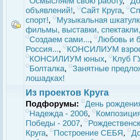
Осмысляем свою работу
,
До
объявлений!
,
Сайт Круга
,
Сп
спорт!
,
Музыкальная шкатулк
фильмы, выставки, спектакли, 
Создаем сами...
,
Любовь и б
Россия...
,
КОНСИЛИУМ взро
КОНСИЛИУМ юных
,
Клуб 
Болталка
,
Занятные предло
лошадках!
Из проектов Круга
Подфорумы:
День рождени
Надежда - 2006
,
Композиция
Победы - 2007
,
Рождественск
Круга
,
Построение СЕБЯ
,
До