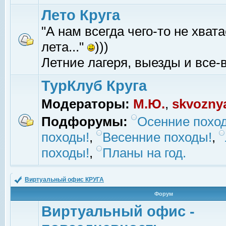
Лето Круга
"А нам всегда чего-то не хвата
лета..."
)))
Летние лагеря, выезды и все-в
ТурКлуб Круга
Модераторы:
М.Ю.
,
skvozny
Подфорумы:
Осенние похо
походы!
,
Весенние походы!
,
походы!
,
Планы на год.
Виртуальный офис КРУГА
Форум
Виртуальный офис -