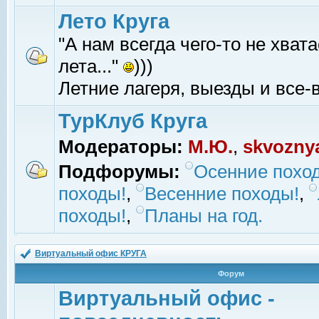
Лето Круга
"А нам всегда чего-то не хвата
лета..."
)))
Летние лагеря, выезды и все-в
ТурКлуб Круга
Модераторы:
М.Ю.
,
skvozny
Подфорумы:
Осенние похо
походы!
,
Весенние походы!
,
походы!
,
Планы на год.
Виртуальный офис КРУГА
Форум
Виртуальный офис -