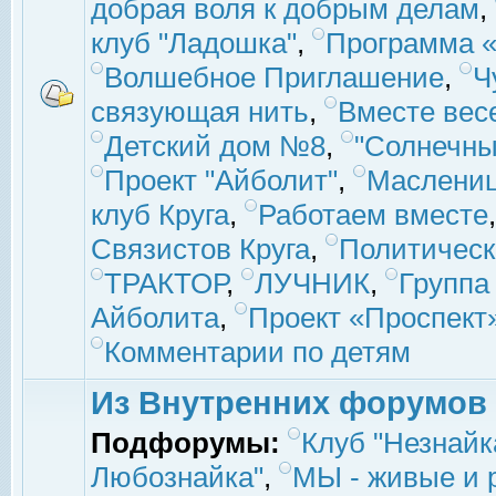
добрая воля к добрым делам
,
клуб "Ладошка"
,
Программа «
Волшебное Приглашение
,
Ч
связующая нить
,
Вместе вес
Детский дом №8
,
"Солнечны
Проект "Айболит"
,
Маслени
клуб Круга
,
Работаем вместе
Связистов Круга
,
Политическ
ТРАКТОР
,
ЛУЧНИК
,
Группа
Айболита
,
Проект «Проспект
Комментарии по детям
Из Внутренних форумов
Подфорумы:
Клуб "Незнайк
Любознайка"
,
МЫ - живые и р