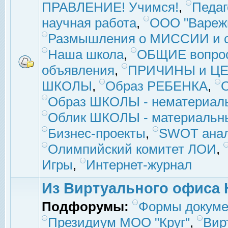
ПРАВЛЕНИЕ! Учимся!
,
Педаг
научная работа
,
ООО "Вареж
Размышления о МИССИИ и с
Наша школа
,
ОБЩИЕ вопро
объявления
,
ПРИЧИНЫ и ЦЕ
ШКОЛЫ
,
Образ РЕБЕНКА
,
Образ ШКОЛЫ - нематериаль
Облик ШКОЛЫ - материальны
Бизнес-проекты
,
SWOT ана
Олимпийский комитет ЛОИ
,
Игры
,
Интернет-журнал
Из Виртуального офиса 
Подфорумы:
Формы докуме
Президиум МОО "Круг"
,
Вир