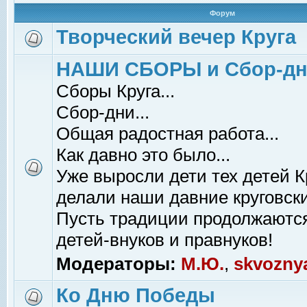
Форум
Творческий вечер Круга
НАШИ СБОРЫ и Сбор-д
Сборы Круга...
Сбор-дни...
Общая радостная работа...
Как давно это было...
Уже выросли дети тех детей К
делали наши давние круговски
Пусть традиции продолжаютс
детей-внуков и правнуков!
Модераторы:
М.Ю.
,
skvozny
Ко Дню Победы