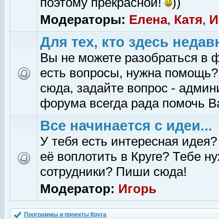
поэтому прекрасной!
))
Модераторы:
Елена
,
Катя
,
И
Для тех, кто здесь недав
Вы не можете разобраться в 
есть вопросы, нужна помощь?
сюда, задайте вопрос - адми
форума всегда рада помочь В
Все начинается с идеи...
У тебя есть интересная идея?
её воплотить в Круге? Тебе н
сотрудники? Пиши сюда!
Модератор:
Игорь
Программы и проекты Круга