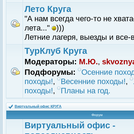
Лето Круга
"А нам всегда чего-то не хвата
лета..."
)))
Летние лагеря, выезды и все-в
ТурКлуб Круга
Модераторы:
М.Ю.
,
skvozny
Подфорумы:
Осенние похо
походы!
,
Весенние походы!
,
походы!
,
Планы на год.
Виртуальный офис КРУГА
Форум
Виртуальный офис -