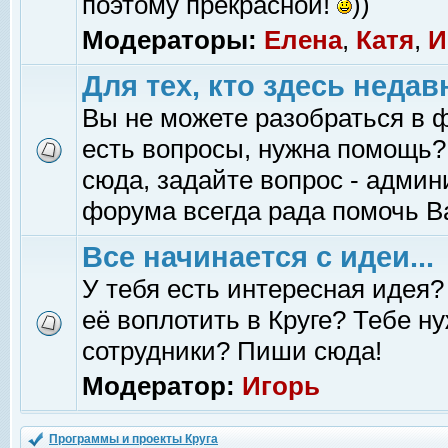
поэтому прекрасной!
))
Модераторы:
Елена
,
Катя
,
И
Для тех, кто здесь недав
Вы не можете разобраться в 
есть вопросы, нужна помощь?
сюда, задайте вопрос - адми
форума всегда рада помочь В
Все начинается с идеи...
У тебя есть интересная идея?
её воплотить в Круге? Тебе н
сотрудники? Пиши сюда!
Модератор:
Игорь
Программы и проекты Круга