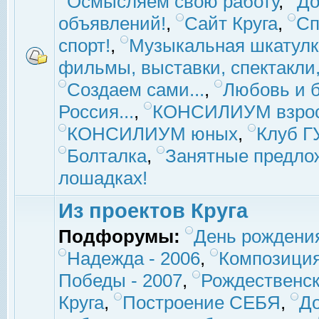
Осмысляем свою работу
,
До
объявлений!
,
Сайт Круга
,
Сп
спорт!
,
Музыкальная шкатулк
фильмы, выставки, спектакли, 
Создаем сами...
,
Любовь и б
Россия...
,
КОНСИЛИУМ взро
КОНСИЛИУМ юных
,
Клуб 
Болталка
,
Занятные предло
лошадках!
Из проектов Круга
Подфорумы:
День рождени
Надежда - 2006
,
Композиция
Победы - 2007
,
Рождественск
Круга
,
Построение СЕБЯ
,
До