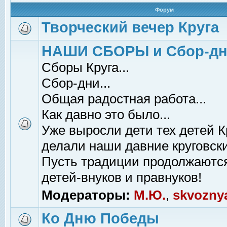
Форум
Творческий вечер Круга
НАШИ СБОРЫ и Сбор-д
Сборы Круга...
Сбор-дни...
Общая радостная работа...
Как давно это было...
Уже выросли дети тех детей К
делали наши давние круговски
Пусть традиции продолжаютс
детей-внуков и правнуков!
Модераторы:
М.Ю.
,
skvozny
Ко Дню Победы