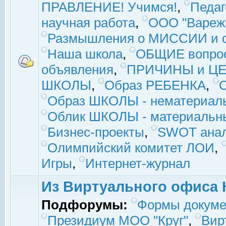
ПРАВЛЕНИЕ! Учимся!
,
Педаг
научная работа
,
ООО "Вареж
Размышления о МИССИИ и с
Наша школа
,
ОБЩИЕ вопро
объявления
,
ПРИЧИНЫ и ЦЕ
ШКОЛЫ
,
Образ РЕБЕНКА
,
Образ ШКОЛЫ - нематериаль
Облик ШКОЛЫ - материальны
Бизнес-проекты
,
SWOT ана
Олимпийский комитет ЛОИ
,
Игры
,
Интернет-журнал
Из Виртуального офиса 
Подфорумы:
Формы докуме
Президиум МОО "Круг"
,
Вир