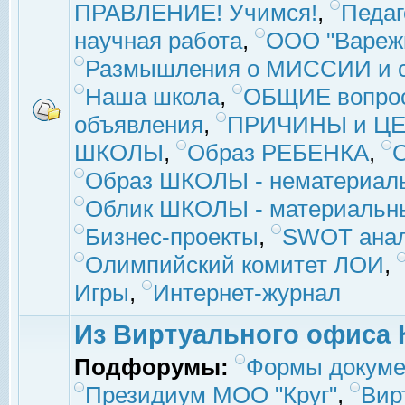
ПРАВЛЕНИЕ! Учимся!
,
Педаг
научная работа
,
ООО "Вареж
Размышления о МИССИИ и с
Наша школа
,
ОБЩИЕ вопро
объявления
,
ПРИЧИНЫ и ЦЕ
ШКОЛЫ
,
Образ РЕБЕНКА
,
Образ ШКОЛЫ - нематериаль
Облик ШКОЛЫ - материальны
Бизнес-проекты
,
SWOT ана
Олимпийский комитет ЛОИ
,
Игры
,
Интернет-журнал
Из Виртуального офиса 
Подфорумы:
Формы докуме
Президиум МОО "Круг"
,
Вир