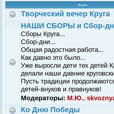
Форум
Творческий вечер Круга
НАШИ СБОРЫ и Сбор-д
Сборы Круга...
Сбор-дни...
Общая радостная работа...
Как давно это было...
Уже выросли дети тех детей К
делали наши давние круговски
Пусть традиции продолжаютс
детей-внуков и правнуков!
Модераторы:
М.Ю.
,
skvozny
Ко Дню Победы