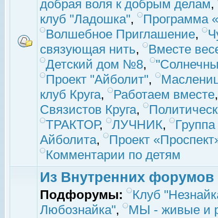
добрая воля к добрым делам
,
клуб "Ладошка"
,
Программа «
Волшебное Приглашение
,
Ч
связующая нить
,
Вместе вес
Детский дом №8
,
"Солнечны
Проект "Айболит"
,
Маслени
клуб Круга
,
Работаем вместе
Связистов Круга
,
Политическ
ТРАКТОР
,
ЛУЧНИК
,
Группа
Айболита
,
Проект «Проспект
Комментарии по детям
Из Внутренних форумов
Подфорумы:
Клуб "Незнайк
Любознайка"
,
МЫ - живые и р