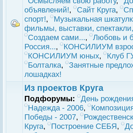
Осмысляем свою работу
,
До
объявлений!
,
Сайт Круга
,
Сп
спорт!
,
Музыкальная шкатулк
фильмы, выставки, спектакли, 
Создаем сами...
,
Любовь и б
Россия...
,
КОНСИЛИУМ взро
КОНСИЛИУМ юных
,
Клуб 
Болталка
,
Занятные предло
лошадках!
Из проектов Круга
Подфорумы:
День рождени
Надежда - 2006
,
Композиция
Победы - 2007
,
Рождественск
Круга
,
Построение СЕБЯ
,
До