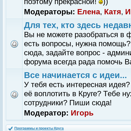
поэтому прекрасной!
))
Модераторы:
Елена
,
Катя
,
И
Для тех, кто здесь недав
Вы не можете разобраться в 
есть вопросы, нужна помощь?
сюда, задайте вопрос - адми
форума всегда рада помочь В
Все начинается с идеи...
У тебя есть интересная идея?
её воплотить в Круге? Тебе н
сотрудники? Пиши сюда!
Модератор:
Игорь
Программы и проекты Круга