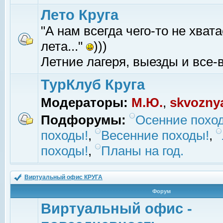
Лето Круга
"А нам всегда чего-то не хвата
лета..."
)))
Летние лагеря, выезды и все-в
ТурКлуб Круга
Модераторы:
М.Ю.
,
skvozny
Подфорумы:
Осенние похо
походы!
,
Весенние походы!
,
походы!
,
Планы на год.
Виртуальный офис КРУГА
Форум
Виртуальный офис -