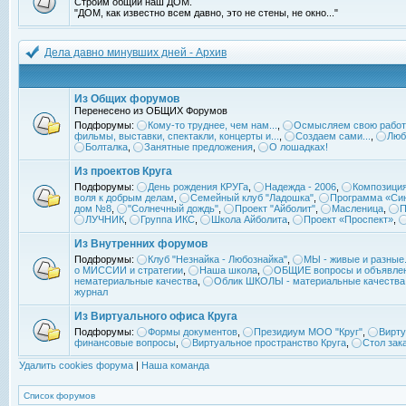
Строим общий наш ДОМ.
"ДОМ, как известно всем давно, это не стены, не окно..."
Дела давно минувших дней - Архив
Из Общих форумов
Перенесено из ОБЩИХ Форумов
Подфорумы:
Кому-то труднее, чем нам...
,
Осмысляем свою работ
фильмы, выставки, спектакли, концерты и...
,
Создаем сами...
,
Люб
Болталка
,
Занятные предложения
,
О лошадках!
Из проектов Круга
Подфорумы:
День рождения КРУГа
,
Надежда - 2006
,
Композиция
воля к добрым делам
,
Семейный клуб "Ладошка"
,
Программа «Син
дом №8
,
"Солнечный дождь"
,
Проект "Айболит"
,
Масленица
,
П
ЛУЧНИК
,
Группа ИКС
,
Школа Айболита
,
Проект «Проспект»
,
Из Внутренних форумов
Подфорумы:
Клуб "Незнайка - Любознайка"
,
МЫ - живые и разные.
о МИССИИ и стратегии
,
Наша школа
,
ОБЩИЕ вопросы и объявле
нематериальные качества
,
Облик ШКОЛЫ - материальные качества
журнал
Из Виртуального офиса Круга
Подфорумы:
Формы документов
,
Президиум МОО "Круг"
,
Вирту
финансовые вопросы
,
Виртуальное пространство Круга
,
Стол зак
Удалить cookies форума
|
Наша команда
Список форумов