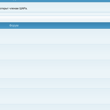
п открыт членам ШАРа.
Форум