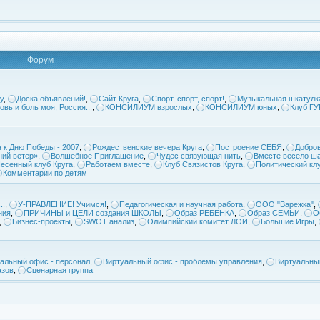
Форум
у
,
Доска объявлений!
,
Сайт Круга
,
Спорт, спорт, спорт!
,
Музыкальная шкатулк
овь и боль моя, Россия...
,
КОНСИЛИУМ взрослых
,
КОНСИЛИУМ юных
,
Клуб Г
 к Дню Победы - 2007
,
Рождественские вечера Круга
,
Построение СЕБЯ
,
Добров
ий ветер»
,
Волшебное Приглашение
,
Чудес связующая нить
,
Вместе весело ша
есенный клуб Круга
,
Работаем вместе
,
Клуб Связистов Круга
,
Политический кл
Комментарии по детям
..
,
У-ПРАВЛЕНИЕ! Учимся!
,
Педагогическая и научная работа
,
ООО "Варежка"
,
ния
,
ПРИЧИНЫ и ЦЕЛИ создания ШКОЛЫ
,
Образ РЕБЕНКА
,
Образ СЕМЬИ
,
О
,
Бизнес-проекты
,
SWOT анализ
,
Олимпийский комитет ЛОИ
,
Большие Игры
,
альный офис - персонал
,
Виртуальный офис - проблемы управления
,
Виртуальны
азов
,
Сценарная группа