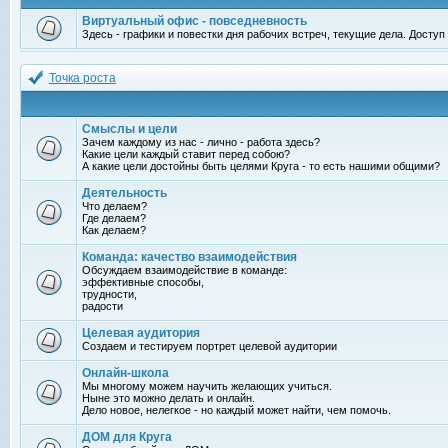
Виртуальный офис - повседневность
Здесь - графики и повестки дня рабочих встреч, текущие дела. Досту
Точка роста
Смыслы и цели
Зачем каждому из нас - лично - работа здесь?
Какие цели каждый ставит перед собою?
А какие цели достойны быть целями Круга - то есть нашими общими?
Деятельность
Что делаем?
Где делаем?
Как делаем?
Команда: качество взаимодействия
Обсуждаем взаимодействие в команде:
эффективные способы,
трудности,
радости
Целевая аудитория
Создаем и тестируем портрет целевой аудитории
Онлайн-школа
Мы многому можем научить желающих учиться.
Ныне это можно делать и онлайн.
Дело новое, нелегкое - но каждый может найти, чем помочь.
ДОМ для Круга