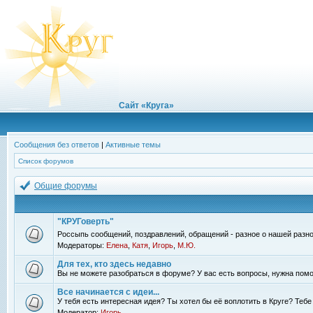
Сайт «Круга»
Сообщения без ответов
|
Активные темы
Список форумов
Общие форумы
"КРУГоверть"
Россыпь сообщений, поздравлений, обращений - разное о нашей разно
Модераторы:
Елена
,
Катя
,
Игорь
,
М.Ю.
Для тех, кто здесь недавно
Вы не можете разобраться в форуме? У вас есть вопросы, нужна помо
Все начинается с идеи...
У тебя есть интересная идея? Ты хотел бы её воплотить в Круге? Теб
Модератор:
Игорь