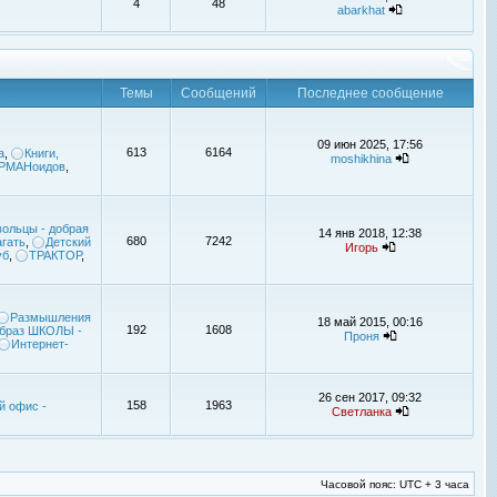
4
48
abarkhat
Темы
Сообщений
Последнее сообщение
09 июн 2025, 17:56
613
6164
а
,
Книги,
moshikhina
УРМАНоидов
,
ольцы - добрая
14 янв 2018, 12:38
680
7242
гать
,
Детский
Игорь
уб
,
ТРАКТОР
,
Размышления
18 май 2015, 00:16
192
1608
браз ШКОЛЫ -
Проня
Интернет-
26 сен 2017, 09:32
158
1963
й офис -
Светланка
Часовой пояс: UTC + 3 часа