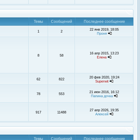
Темы
Сообщений
Последнее сообщение
22 янв 2019, 18:05
1
2
Проня
16 апр 2015, 13:23
8
58
Елена
20 фев 2020, 19:24
62
822
Superwit
21 июн 2016, 16:12
78
553
Папина дочка
27 апр 2026, 19:35
917
11488
Алексей
Темы
Сообщений
Последнее сообщение