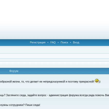
Регистрация
•
FAQ
•
Поиск
•
Вход
Форум
образной жизни, то, что делает ее непредсказуемой и поэтому прекрасной!
))
щь? Загляните сюда, задайте вопрос - администрация форума всегда рада помочь Ва
е нужны сотрудники? Пиши сюда!