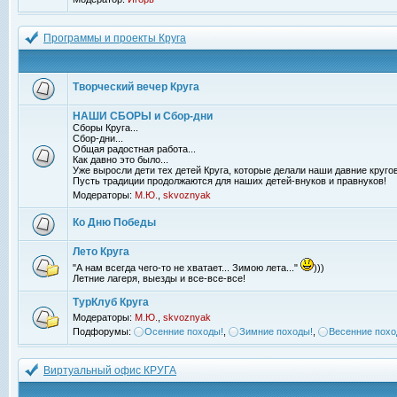
Программы и проекты Круга
Творческий вечер Круга
НАШИ СБОРЫ и Сбор-дни
Сборы Круга...
Сбор-дни...
Общая радостная работа...
Как давно это было...
Уже выросли дети тех детей Круга, которые делали наши давние кругов
Пусть традиции продолжаются для наших детей-внуков и правнуков!
Модераторы:
М.Ю.
,
skvoznyak
Ко Дню Победы
Лето Круга
"А нам всегда чего-то не хватает... Зимою лета..."
)))
Летние лагеря, выезды и все-все-все!
ТурКлуб Круга
Модераторы:
М.Ю.
,
skvoznyak
Подфорумы:
Осенние походы!
,
Зимние походы!
,
Весенние похо
Виртуальный офис КРУГА