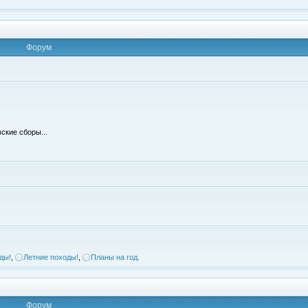
Форум
ские сборы...
ды!
,
Летние походы!
,
Планы на год.
Форум