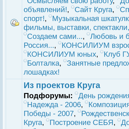
Осмысляем свою работу
,
До
объявлений!
,
Сайт Круга
,
Сп
спорт!
,
Музыкальная шкатулк
фильмы, выставки, спектакли, 
Создаем сами...
,
Любовь и б
Россия...
,
КОНСИЛИУМ взро
КОНСИЛИУМ юных
,
Клуб 
Болталка
,
Занятные предло
лошадках!
Из проектов Круга
Подфорумы:
День рождени
Надежда - 2006
,
Композиция
Победы - 2007
,
Рождественск
Круга
,
Построение СЕБЯ
,
До