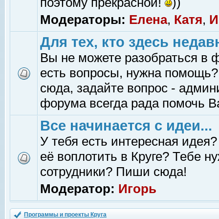
поэтому прекрасной!
))
Модераторы:
Елена
,
Катя
,
И
Для тех, кто здесь недав
Вы не можете разобраться в 
есть вопросы, нужна помощь?
сюда, задайте вопрос - адми
форума всегда рада помочь В
Все начинается с идеи...
У тебя есть интересная идея?
её воплотить в Круге? Тебе н
сотрудники? Пиши сюда!
Модератор:
Игорь
Программы и проекты Круга