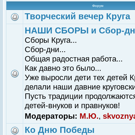
Форум
Творческий вечер Круга
НАШИ СБОРЫ и Сбор-д
Сборы Круга...
Сбор-дни...
Общая радостная работа...
Как давно это было...
Уже выросли дети тех детей К
делали наши давние круговски
Пусть традиции продолжаютс
детей-внуков и правнуков!
Модераторы:
М.Ю.
,
skvozny
Ко Дню Победы