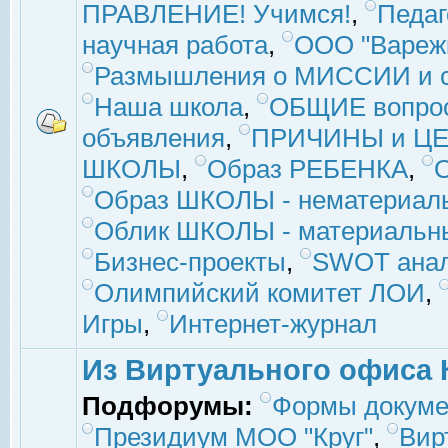
ПРАВЛЕНИЕ! Учимся!
,
Педаг
научная работа
,
ООО "Вареж
Размышления о МИССИИ и с
Наша школа
,
ОБЩИЕ вопро
объявления
,
ПРИЧИНЫ и ЦЕ
ШКОЛЫ
,
Образ РЕБЕНКА
,
Образ ШКОЛЫ - нематериаль
Облик ШКОЛЫ - материальны
Бизнес-проекты
,
SWOT ана
Олимпийский комитет ЛОИ
,
Игры
,
Интернет-журнал
Из Виртуального офиса 
Подфорумы:
Формы докуме
Президиум МОО "Круг"
,
Вир