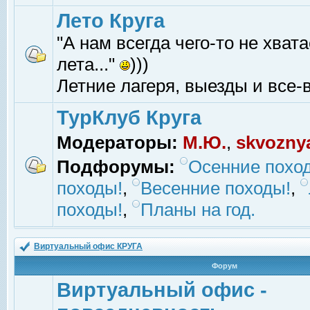
Лето Круга
"А нам всегда чего-то не хвата
лета..."
)))
Летние лагеря, выезды и все-в
ТурКлуб Круга
Модераторы:
М.Ю.
,
skvozny
Подфорумы:
Осенние похо
походы!
,
Весенние походы!
,
походы!
,
Планы на год.
Виртуальный офис КРУГА
Форум
Виртуальный офис -