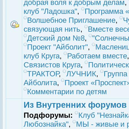
добрая воля к добрым делам
,
клуб "Ладошка"
,
Программа «
Волшебное Приглашение
,
Ч
связующая нить
,
Вместе вес
Детский дом №8
,
"Солнечны
Проект "Айболит"
,
Маслени
клуб Круга
,
Работаем вместе
Связистов Круга
,
Политическ
ТРАКТОР
,
ЛУЧНИК
,
Группа
Айболита
,
Проект «Проспект
Комментарии по детям
Из Внутренних форумов
Подфорумы:
Клуб "Незнайк
Любознайка"
,
МЫ - живые и р