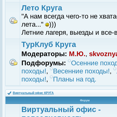
Лето Круга
"А нам всегда чего-то не хвата
лета..."
)))
Летние лагеря, выезды и все-в
ТурКлуб Круга
Модераторы:
М.Ю.
,
skvozny
Подфорумы:
Осенние похо
походы!
,
Весенние походы!
,
походы!
,
Планы на год.
Виртуальный офис КРУГА
Форум
Виртуальный офис -