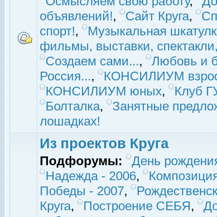
Осмысляем свою работу
,
До
объявлений!
,
Сайт Круга
,
Сп
спорт!
,
Музыкальная шкатулк
фильмы, выставки, спектакли, 
Создаем сами...
,
Любовь и б
Россия...
,
КОНСИЛИУМ взро
КОНСИЛИУМ юных
,
Клуб 
Болталка
,
Занятные предло
лошадках!
Из проектов Круга
Подфорумы:
День рождени
Надежда - 2006
,
Композиция
Победы - 2007
,
Рождественск
Круга
,
Построение СЕБЯ
,
До