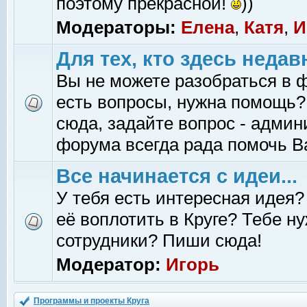
поэтому прекрасной!
))
Модераторы:
Елена
,
Катя
,
И
Для тех, кто здесь недав
Вы не можете разобраться в 
есть вопросы, нужна помощь?
сюда, задайте вопрос - адми
форума всегда рада помочь В
Все начинается с идеи...
У тебя есть интересная идея?
её воплотить в Круге? Тебе н
сотрудники? Пиши сюда!
Модератор:
Игорь
Программы и проекты Круга