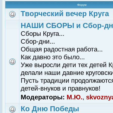
Форум
Творческий вечер Круга
НАШИ СБОРЫ и Сбор-д
Сборы Круга...
Сбор-дни...
Общая радостная работа...
Как давно это было...
Уже выросли дети тех детей К
делали наши давние круговски
Пусть традиции продолжаютс
детей-внуков и правнуков!
Модераторы:
М.Ю.
,
skvozny
Ко Дню Победы