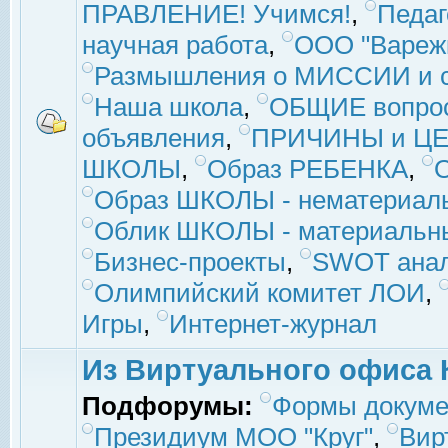
ПРАВЛЕНИЕ! Учимся!
,
Педаг
научная работа
,
ООО "Вареж
Размышления о МИССИИ и с
Наша школа
,
ОБЩИЕ вопро
объявления
,
ПРИЧИНЫ и ЦЕ
ШКОЛЫ
,
Образ РЕБЕНКА
,
Образ ШКОЛЫ - нематериаль
Облик ШКОЛЫ - материальны
Бизнес-проекты
,
SWOT ана
Олимпийский комитет ЛОИ
,
Игры
,
Интернет-журнал
Из Виртуального офиса 
Подфорумы:
Формы докуме
Президиум МОО "Круг"
,
Вир