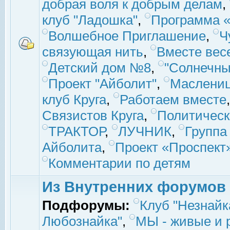
добрая воля к добрым делам
,
клуб "Ладошка"
,
Программа «
Волшебное Приглашение
,
Ч
связующая нить
,
Вместе вес
Детский дом №8
,
"Солнечны
Проект "Айболит"
,
Маслени
клуб Круга
,
Работаем вместе
Связистов Круга
,
Политическ
ТРАКТОР
,
ЛУЧНИК
,
Группа
Айболита
,
Проект «Проспект
Комментарии по детям
Из Внутренних форумов
Подфорумы:
Клуб "Незнайк
Любознайка"
,
МЫ - живые и р