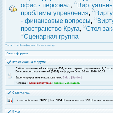
офис - персонал
,
Виртуальны
проблемы управления
,
Вирт
- финансовые вопросы
,
Вирт
пространство Круга
,
Стол зак
Сценарная группа
Удалить cookies форума
|
Наша команда
Список форумов
Кто сейчас на форуме
Сейчас посетителей на форуме:
634
, из них зарегистрированных: 1, 0 скр
Больше всего посетителей (
3614
) на форуме было 03 авг 2026, 06:33
Зарегистрированные пользователи:
Baidu [Spider]
Легенда ::
Администраторы
,
Главные модераторы
Статистика
Всего сообщений:
36290
| Тем:
3154
| Пользователей:
599
| Новый пользов
Вход