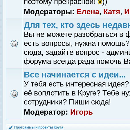
поэтому прекрасной!
))
Модераторы:
Елена
,
Катя
,
И
Для тех, кто здесь недав
Вы не можете разобраться в 
есть вопросы, нужна помощь?
сюда, задайте вопрос - адми
форума всегда рада помочь В
Все начинается с идеи...
У тебя есть интересная идея?
её воплотить в Круге? Тебе н
сотрудники? Пиши сюда!
Модератор:
Игорь
Программы и проекты Круга