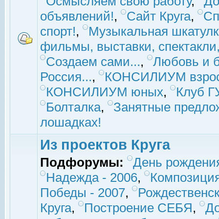
Осмысляем свою работу
,
До
объявлений!
,
Сайт Круга
,
Сп
спорт!
,
Музыкальная шкатулк
фильмы, выставки, спектакли, 
Создаем сами...
,
Любовь и б
Россия...
,
КОНСИЛИУМ взро
КОНСИЛИУМ юных
,
Клуб 
Болталка
,
Занятные предло
лошадках!
Из проектов Круга
Подфорумы:
День рождени
Надежда - 2006
,
Композиция
Победы - 2007
,
Рождественск
Круга
,
Построение СЕБЯ
,
До