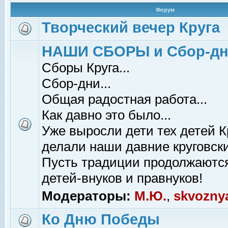
Форум
Творческий вечер Круга
НАШИ СБОРЫ и Сбор-д
Сборы Круга...
Сбор-дни...
Общая радостная работа...
Как давно это было...
Уже выросли дети тех детей К
делали наши давние круговски
Пусть традиции продолжаютс
детей-внуков и правнуков!
Модераторы:
М.Ю.
,
skvozny
Ко Дню Победы