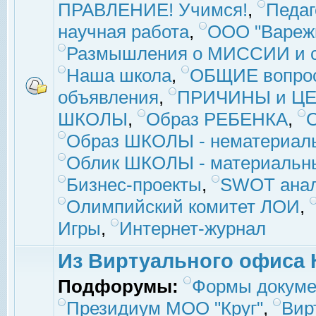
ПРАВЛЕНИЕ! Учимся!
,
Педаг
научная работа
,
ООО "Вареж
Размышления о МИССИИ и с
Наша школа
,
ОБЩИЕ вопро
объявления
,
ПРИЧИНЫ и ЦЕ
ШКОЛЫ
,
Образ РЕБЕНКА
,
Образ ШКОЛЫ - нематериаль
Облик ШКОЛЫ - материальны
Бизнес-проекты
,
SWOT ана
Олимпийский комитет ЛОИ
,
Игры
,
Интернет-журнал
Из Виртуального офиса 
Подфорумы:
Формы докуме
Президиум МОО "Круг"
,
Вир