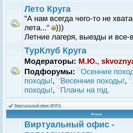
Лето Круга
"А нам всегда чего-то не хвата
лета..."
)))
Летние лагеря, выезды и все-в
ТурКлуб Круга
Модераторы:
М.Ю.
,
skvozny
Подфорумы:
Осенние похо
походы!
,
Весенние походы!
,
походы!
,
Планы на год.
Виртуальный офис КРУГА
Форум
Виртуальный офис -