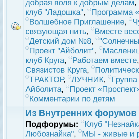
добрая воля к добрым делам
,
клуб "Ладошка"
,
Программа «
Волшебное Приглашение
,
Ч
связующая нить
,
Вместе вес
Детский дом №8
,
"Солнечны
Проект "Айболит"
,
Маслени
клуб Круга
,
Работаем вместе
Связистов Круга
,
Политическ
ТРАКТОР
,
ЛУЧНИК
,
Группа
Айболита
,
Проект «Проспект
Комментарии по детям
Из Внутренних форумов
Подфорумы:
Клуб "Незнайк
Любознайка"
,
МЫ - живые и р