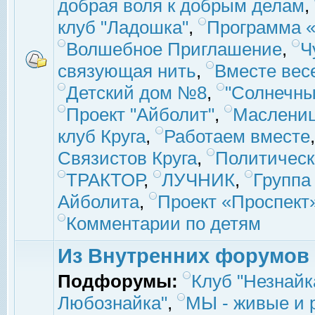
добрая воля к добрым делам
,
клуб "Ладошка"
,
Программа «
Волшебное Приглашение
,
Ч
связующая нить
,
Вместе вес
Детский дом №8
,
"Солнечны
Проект "Айболит"
,
Маслени
клуб Круга
,
Работаем вместе
Связистов Круга
,
Политическ
ТРАКТОР
,
ЛУЧНИК
,
Группа
Айболита
,
Проект «Проспект
Комментарии по детям
Из Внутренних форумов
Подфорумы:
Клуб "Незнайк
Любознайка"
,
МЫ - живые и р