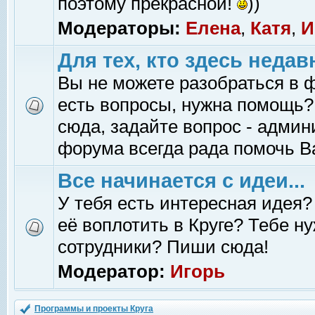
поэтому прекрасной!
))
Модераторы:
Елена
,
Катя
,
И
Для тех, кто здесь недав
Вы не можете разобраться в 
есть вопросы, нужна помощь?
сюда, задайте вопрос - адми
форума всегда рада помочь В
Все начинается с идеи...
У тебя есть интересная идея?
её воплотить в Круге? Тебе н
сотрудники? Пиши сюда!
Модератор:
Игорь
Программы и проекты Круга