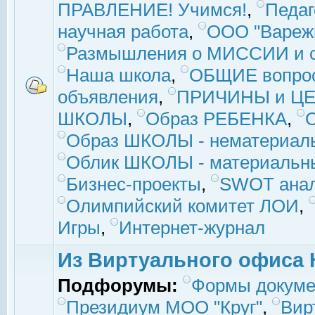
ПРАВЛЕНИЕ! Учимся!
,
Педаг
научная работа
,
ООО "Вареж
Размышления о МИССИИ и с
Наша школа
,
ОБЩИЕ вопро
объявления
,
ПРИЧИНЫ и ЦЕ
ШКОЛЫ
,
Образ РЕБЕНКА
,
Образ ШКОЛЫ - нематериаль
Облик ШКОЛЫ - материальны
Бизнес-проекты
,
SWOT ана
Олимпийский комитет ЛОИ
,
Игры
,
Интернет-журнал
Из Виртуального офиса 
Подфорумы:
Формы докуме
Президиум МОО "Круг"
,
Вир