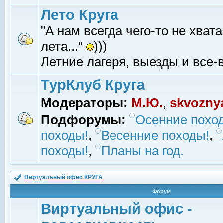
Лето Круга
"А нам всегда чего-то не хвата
лета..."
)))
Летние лагеря, выезды и все-в
ТурКлуб Круга
Модераторы:
М.Ю.
,
skvozny
Подфорумы:
Осенние похо
походы!
,
Весенние походы!
,
походы!
,
Планы на год.
Виртуальный офис КРУГА
Форум
Виртуальный офис -