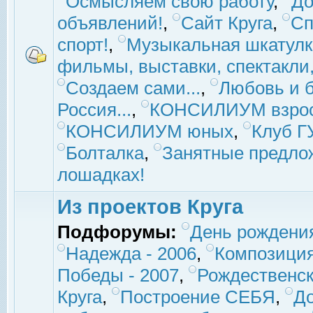
Осмысляем свою работу
,
До
объявлений!
,
Сайт Круга
,
Сп
спорт!
,
Музыкальная шкатулк
фильмы, выставки, спектакли, 
Создаем сами...
,
Любовь и б
Россия...
,
КОНСИЛИУМ взро
КОНСИЛИУМ юных
,
Клуб 
Болталка
,
Занятные предло
лошадках!
Из проектов Круга
Подфорумы:
День рождени
Надежда - 2006
,
Композиция
Победы - 2007
,
Рождественск
Круга
,
Построение СЕБЯ
,
До