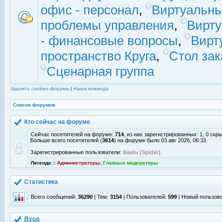
офис - персонал
,
Виртуальны
проблемы управления
,
Вирт
- финансовые вопросы
,
Вирт
пространство Круга
,
Стол зак
Сценарная группа
Удалить cookies форума
|
Наша команда
Список форумов
Кто сейчас на форуме
Сейчас посетителей на форуме:
714
, из них зарегистрированных: 1, 0 скр
Больше всего посетителей (
3614
) на форуме было 03 авг 2026, 06:33
Зарегистрированные пользователи:
Baidu [Spider]
Легенда ::
Администраторы
,
Главные модераторы
Статистика
Всего сообщений:
36290
| Тем:
3154
| Пользователей:
599
| Новый пользов
Вход