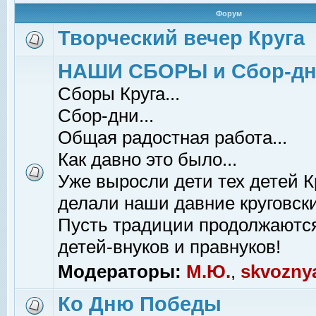
Форум
Творческий вечер Круга
НАШИ СБОРЫ и Сбор-д
Сборы Круга...
Сбор-дни...
Общая радостная работа...
Как давно это было...
Уже выросли дети тех детей К
делали наши давние круговски
Пусть традиции продолжаютс
детей-внуков и правнуков!
Модераторы:
М.Ю.
,
skvozny
Ко Дню Победы