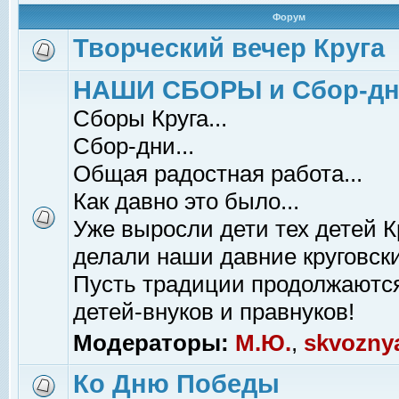
Форум
Творческий вечер Круга
НАШИ СБОРЫ и Сбор-д
Сборы Круга...
Сбор-дни...
Общая радостная работа...
Как давно это было...
Уже выросли дети тех детей К
делали наши давние круговски
Пусть традиции продолжаютс
детей-внуков и правнуков!
Модераторы:
М.Ю.
,
skvozny
Ко Дню Победы