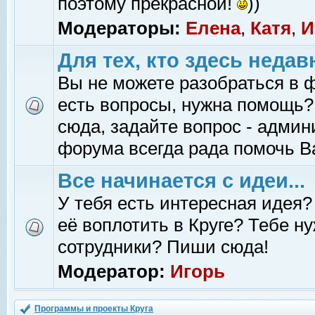
поэтому прекрасной!
))
Модераторы:
Елена
,
Катя
,
И
Для тех, кто здесь недав
Вы не можете разобраться в 
есть вопросы, нужна помощь?
сюда, задайте вопрос - адми
форума всегда рада помочь В
Все начинается с идеи...
У тебя есть интересная идея?
её воплотить в Круге? Тебе н
сотрудники? Пиши сюда!
Модератор:
Игорь
Программы и проекты Круга