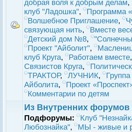
добрая воля к добрым делам
,
клуб "Ладошка"
,
Программа «
Волшебное Приглашение
,
Ч
связующая нить
,
Вместе вес
Детский дом №8
,
"Солнечны
Проект "Айболит"
,
Маслени
клуб Круга
,
Работаем вместе
Связистов Круга
,
Политическ
ТРАКТОР
,
ЛУЧНИК
,
Группа
Айболита
,
Проект «Проспект
Комментарии по детям
Из Внутренних форумов
Подфорумы:
Клуб "Незнайк
Любознайка"
,
МЫ - живые и р