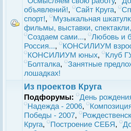
Осмысляем свою работу
,
До
объявлений!
,
Сайт Круга
,
Сп
спорт!
,
Музыкальная шкатулк
фильмы, выставки, спектакли, 
Создаем сами...
,
Любовь и б
Россия...
,
КОНСИЛИУМ взро
КОНСИЛИУМ юных
,
Клуб 
Болталка
,
Занятные предло
лошадках!
Из проектов Круга
Подфорумы:
День рождени
Надежда - 2006
,
Композиция
Победы - 2007
,
Рождественск
Круга
,
Построение СЕБЯ
,
До