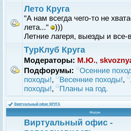
Лето Круга
"А нам всегда чего-то не хвата
лета..."
)))
Летние лагеря, выезды и все-в
ТурКлуб Круга
Модераторы:
М.Ю.
,
skvozny
Подфорумы:
Осенние похо
походы!
,
Весенние походы!
,
походы!
,
Планы на год.
Виртуальный офис КРУГА
Форум
Виртуальный офис -