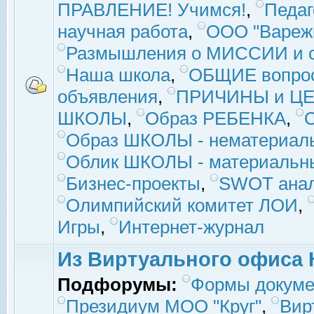
ПРАВЛЕНИЕ! Учимся!
,
Педаг
научная работа
,
ООО "Вареж
Размышления о МИССИИ и с
Наша школа
,
ОБЩИЕ вопро
объявления
,
ПРИЧИНЫ и ЦЕ
ШКОЛЫ
,
Образ РЕБЕНКА
,
Образ ШКОЛЫ - нематериаль
Облик ШКОЛЫ - материальны
Бизнес-проекты
,
SWOT ана
Олимпийский комитет ЛОИ
,
Игры
,
Интернет-журнал
Из Виртуального офиса 
Подфорумы:
Формы докуме
Президиум МОО "Круг"
,
Вир