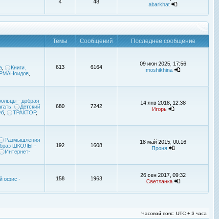
4
48
abarkhat
Темы
Сообщений
Последнее сообщение
09 июн 2025, 17:56
613
6164
а
,
Книги,
moshikhina
УРМАНоидов
,
ольцы - добрая
14 янв 2018, 12:38
680
7242
гать
,
Детский
Игорь
уб
,
ТРАКТОР
,
Размышления
18 май 2015, 00:16
192
1608
браз ШКОЛЫ -
Проня
Интернет-
26 сен 2017, 09:32
158
1963
й офис -
Светланка
Часовой пояс: UTC + 3 часа