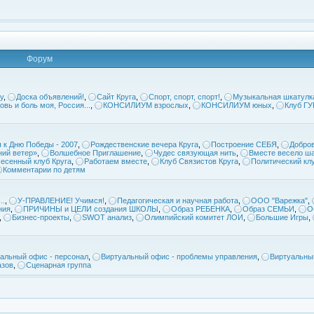
Форум
у
,
Доска объявлений!
,
Сайт Круга
,
Спорт, спорт, спорт!
,
Музыкальная шкатулк
овь и боль моя, Россия...
,
КОНСИЛИУМ взрослых
,
КОНСИЛИУМ юных
,
Клуб Г
 к Дню Победы - 2007
,
Рождественские вечера Круга
,
Построение СЕБЯ
,
Добров
ий ветер»
,
Волшебное Приглашение
,
Чудес связующая нить
,
Вместе весело ша
есенный клуб Круга
,
Работаем вместе
,
Клуб Связистов Круга
,
Политический кл
Комментарии по детям
..
,
У-ПРАВЛЕНИЕ! Учимся!
,
Педагогическая и научная работа
,
ООО "Варежка"
,
ния
,
ПРИЧИНЫ и ЦЕЛИ создания ШКОЛЫ
,
Образ РЕБЕНКА
,
Образ СЕМЬИ
,
О
,
Бизнес-проекты
,
SWOT анализ
,
Олимпийский комитет ЛОИ
,
Большие Игры
,
альный офис - персонал
,
Виртуальный офис - проблемы управления
,
Виртуальны
азов
,
Сценарная группа