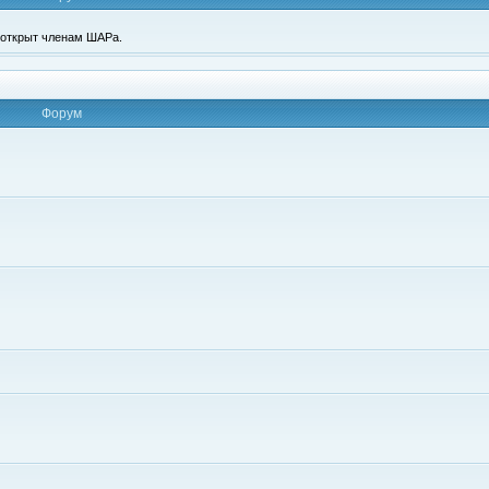
п открыт членам ШАРа.
Форум