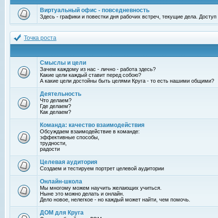
Виртуальный офис - повседневность
Здесь - графики и повестки дня рабочих встреч, текущие дела. Досту
Точка роста
Смыслы и цели
Зачем каждому из нас - лично - работа здесь?
Какие цели каждый ставит перед собою?
А какие цели достойны быть целями Круга - то есть нашими общими?
Деятельность
Что делаем?
Где делаем?
Как делаем?
Команда: качество взаимодействия
Обсуждаем взаимодействие в команде:
эффективные способы,
трудности,
радости
Целевая аудитория
Создаем и тестируем портрет целевой аудитории
Онлайн-школа
Мы многому можем научить желающих учиться.
Ныне это можно делать и онлайн.
Дело новое, нелегкое - но каждый может найти, чем помочь.
ДОМ для Круга