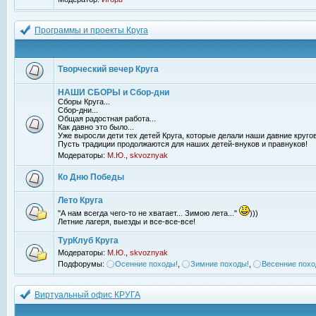
Программы и проекты Круга
Творческий вечер Круга
НАШИ СБОРЫ и Сбор-дни
Сборы Круга...
Сбор-дни...
Общая радостная работа...
Как давно это было...
Уже выросли дети тех детей Круга, которые делали наши давние кругов
Пусть традиции продолжаются для наших детей-внуков и правнуков!
Модераторы:
М.Ю.
,
skvoznyak
Ко Дню Победы
Лето Круга
"А нам всегда чего-то не хватает... Зимою лета..."
)))
Летние лагеря, выезды и все-все-все!
ТурКлуб Круга
Модераторы:
М.Ю.
,
skvoznyak
Подфорумы:
Осенние походы!
,
Зимние походы!
,
Весенние похо
Виртуальный офис КРУГА