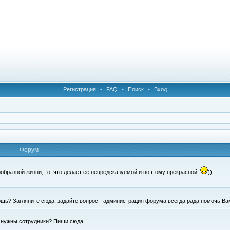
Регистрация
•
FAQ
•
Поиск
•
Вход
Форум
образной жизни, то, что делает ее непредсказуемой и поэтому прекрасной!
))
щь? Загляните сюда, задайте вопрос - администрация форума всегда рада помочь Ва
е нужны сотрудники? Пиши сюда!