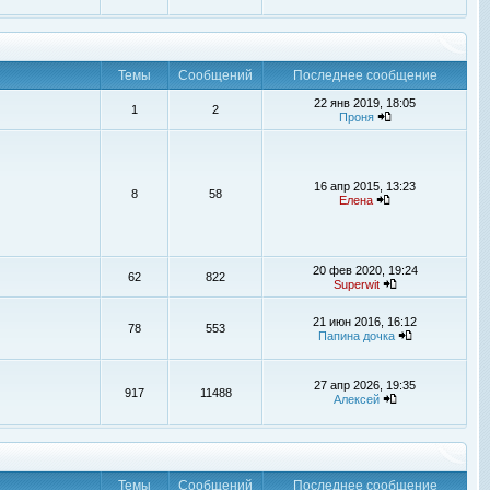
Темы
Сообщений
Последнее сообщение
22 янв 2019, 18:05
1
2
Проня
16 апр 2015, 13:23
8
58
Елена
20 фев 2020, 19:24
62
822
Superwit
21 июн 2016, 16:12
78
553
Папина дочка
27 апр 2026, 19:35
917
11488
Алексей
Темы
Сообщений
Последнее сообщение