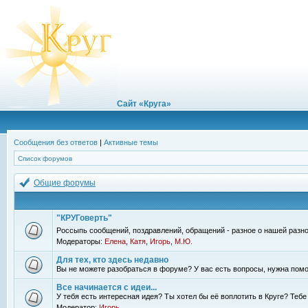
Сайт «Круга»
Сообщения без ответов
|
Активные темы
Список форумов
Общие форумы
"КРУГоверть"
Россыпь сообщений, поздравлений, обращений - разное о нашей разно
Модераторы:
Елена
,
Катя
,
Игорь
,
М.Ю.
Для тех, кто здесь недавно
Вы не можете разобраться в форуме? У вас есть вопросы, нужна помо
Все начинается с идеи...
У тебя есть интересная идея? Ты хотел бы её воплотить в Круге? Теб
Модератор:
Игорь