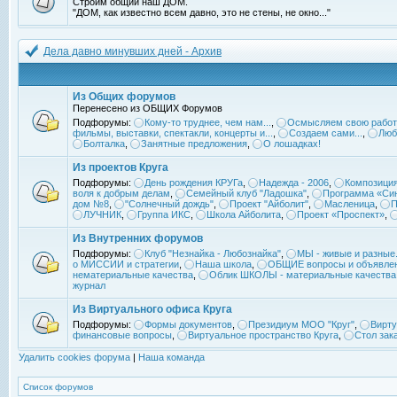
Строим общий наш ДОМ.
"ДОМ, как известно всем давно, это не стены, не окно..."
Дела давно минувших дней - Архив
Из Общих форумов
Перенесено из ОБЩИХ Форумов
Подфорумы:
Кому-то труднее, чем нам...
,
Осмысляем свою работ
фильмы, выставки, спектакли, концерты и...
,
Создаем сами...
,
Люб
Болталка
,
Занятные предложения
,
О лошадках!
Из проектов Круга
Подфорумы:
День рождения КРУГа
,
Надежда - 2006
,
Композиция
воля к добрым делам
,
Семейный клуб "Ладошка"
,
Программа «Син
дом №8
,
"Солнечный дождь"
,
Проект "Айболит"
,
Масленица
,
П
ЛУЧНИК
,
Группа ИКС
,
Школа Айболита
,
Проект «Проспект»
,
Из Внутренних форумов
Подфорумы:
Клуб "Незнайка - Любознайка"
,
МЫ - живые и разные.
о МИССИИ и стратегии
,
Наша школа
,
ОБЩИЕ вопросы и объявле
нематериальные качества
,
Облик ШКОЛЫ - материальные качества
журнал
Из Виртуального офиса Круга
Подфорумы:
Формы документов
,
Президиум МОО "Круг"
,
Вирту
финансовые вопросы
,
Виртуальное пространство Круга
,
Стол зак
Удалить cookies форума
|
Наша команда
Список форумов