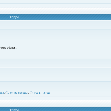
Форум
ские сборы...
ды!
,
Летние походы!
,
Планы на год.
Форум