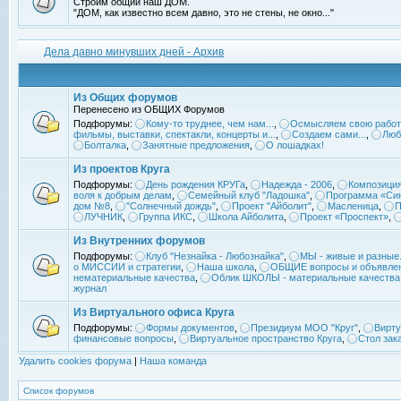
Строим общий наш ДОМ.
"ДОМ, как известно всем давно, это не стены, не окно..."
Дела давно минувших дней - Архив
Из Общих форумов
Перенесено из ОБЩИХ Форумов
Подфорумы:
Кому-то труднее, чем нам...
,
Осмысляем свою работ
фильмы, выставки, спектакли, концерты и...
,
Создаем сами...
,
Люб
Болталка
,
Занятные предложения
,
О лошадках!
Из проектов Круга
Подфорумы:
День рождения КРУГа
,
Надежда - 2006
,
Композиция
воля к добрым делам
,
Семейный клуб "Ладошка"
,
Программа «Син
дом №8
,
"Солнечный дождь"
,
Проект "Айболит"
,
Масленица
,
П
ЛУЧНИК
,
Группа ИКС
,
Школа Айболита
,
Проект «Проспект»
,
Из Внутренних форумов
Подфорумы:
Клуб "Незнайка - Любознайка"
,
МЫ - живые и разные.
о МИССИИ и стратегии
,
Наша школа
,
ОБЩИЕ вопросы и объявле
нематериальные качества
,
Облик ШКОЛЫ - материальные качества
журнал
Из Виртуального офиса Круга
Подфорумы:
Формы документов
,
Президиум МОО "Круг"
,
Вирту
финансовые вопросы
,
Виртуальное пространство Круга
,
Стол зак
Удалить cookies форума
|
Наша команда
Список форумов