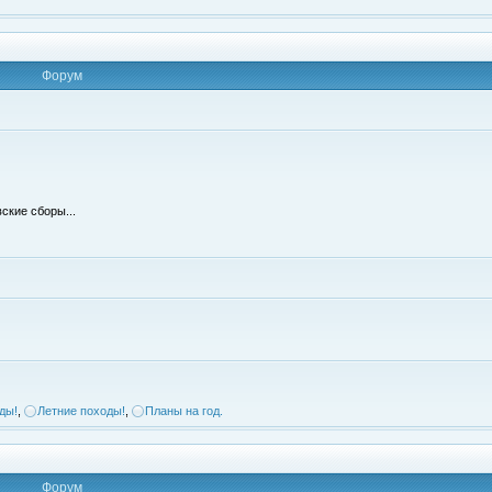
Форум
ские сборы...
ды!
,
Летние походы!
,
Планы на год.
Форум