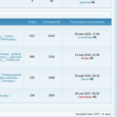
4
48
abarkhat
Темы
Сообщений
Последнее сообщение
09 июн 2025, 17:56
613
6164
а
,
Книги,
moshikhina
УРМАНоидов
,
ольцы - добрая
14 янв 2018, 12:38
680
7242
гать
,
Детский
Игорь
уб
,
ТРАКТОР
,
Размышления
18 май 2015, 00:16
192
1608
браз ШКОЛЫ -
Проня
Интернет-
26 сен 2017, 09:32
158
1963
й офис -
Светланка
Часовой пояс: UTC + 3 часа