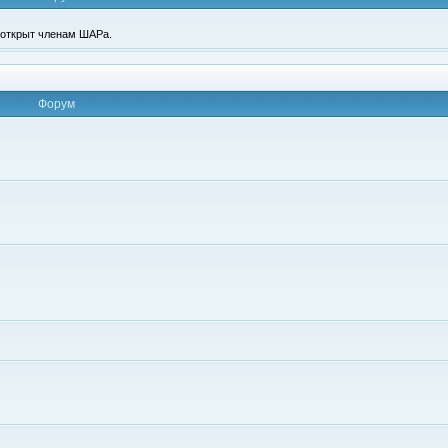
п открыт членам ШАРа.
Форум