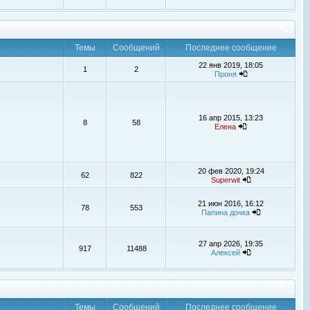
Темы
Сообщений
Последнее сообщение
22 янв 2019, 18:05
1
2
Проня
16 апр 2015, 13:23
8
58
Елена
20 фев 2020, 19:24
62
822
Superwit
21 июн 2016, 16:12
78
553
Папина дочка
27 апр 2026, 19:35
917
11488
Алексей
Темы
Сообщений
Последнее сообщение