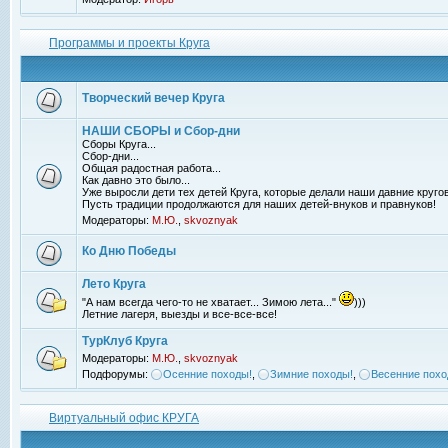
Программы и проекты Круга
Творческий вечер Круга
НАШИ СБОРЫ и Сбор-дни
Сборы Круга...
Сбор-дни...
Общая радостная работа...
Как давно это было...
Уже выросли дети тех детей Круга, которые делали наши давние кругов
Пусть традиции продолжаются для наших детей-внуков и правнуков!
Модераторы:
М.Ю.
,
skvoznyak
Ко Дню Победы
Лето Круга
"А нам всегда чего-то не хватает... Зимою лета..."
)))
Летние лагеря, выезды и все-все-все!
ТурКлуб Круга
Модераторы:
М.Ю.
,
skvoznyak
Подфорумы:
Осенние походы!
,
Зимние походы!
,
Весенние похо
Виртуальный офис КРУГА