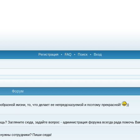
Регистрация
•
FAQ
•
Поиск
•
Вход
Форум
образной жизни, то, что делает ее непредсказуемой и поэтому прекрасной!
))
щь? Загляните сюда, задайте вопрос - администрация форума всегда рада помочь Ва
е нужны сотрудники? Пиши сюда!