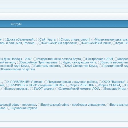
Форум
у
,
Доска объявлений!
,
Сайт Круга
,
Спорт, спорт, спорт!
,
Музыкальная шкатулк
овь и боль моя, Россия...
,
КОНСИЛИУМ взрослых
,
КОНСИЛИУМ юных
,
Клуб Г
 к Дню Победы - 2007
,
Рождественские вечера Круга
,
Построение СЕБЯ
,
Добров
ий ветер»
,
Волшебное Приглашение
,
Чудес связующая нить
,
Вместе весело ша
есенный клуб Круга
,
Работаем вместе
,
Клуб Связистов Круга
,
Политический кл
Комментарии по детям
..
,
У-ПРАВЛЕНИЕ! Учимся!
,
Педагогическая и научная работа
,
ООО "Варежка"
,
ния
,
ПРИЧИНЫ и ЦЕЛИ создания ШКОЛЫ
,
Образ РЕБЕНКА
,
Образ СЕМЬИ
,
О
,
Бизнес-проекты
,
SWOT анализ
,
Олимпийский комитет ЛОИ
,
Большие Игры
,
альный офис - персонал
,
Виртуальный офис - проблемы управления
,
Виртуальны
азов
,
Сценарная группа