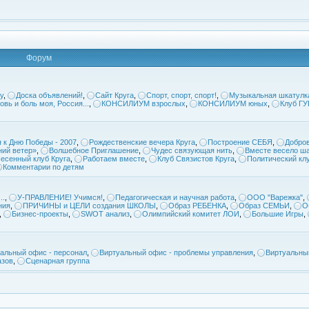
Форум
у
,
Доска объявлений!
,
Сайт Круга
,
Спорт, спорт, спорт!
,
Музыкальная шкатулк
овь и боль моя, Россия...
,
КОНСИЛИУМ взрослых
,
КОНСИЛИУМ юных
,
Клуб Г
 к Дню Победы - 2007
,
Рождественские вечера Круга
,
Построение СЕБЯ
,
Добров
ий ветер»
,
Волшебное Приглашение
,
Чудес связующая нить
,
Вместе весело ша
есенный клуб Круга
,
Работаем вместе
,
Клуб Связистов Круга
,
Политический кл
Комментарии по детям
..
,
У-ПРАВЛЕНИЕ! Учимся!
,
Педагогическая и научная работа
,
ООО "Варежка"
,
ния
,
ПРИЧИНЫ и ЦЕЛИ создания ШКОЛЫ
,
Образ РЕБЕНКА
,
Образ СЕМЬИ
,
О
,
Бизнес-проекты
,
SWOT анализ
,
Олимпийский комитет ЛОИ
,
Большие Игры
,
альный офис - персонал
,
Виртуальный офис - проблемы управления
,
Виртуальны
азов
,
Сценарная группа