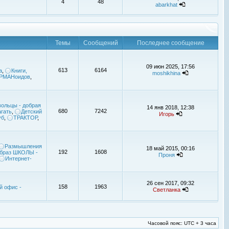
4
48
abarkhat
Темы
Сообщений
Последнее сообщение
09 июн 2025, 17:56
613
6164
а
,
Книги,
moshikhina
УРМАНоидов
,
ольцы - добрая
14 янв 2018, 12:38
680
7242
гать
,
Детский
Игорь
уб
,
ТРАКТОР
,
Размышления
18 май 2015, 00:16
192
1608
браз ШКОЛЫ -
Проня
Интернет-
26 сен 2017, 09:32
158
1963
й офис -
Светланка
Часовой пояс: UTC + 3 часа