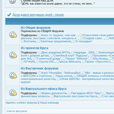
Строим общий наш ДОМ.
"ДОМ, как известно всем давно, это не стены, не окно..."
Дела давно минувших дней - Архив
Из Общих форумов
Перенесено из ОБЩИХ Форумов
Подфорумы:
Кому-то труднее, чем нам...
,
Осмысляем свою работ
фильмы, выставки, спектакли, концерты и...
,
Создаем сами...
,
Люб
Болталка
,
Занятные предложения
,
О лошадках!
Из проектов Круга
Подфорумы:
День рождения КРУГа
,
Надежда - 2006
,
Композиция
воля к добрым делам
,
Семейный клуб "Ладошка"
,
Программа «Син
дом №8
,
"Солнечный дождь"
,
Проект "Айболит"
,
Масленица
,
П
ЛУЧНИК
,
Группа ИКС
,
Школа Айболита
,
Проект «Проспект»
,
Из Внутренних форумов
Подфорумы:
Клуб "Незнайка - Любознайка"
,
МЫ - живые и разные.
о МИССИИ и стратегии
,
Наша школа
,
ОБЩИЕ вопросы и объявле
нематериальные качества
,
Облик ШКОЛЫ - материальные качества
журнал
Из Виртуального офиса Круга
Подфорумы:
Формы документов
,
Президиум МОО "Круг"
,
Вирту
финансовые вопросы
,
Виртуальное пространство Круга
,
Стол зак
Удалить cookies форума
|
Наша команда
Список форумов