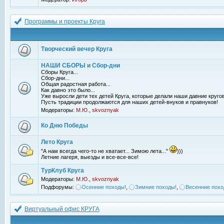
Программы и проекты Круга
Творческий вечер Круга
НАШИ СБОРЫ и Сбор-дни
Сборы Круга...
Сбор-дни...
Общая радостная работа...
Как давно это было...
Уже выросли дети тех детей Круга, которые делали наши давние кругов
Пусть традиции продолжаются для наших детей-внуков и правнуков!
Модераторы:
М.Ю.
,
skvoznyak
Ко Дню Победы
Лето Круга
"А нам всегда чего-то не хватает... Зимою лета..."
)))
Летние лагеря, выезды и все-все-все!
ТурКлуб Круга
Модераторы:
М.Ю.
,
skvoznyak
Подфорумы:
Осенние походы!
,
Зимние походы!
,
Весенние похо
Виртуальный офис КРУГА