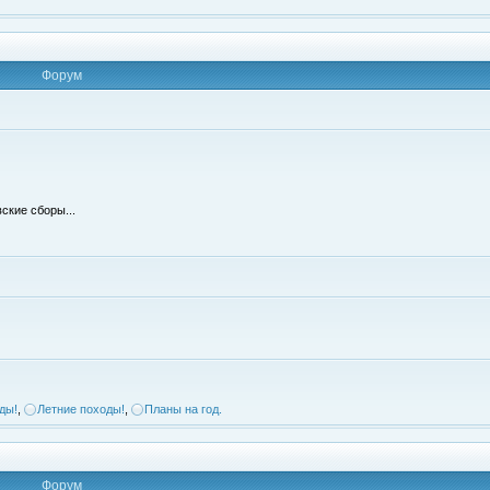
Форум
ские сборы...
ды!
,
Летние походы!
,
Планы на год.
Форум