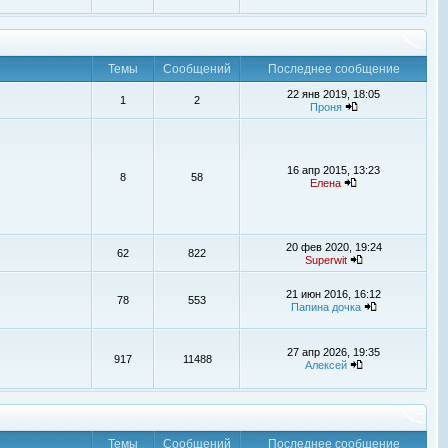
Темы
Сообщений
Последнее сообщение
22 янв 2019, 18:05
1
2
Проня
16 апр 2015, 13:23
8
58
Елена
20 фев 2020, 19:24
62
822
Superwit
21 июн 2016, 16:12
78
553
Папина дочка
27 апр 2026, 19:35
917
11488
Алексей
Темы
Сообщений
Последнее сообщение