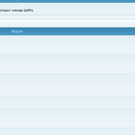
п открыт членам ШАРа.
Форум