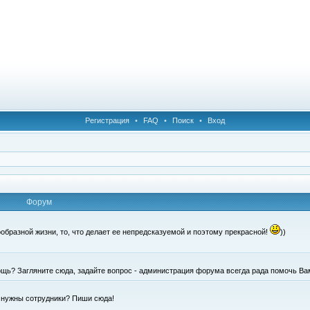
Регистрация
•
FAQ
•
Поиск
•
Вход
Форум
образной жизни, то, что делает ее непредсказуемой и поэтому прекрасной!
))
щь? Загляните сюда, задайте вопрос - администрация форума всегда рада помочь Ва
е нужны сотрудники? Пиши сюда!