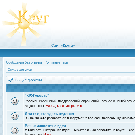
Сайт «Круга»
Сообщения без ответов
|
Активные темы
Список форумов
Общие форумы
"КРУГоверть"
Россыпь сообщений, поздравлений, обращений - разное о нашей разно
Модераторы:
Елена
,
Катя
,
Игорь
,
М.Ю.
Для тех, кто здесь недавно
Вы не можете разобраться в форуме? У вас есть вопросы, нужна помо
Все начинается с идеи...
У тебя есть интересная идея? Ты хотел бы её воплотить в Круге? Теб
Модератор:
Игорь