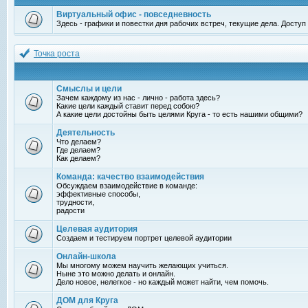
Виртуальный офис - повседневность
Здесь - графики и повестки дня рабочих встреч, текущие дела. Досту
Точка роста
Смыслы и цели
Зачем каждому из нас - лично - работа здесь?
Какие цели каждый ставит перед собою?
А какие цели достойны быть целями Круга - то есть нашими общими?
Деятельность
Что делаем?
Где делаем?
Как делаем?
Команда: качество взаимодействия
Обсуждаем взаимодействие в команде:
эффективные способы,
трудности,
радости
Целевая аудитория
Создаем и тестируем портрет целевой аудитории
Онлайн-школа
Мы многому можем научить желающих учиться.
Ныне это можно делать и онлайн.
Дело новое, нелегкое - но каждый может найти, чем помочь.
ДОМ для Круга