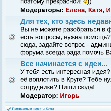
поэтому прекрасной!
))
Модераторы:
Елена
,
Катя
,
И
Для тех, кто здесь недав
Вы не можете разобраться в 
есть вопросы, нужна помощь?
сюда, задайте вопрос - адми
форума всегда рада помочь В
Все начинается с идеи...
У тебя есть интересная идея?
её воплотить в Круге? Тебе н
сотрудники? Пиши сюда!
Модератор:
Игорь
Программы и проекты Круга