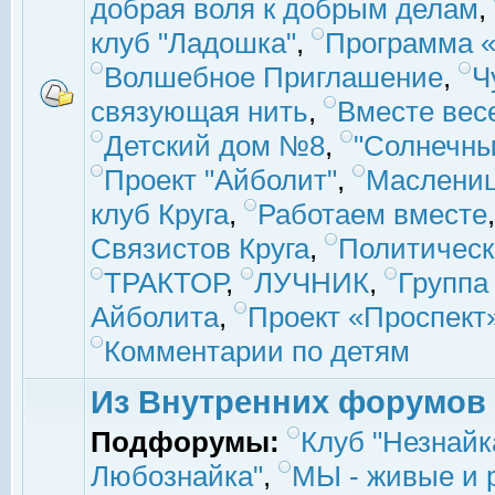
добрая воля к добрым делам
,
клуб "Ладошка"
,
Программа «
Волшебное Приглашение
,
Ч
связующая нить
,
Вместе вес
Детский дом №8
,
"Солнечны
Проект "Айболит"
,
Маслени
клуб Круга
,
Работаем вместе
Связистов Круга
,
Политическ
ТРАКТОР
,
ЛУЧНИК
,
Группа
Айболита
,
Проект «Проспект
Комментарии по детям
Из Внутренних форумов
Подфорумы:
Клуб "Незнайк
Любознайка"
,
МЫ - живые и р