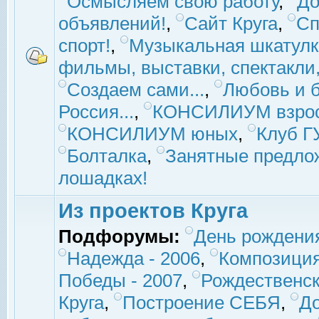
Осмысляем свою работу
,
До
объявлений!
,
Сайт Круга
,
Сп
спорт!
,
Музыкальная шкатулк
фильмы, выставки, спектакли, 
Создаем сами...
,
Любовь и б
Россия...
,
КОНСИЛИУМ взро
КОНСИЛИУМ юных
,
Клуб 
Болталка
,
Занятные предло
лошадках!
Из проектов Круга
Подфорумы:
День рождени
Надежда - 2006
,
Композиция
Победы - 2007
,
Рождественск
Круга
,
Построение СЕБЯ
,
До