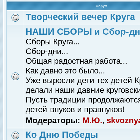
Форум
Творческий вечер Круга
НАШИ СБОРЫ и Сбор-д
Сборы Круга...
Сбор-дни...
Общая радостная работа...
Как давно это было...
Уже выросли дети тех детей К
делали наши давние круговски
Пусть традиции продолжаютс
детей-внуков и правнуков!
Модераторы:
М.Ю.
,
skvozny
Ко Дню Победы