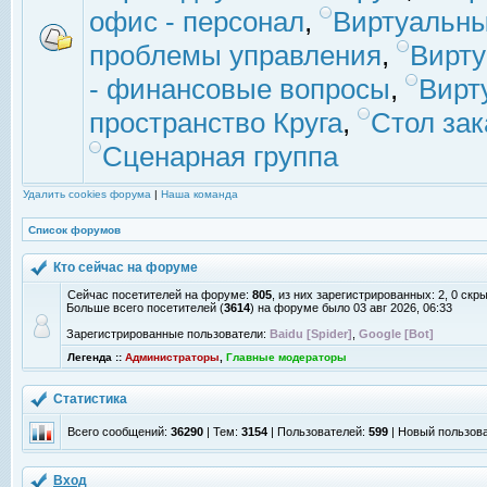
офис - персонал
,
Виртуальны
проблемы управления
,
Вирт
- финансовые вопросы
,
Вирт
пространство Круга
,
Стол зак
Сценарная группа
Удалить cookies форума
|
Наша команда
Список форумов
Кто сейчас на форуме
Сейчас посетителей на форуме:
805
, из них зарегистрированных: 2, 0 скр
Больше всего посетителей (
3614
) на форуме было 03 авг 2026, 06:33
Зарегистрированные пользователи:
Baidu [Spider]
,
Google [Bot]
Легенда ::
Администраторы
,
Главные модераторы
Статистика
Всего сообщений:
36290
| Тем:
3154
| Пользователей:
599
| Новый пользов
Вход