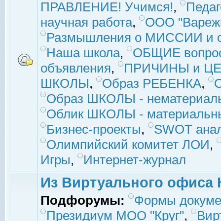
ПРАВЛЕНИЕ! Учимся!
,
Педаг
научная работа
,
ООО "Вареж
Размышления о МИССИИ и с
Наша школа
,
ОБЩИЕ вопро
объявления
,
ПРИЧИНЫ и ЦЕ
ШКОЛЫ
,
Образ РЕБЕНКА
,
Образ ШКОЛЫ - нематериаль
Облик ШКОЛЫ - материальны
Бизнес-проекты
,
SWOT ана
Олимпийский комитет ЛОИ
,
Игры
,
Интернет-журнал
Из Виртуального офиса 
Подфорумы:
Формы докуме
Президиум МОО "Круг"
,
Вир