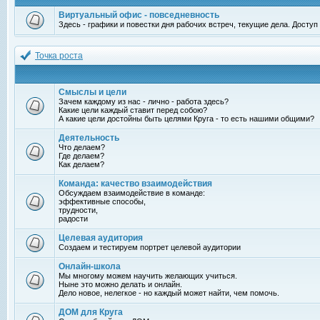
Виртуальный офис - повседневность
Здесь - графики и повестки дня рабочих встреч, текущие дела. Досту
Точка роста
Смыслы и цели
Зачем каждому из нас - лично - работа здесь?
Какие цели каждый ставит перед собою?
А какие цели достойны быть целями Круга - то есть нашими общими?
Деятельность
Что делаем?
Где делаем?
Как делаем?
Команда: качество взаимодействия
Обсуждаем взаимодействие в команде:
эффективные способы,
трудности,
радости
Целевая аудитория
Создаем и тестируем портрет целевой аудитории
Онлайн-школа
Мы многому можем научить желающих учиться.
Ныне это можно делать и онлайн.
Дело новое, нелегкое - но каждый может найти, чем помочь.
ДОМ для Круга