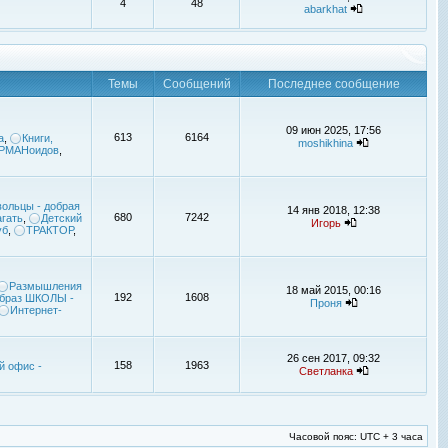
4
48
abarkhat
Темы
Сообщений
Последнее сообщение
09 июн 2025, 17:56
613
6164
а
,
Книги,
moshikhina
УРМАНоидов
,
ольцы - добрая
14 янв 2018, 12:38
680
7242
гать
,
Детский
Игорь
уб
,
ТРАКТОР
,
Размышления
18 май 2015, 00:16
192
1608
браз ШКОЛЫ -
Проня
Интернет-
26 сен 2017, 09:32
158
1963
й офис -
Светланка
Часовой пояс: UTC + 3 часа