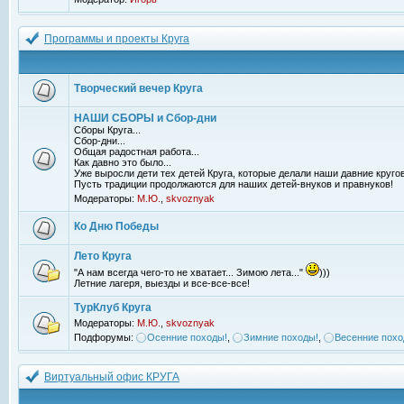
Программы и проекты Круга
Творческий вечер Круга
НАШИ СБОРЫ и Сбор-дни
Сборы Круга...
Сбор-дни...
Общая радостная работа...
Как давно это было...
Уже выросли дети тех детей Круга, которые делали наши давние кругов
Пусть традиции продолжаются для наших детей-внуков и правнуков!
Модераторы:
М.Ю.
,
skvoznyak
Ко Дню Победы
Лето Круга
"А нам всегда чего-то не хватает... Зимою лета..."
)))
Летние лагеря, выезды и все-все-все!
ТурКлуб Круга
Модераторы:
М.Ю.
,
skvoznyak
Подфорумы:
Осенние походы!
,
Зимние походы!
,
Весенние похо
Виртуальный офис КРУГА