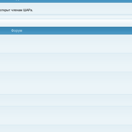
п открыт членам ШАРа.
Форум