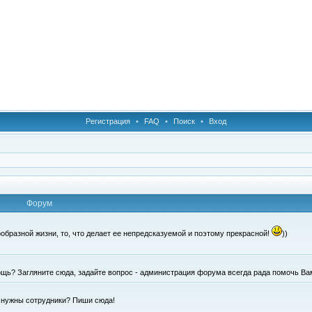
Регистрация
•
FAQ
•
Поиск
•
Вход
Форум
образной жизни, то, что делает ее непредсказуемой и поэтому прекрасной!
))
щь? Загляните сюда, задайте вопрос - администрация форума всегда рада помочь Ва
е нужны сотрудники? Пиши сюда!