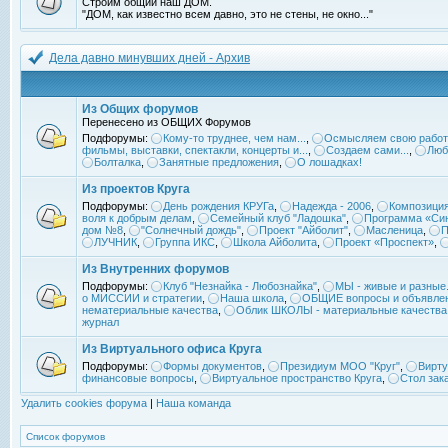
Строим общий наш ДОМ.
"ДОМ, как известно всем давно, это не стены, не окно..."
Дела давно минувших дней - Архив
Из Общих форумов
Перенесено из ОБЩИХ Форумов
Подфорумы:
Кому-то труднее, чем нам...
,
Осмысляем свою работ
фильмы, выставки, спектакли, концерты и...
,
Создаем сами...
,
Люб
Болталка
,
Занятные предложения
,
О лошадках!
Из проектов Круга
Подфорумы:
День рождения КРУГа
,
Надежда - 2006
,
Композиция
воля к добрым делам
,
Семейный клуб "Ладошка"
,
Программа «Син
дом №8
,
"Солнечный дождь"
,
Проект "Айболит"
,
Масленица
,
П
ЛУЧНИК
,
Группа ИКС
,
Школа Айболита
,
Проект «Проспект»
,
Из Внутренних форумов
Подфорумы:
Клуб "Незнайка - Любознайка"
,
МЫ - живые и разные.
о МИССИИ и стратегии
,
Наша школа
,
ОБЩИЕ вопросы и объявле
нематериальные качества
,
Облик ШКОЛЫ - материальные качества
журнал
Из Виртуального офиса Круга
Подфорумы:
Формы документов
,
Президиум МОО "Круг"
,
Вирту
финансовые вопросы
,
Виртуальное пространство Круга
,
Стол зак
Удалить cookies форума
|
Наша команда
Список форумов