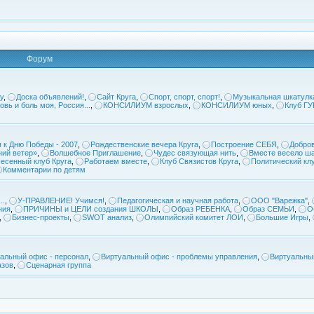
Форум
у
,
Доска объявлений!
,
Сайт Круга
,
Спорт, спорт, спорт!
,
Музыкальная шкатулк
овь и боль моя, Россия...
,
КОНСИЛИУМ взрослых
,
КОНСИЛИУМ юных
,
Клуб Г
 к Дню Победы - 2007
,
Рождественские вечера Круга
,
Построение СЕБЯ
,
Добров
ий ветер»
,
Волшебное Приглашение
,
Чудес связующая нить
,
Вместе весело ша
есенный клуб Круга
,
Работаем вместе
,
Клуб Связистов Круга
,
Политический кл
Комментарии по детям
..
,
У-ПРАВЛЕНИЕ! Учимся!
,
Педагогическая и научная работа
,
ООО "Варежка"
,
ния
,
ПРИЧИНЫ и ЦЕЛИ создания ШКОЛЫ
,
Образ РЕБЕНКА
,
Образ СЕМЬИ
,
О
,
Бизнес-проекты
,
SWOT анализ
,
Олимпийский комитет ЛОИ
,
Большие Игры
,
альный офис - персонал
,
Виртуальный офис - проблемы управления
,
Виртуальны
азов
,
Сценарная группа