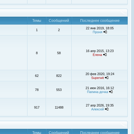
Темы
Сообщений
Последнее сообщение
22 янв 2019, 18:05
1
2
Проня
16 апр 2015, 13:23
8
58
Елена
20 фев 2020, 19:24
62
822
Superwit
21 июн 2016, 16:12
78
553
Папина дочка
27 апр 2026, 19:35
917
11488
Алексей
Темы
Сообщений
Последнее сообщение