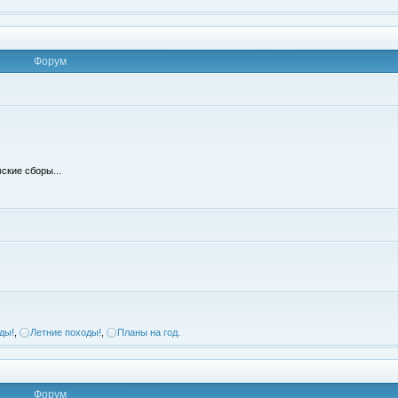
Форум
ские сборы...
ды!
,
Летние походы!
,
Планы на год.
Форум