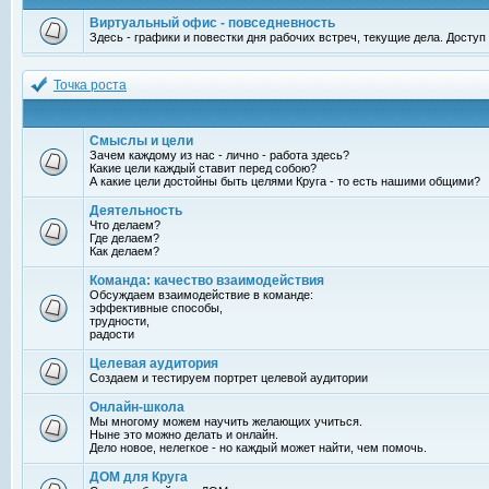
Виртуальный офис - повседневность
Здесь - графики и повестки дня рабочих встреч, текущие дела. Досту
Точка роста
Смыслы и цели
Зачем каждому из нас - лично - работа здесь?
Какие цели каждый ставит перед собою?
А какие цели достойны быть целями Круга - то есть нашими общими?
Деятельность
Что делаем?
Где делаем?
Как делаем?
Команда: качество взаимодействия
Обсуждаем взаимодействие в команде:
эффективные способы,
трудности,
радости
Целевая аудитория
Создаем и тестируем портрет целевой аудитории
Онлайн-школа
Мы многому можем научить желающих учиться.
Ныне это можно делать и онлайн.
Дело новое, нелегкое - но каждый может найти, чем помочь.
ДОМ для Круга