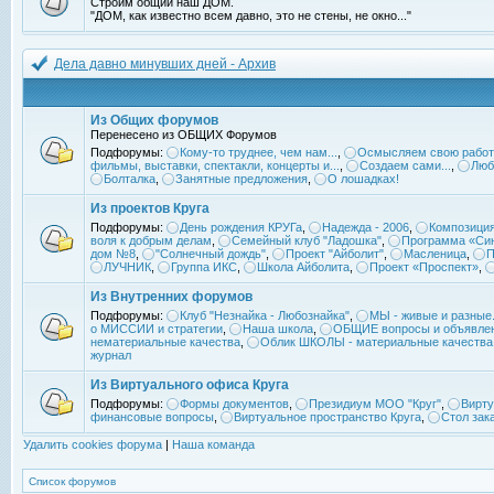
Строим общий наш ДОМ.
"ДОМ, как известно всем давно, это не стены, не окно..."
Дела давно минувших дней - Архив
Из Общих форумов
Перенесено из ОБЩИХ Форумов
Подфорумы:
Кому-то труднее, чем нам...
,
Осмысляем свою работ
фильмы, выставки, спектакли, концерты и...
,
Создаем сами...
,
Люб
Болталка
,
Занятные предложения
,
О лошадках!
Из проектов Круга
Подфорумы:
День рождения КРУГа
,
Надежда - 2006
,
Композиция
воля к добрым делам
,
Семейный клуб "Ладошка"
,
Программа «Син
дом №8
,
"Солнечный дождь"
,
Проект "Айболит"
,
Масленица
,
П
ЛУЧНИК
,
Группа ИКС
,
Школа Айболита
,
Проект «Проспект»
,
Из Внутренних форумов
Подфорумы:
Клуб "Незнайка - Любознайка"
,
МЫ - живые и разные.
о МИССИИ и стратегии
,
Наша школа
,
ОБЩИЕ вопросы и объявле
нематериальные качества
,
Облик ШКОЛЫ - материальные качества
журнал
Из Виртуального офиса Круга
Подфорумы:
Формы документов
,
Президиум МОО "Круг"
,
Вирту
финансовые вопросы
,
Виртуальное пространство Круга
,
Стол зак
Удалить cookies форума
|
Наша команда
Список форумов