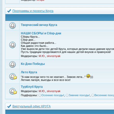
Программы и проекты Круга
Творческий вечер Круга
НАШИ СБОРЫ и Сбор-дни
Сборы Круга...
Сбор-дни...
Общая радостная работа...
Как давно это было...
Уже выросли дети тех детей Круга, которые делали наши давние кругов
Пусть традиции продолжаются для наших детей-внуков и правнуков!
Модераторы:
М.Ю.
,
skvoznyak
Ко Дню Победы
Лето Круга
"А нам всегда чего-то не хватает... Зимою лета..."
)))
Летние лагеря, выезды и все-все-все!
ТурКлуб Круга
Модераторы:
М.Ю.
,
skvoznyak
Подфорумы:
Осенние походы!
,
Зимние походы!
,
Весенние похо
Виртуальный офис КРУГА