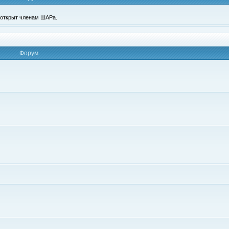
п открыт членам ШАРа.
Форум