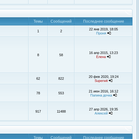
Темы
Сообщений
Последнее сообщение
22 янв 2019, 18:05
1
2
Проня
16 апр 2015, 13:23
8
58
Елена
20 фев 2020, 19:24
62
822
Superwit
21 июн 2016, 16:12
78
553
Папина дочка
27 апр 2026, 19:35
917
11488
Алексей
Темы
Сообщений
Последнее сообщение