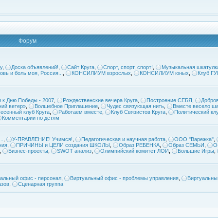
Форум
у
,
Доска объявлений!
,
Сайт Круга
,
Спорт, спорт, спорт!
,
Музыкальная шкатулк
овь и боль моя, Россия...
,
КОНСИЛИУМ взрослых
,
КОНСИЛИУМ юных
,
Клуб Г
 к Дню Победы - 2007
,
Рождественские вечера Круга
,
Построение СЕБЯ
,
Добров
ий ветер»
,
Волшебное Приглашение
,
Чудес связующая нить
,
Вместе весело ша
есенный клуб Круга
,
Работаем вместе
,
Клуб Связистов Круга
,
Политический кл
Комментарии по детям
..
,
У-ПРАВЛЕНИЕ! Учимся!
,
Педагогическая и научная работа
,
ООО "Варежка"
,
ния
,
ПРИЧИНЫ и ЦЕЛИ создания ШКОЛЫ
,
Образ РЕБЕНКА
,
Образ СЕМЬИ
,
О
,
Бизнес-проекты
,
SWOT анализ
,
Олимпийский комитет ЛОИ
,
Большие Игры
,
альный офис - персонал
,
Виртуальный офис - проблемы управления
,
Виртуальны
азов
,
Сценарная группа