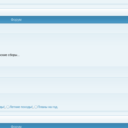
Форум
ские сборы...
ды!
,
Летние походы!
,
Планы на год.
Форум