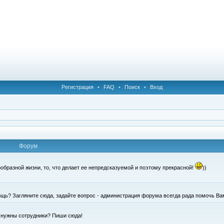
Регистрация
•
FAQ
•
Поиск
•
Вход
Форум
образной жизни, то, что делает ее непредсказуемой и поэтому прекрасной!
))
щь? Загляните сюда, задайте вопрос - администрация форума всегда рада помочь Ва
е нужны сотрудники? Пиши сюда!