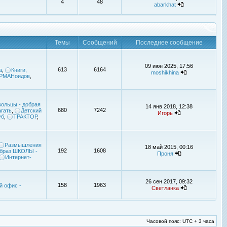
4
48
abarkhat
Темы
Сообщений
Последнее сообщение
09 июн 2025, 17:56
613
6164
а
,
Книги,
moshikhina
УРМАНоидов
,
ольцы - добрая
14 янв 2018, 12:38
680
7242
гать
,
Детский
Игорь
уб
,
ТРАКТОР
,
Размышления
18 май 2015, 00:16
192
1608
браз ШКОЛЫ -
Проня
Интернет-
26 сен 2017, 09:32
158
1963
й офис -
Светланка
Часовой пояс: UTC + 3 часа