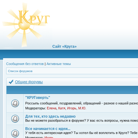
Сайт «Круга»
Сообщения без ответов
|
Активные темы
Список форумов
Общие форумы
"КРУГоверть"
Россыпь сообщений, поздравлений, обращений - разное о нашей разно
Модераторы:
Елена
,
Катя
,
Игорь
,
М.Ю.
Для тех, кто здесь недавно
Вы не можете разобраться в форуме? У вас есть вопросы, нужна помо
Все начинается с идеи...
У тебя есть интересная идея? Ты хотел бы её воплотить в Круге? Теб
Модератор:
Игорь