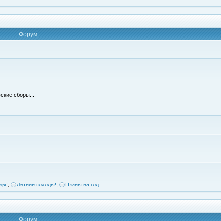
Форум
ские сборы...
ды!
,
Летние походы!
,
Планы на год.
Форум