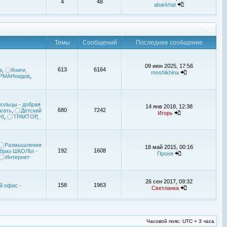
4
48
abarkhat
Темы
Сообщений
Последнее сообщение
09 июн 2025, 17:56
613
6164
а
,
Книги,
moshikhina
УРМАНоидов
,
ольцы - добрая
14 янв 2018, 12:38
680
7242
гать
,
Детский
Игорь
уб
,
ТРАКТОР
,
Размышления
18 май 2015, 00:16
192
1608
браз ШКОЛЫ -
Проня
Интернет-
26 сен 2017, 09:32
158
1963
й офис -
Светланка
Часовой пояс: UTC + 3 часа