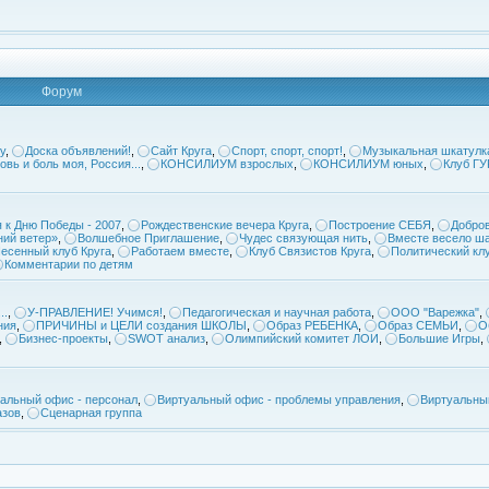
Форум
у
,
Доска объявлений!
,
Сайт Круга
,
Спорт, спорт, спорт!
,
Музыкальная шкатулк
овь и боль моя, Россия...
,
КОНСИЛИУМ взрослых
,
КОНСИЛИУМ юных
,
Клуб Г
 к Дню Победы - 2007
,
Рождественские вечера Круга
,
Построение СЕБЯ
,
Добров
ий ветер»
,
Волшебное Приглашение
,
Чудес связующая нить
,
Вместе весело ша
есенный клуб Круга
,
Работаем вместе
,
Клуб Связистов Круга
,
Политический кл
Комментарии по детям
..
,
У-ПРАВЛЕНИЕ! Учимся!
,
Педагогическая и научная работа
,
ООО "Варежка"
,
ния
,
ПРИЧИНЫ и ЦЕЛИ создания ШКОЛЫ
,
Образ РЕБЕНКА
,
Образ СЕМЬИ
,
О
,
Бизнес-проекты
,
SWOT анализ
,
Олимпийский комитет ЛОИ
,
Большие Игры
,
альный офис - персонал
,
Виртуальный офис - проблемы управления
,
Виртуальны
азов
,
Сценарная группа