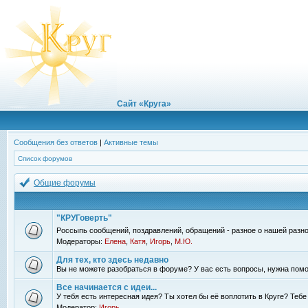
Сайт «Круга»
Сообщения без ответов
|
Активные темы
Список форумов
Общие форумы
"КРУГоверть"
Россыпь сообщений, поздравлений, обращений - разное о нашей разно
Модераторы:
Елена
,
Катя
,
Игорь
,
М.Ю.
Для тех, кто здесь недавно
Вы не можете разобраться в форуме? У вас есть вопросы, нужна помо
Все начинается с идеи...
У тебя есть интересная идея? Ты хотел бы её воплотить в Круге? Теб
Модератор:
Игорь