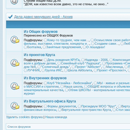
Строим общий наш ДОМ.
"ДОМ, как известно всем давно, это не стены, не окно..."
Дела давно минувших дней - Архив
Из Общих форумов
Перенесено из ОБЩИХ Форумов
Подфорумы:
Кому-то труднее, чем нам...
,
Осмысляем свою работ
фильмы, выставки, спектакли, концерты и...
,
Создаем сами...
,
Люб
Болталка
,
Занятные предложения
,
О лошадках!
Из проектов Круга
Подфорумы:
День рождения КРУГа
,
Надежда - 2006
,
Композиция
воля к добрым делам
,
Семейный клуб "Ладошка"
,
Программа «Син
дом №8
,
"Солнечный дождь"
,
Проект "Айболит"
,
Масленица
,
П
ЛУЧНИК
,
Группа ИКС
,
Школа Айболита
,
Проект «Проспект»
,
Из Внутренних форумов
Подфорумы:
Клуб "Незнайка - Любознайка"
,
МЫ - живые и разные.
о МИССИИ и стратегии
,
Наша школа
,
ОБЩИЕ вопросы и объявле
нематериальные качества
,
Облик ШКОЛЫ - материальные качества
журнал
Из Виртуального офиса Круга
Подфорумы:
Формы документов
,
Президиум МОО "Круг"
,
Вирту
финансовые вопросы
,
Виртуальное пространство Круга
,
Стол зак
Удалить cookies форума
|
Наша команда
Список форумов