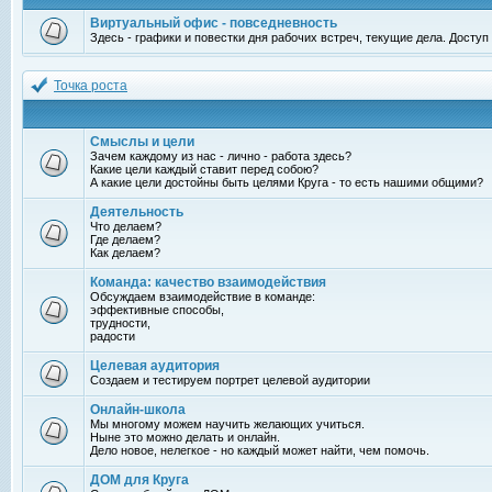
Виртуальный офис - повседневность
Здесь - графики и повестки дня рабочих встреч, текущие дела. Досту
Точка роста
Смыслы и цели
Зачем каждому из нас - лично - работа здесь?
Какие цели каждый ставит перед собою?
А какие цели достойны быть целями Круга - то есть нашими общими?
Деятельность
Что делаем?
Где делаем?
Как делаем?
Команда: качество взаимодействия
Обсуждаем взаимодействие в команде:
эффективные способы,
трудности,
радости
Целевая аудитория
Создаем и тестируем портрет целевой аудитории
Онлайн-школа
Мы многому можем научить желающих учиться.
Ныне это можно делать и онлайн.
Дело новое, нелегкое - но каждый может найти, чем помочь.
ДОМ для Круга