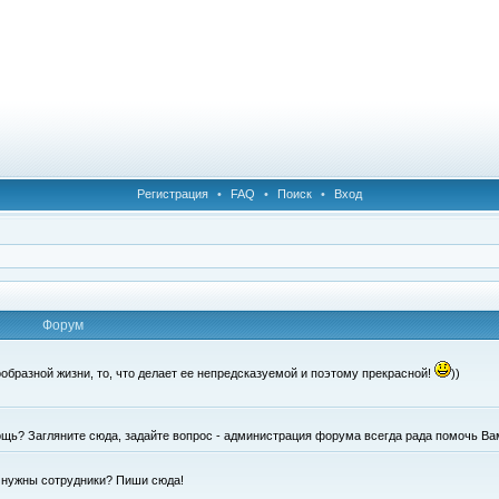
Регистрация
•
FAQ
•
Поиск
•
Вход
Форум
образной жизни, то, что делает ее непредсказуемой и поэтому прекрасной!
))
щь? Загляните сюда, задайте вопрос - администрация форума всегда рада помочь Ва
е нужны сотрудники? Пиши сюда!