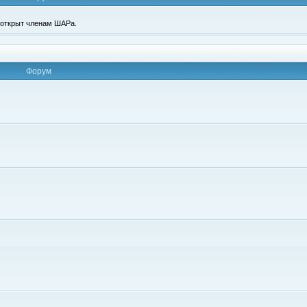
п открыт членам ШАРа.
Форум