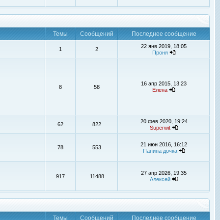
Темы
Сообщений
Последнее сообщение
22 янв 2019, 18:05
1
2
Проня
16 апр 2015, 13:23
8
58
Елена
20 фев 2020, 19:24
62
822
Superwit
21 июн 2016, 16:12
78
553
Папина дочка
27 апр 2026, 19:35
917
11488
Алексей
Темы
Сообщений
Последнее сообщение