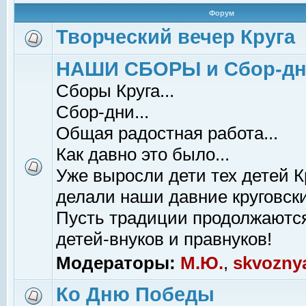
Форум
Творческий вечер Круга
НАШИ СБОРЫ и Сбор-д
Сборы Круга...
Сбор-дни...
Общая радостная работа...
Как давно это было...
Уже выросли дети тех детей К
делали наши давние круговски
Пусть традиции продолжаютс
детей-внуков и правнуков!
Модераторы:
М.Ю.
,
skvozny
Ко Дню Победы