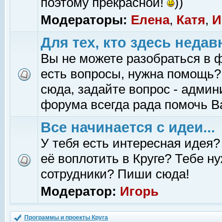
поэтому прекрасной!
))
Модераторы:
Елена
,
Катя
,
И
Для тех, кто здесь недав
Вы не можете разобраться в 
есть вопросы, нужна помощь?
сюда, задайте вопрос - адми
форума всегда рада помочь В
Все начинается с идеи...
У тебя есть интересная идея?
её воплотить в Круге? Тебе н
сотрудники? Пиши сюда!
Модератор:
Игорь
Программы и проекты Круга