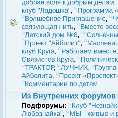
добрая воля к добрым делам
,
клуб "Ладошка"
,
Программа «
Волшебное Приглашение
,
Ч
связующая нить
,
Вместе вес
Детский дом №8
,
"Солнечны
Проект "Айболит"
,
Маслени
клуб Круга
,
Работаем вместе
Связистов Круга
,
Политическ
ТРАКТОР
,
ЛУЧНИК
,
Группа
Айболита
,
Проект «Проспект
Комментарии по детям
Из Внутренних форумов
Подфорумы:
Клуб "Незнайк
Любознайка"
,
МЫ - живые и р