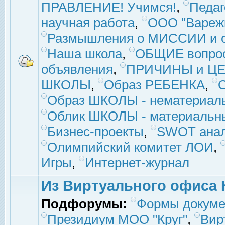
ПРАВЛЕНИЕ! Учимся!
,
Педаг
научная работа
,
ООО "Вареж
Размышления о МИССИИ и с
Наша школа
,
ОБЩИЕ вопро
объявления
,
ПРИЧИНЫ и ЦЕ
ШКОЛЫ
,
Образ РЕБЕНКА
,
Образ ШКОЛЫ - нематериаль
Облик ШКОЛЫ - материальны
Бизнес-проекты
,
SWOT ана
Олимпийский комитет ЛОИ
,
Игры
,
Интернет-журнал
Из Виртуального офиса 
Подфорумы:
Формы докуме
Президиум МОО "Круг"
,
Вир