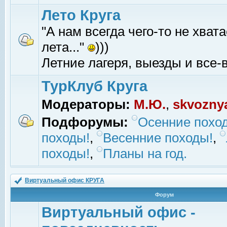
Лето Круга
"А нам всегда чего-то не хвата
лета..."
)))
Летние лагеря, выезды и все-в
ТурКлуб Круга
Модераторы:
М.Ю.
,
skvozny
Подфорумы:
Осенние похо
походы!
,
Весенние походы!
,
походы!
,
Планы на год.
Виртуальный офис КРУГА
Форум
Виртуальный офис -