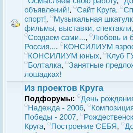
Осмысляем свою работу
,
До
объявлений!
,
Сайт Круга
,
Сп
спорт!
,
Музыкальная шкатулк
фильмы, выставки, спектакли, 
Создаем сами...
,
Любовь и б
Россия...
,
КОНСИЛИУМ взро
КОНСИЛИУМ юных
,
Клуб 
Болталка
,
Занятные предло
лошадках!
Из проектов Круга
Подфорумы:
День рождени
Надежда - 2006
,
Композиция
Победы - 2007
,
Рождественск
Круга
,
Построение СЕБЯ
,
До