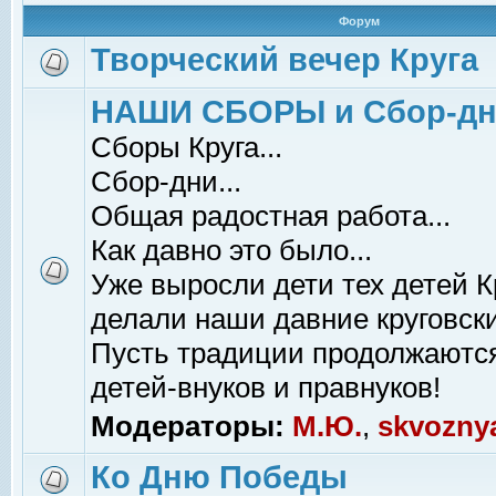
Форум
Творческий вечер Круга
НАШИ СБОРЫ и Сбор-д
Сборы Круга...
Сбор-дни...
Общая радостная работа...
Как давно это было...
Уже выросли дети тех детей К
делали наши давние круговски
Пусть традиции продолжаютс
детей-внуков и правнуков!
Модераторы:
М.Ю.
,
skvozny
Ко Дню Победы