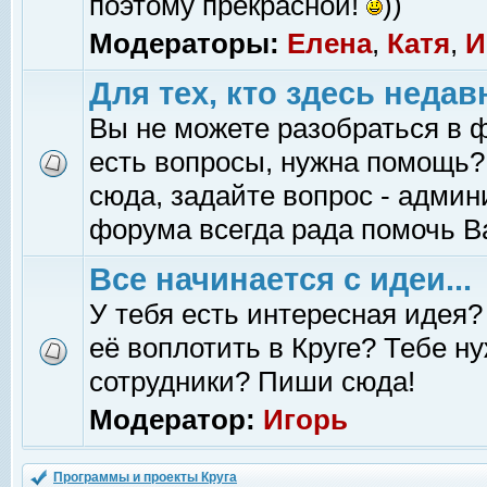
поэтому прекрасной!
))
Модераторы:
Елена
,
Катя
,
И
Для тех, кто здесь недав
Вы не можете разобраться в 
есть вопросы, нужна помощь?
сюда, задайте вопрос - адми
форума всегда рада помочь В
Все начинается с идеи...
У тебя есть интересная идея?
её воплотить в Круге? Тебе н
сотрудники? Пиши сюда!
Модератор:
Игорь
Программы и проекты Круга