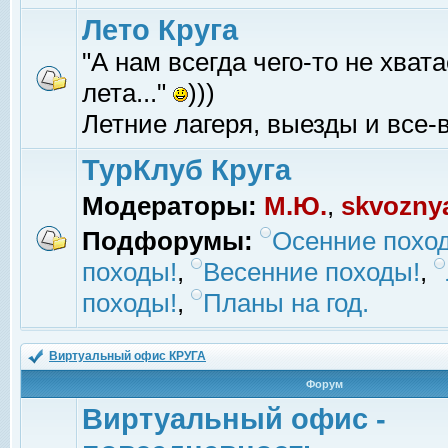
Лето Круга
"А нам всегда чего-то не хвата
лета..."
)))
Летние лагеря, выезды и все-в
ТурКлуб Круга
Модераторы:
М.Ю.
,
skvozny
Подфорумы:
Осенние похо
походы!
,
Весенние походы!
,
походы!
,
Планы на год.
Виртуальный офис КРУГА
Форум
Виртуальный офис -