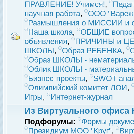
ПРАВЛЕНИЕ! Учимся!
,
Педаг
научная работа
,
ООО "Вареж
Размышления о МИССИИ и с
Наша школа
,
ОБЩИЕ вопро
объявления
,
ПРИЧИНЫ и ЦЕ
ШКОЛЫ
,
Образ РЕБЕНКА
,
Образ ШКОЛЫ - нематериаль
Облик ШКОЛЫ - материальны
Бизнес-проекты
,
SWOT ана
Олимпийский комитет ЛОИ
,
Игры
,
Интернет-журнал
Из Виртуального офиса 
Подфорумы:
Формы докуме
Президиум МОО "Круг"
,
Вир