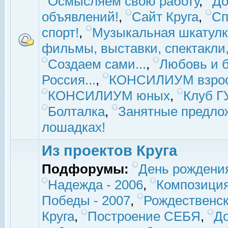
Осмысляем свою работу
,
До
объявлений!
,
Сайт Круга
,
Сп
спорт!
,
Музыкальная шкатулк
фильмы, выставки, спектакли, 
Создаем сами...
,
Любовь и б
Россия...
,
КОНСИЛИУМ взро
КОНСИЛИУМ юных
,
Клуб 
Болталка
,
Занятные предло
лошадках!
Из проектов Круга
Подфорумы:
День рождени
Надежда - 2006
,
Композиция
Победы - 2007
,
Рождественск
Круга
,
Построение СЕБЯ
,
До