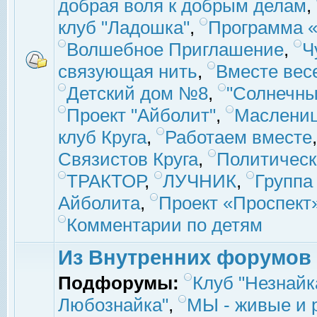
добрая воля к добрым делам
,
клуб "Ладошка"
,
Программа «
Волшебное Приглашение
,
Ч
связующая нить
,
Вместе вес
Детский дом №8
,
"Солнечны
Проект "Айболит"
,
Маслени
клуб Круга
,
Работаем вместе
Связистов Круга
,
Политическ
ТРАКТОР
,
ЛУЧНИК
,
Группа
Айболита
,
Проект «Проспект
Комментарии по детям
Из Внутренних форумов
Подфорумы:
Клуб "Незнайк
Любознайка"
,
МЫ - живые и р