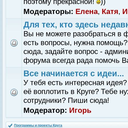
поэтому прекрасной!
))
Модераторы:
Елена
,
Катя
,
И
Для тех, кто здесь недав
Вы не можете разобраться в 
есть вопросы, нужна помощь?
сюда, задайте вопрос - адми
форума всегда рада помочь В
Все начинается с идеи...
У тебя есть интересная идея?
её воплотить в Круге? Тебе н
сотрудники? Пиши сюда!
Модератор:
Игорь
Программы и проекты Круга