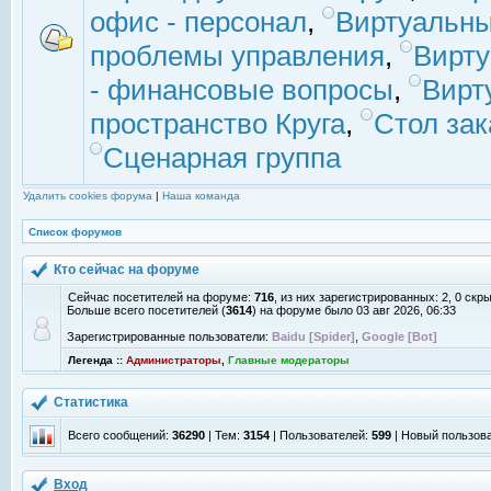
офис - персонал
,
Виртуальны
проблемы управления
,
Вирт
- финансовые вопросы
,
Вирт
пространство Круга
,
Стол зак
Сценарная группа
Удалить cookies форума
|
Наша команда
Список форумов
Кто сейчас на форуме
Сейчас посетителей на форуме:
716
, из них зарегистрированных: 2, 0 скр
Больше всего посетителей (
3614
) на форуме было 03 авг 2026, 06:33
Зарегистрированные пользователи:
Baidu [Spider]
,
Google [Bot]
Легенда ::
Администраторы
,
Главные модераторы
Статистика
Всего сообщений:
36290
| Тем:
3154
| Пользователей:
599
| Новый пользов
Вход