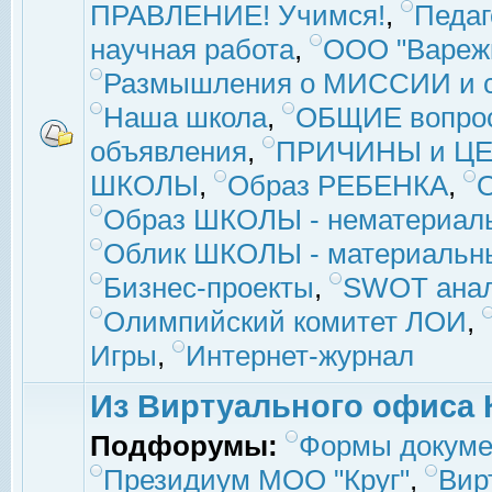
ПРАВЛЕНИЕ! Учимся!
,
Педаг
научная работа
,
ООО "Вареж
Размышления о МИССИИ и с
Наша школа
,
ОБЩИЕ вопро
объявления
,
ПРИЧИНЫ и ЦЕ
ШКОЛЫ
,
Образ РЕБЕНКА
,
Образ ШКОЛЫ - нематериаль
Облик ШКОЛЫ - материальны
Бизнес-проекты
,
SWOT ана
Олимпийский комитет ЛОИ
,
Игры
,
Интернет-журнал
Из Виртуального офиса 
Подфорумы:
Формы докуме
Президиум МОО "Круг"
,
Вир