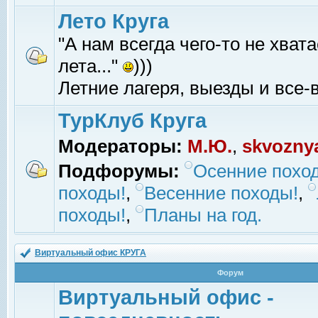
Лето Круга
"А нам всегда чего-то не хвата
лета..."
)))
Летние лагеря, выезды и все-в
ТурКлуб Круга
Модераторы:
М.Ю.
,
skvozny
Подфорумы:
Осенние похо
походы!
,
Весенние походы!
,
походы!
,
Планы на год.
Виртуальный офис КРУГА
Форум
Виртуальный офис -