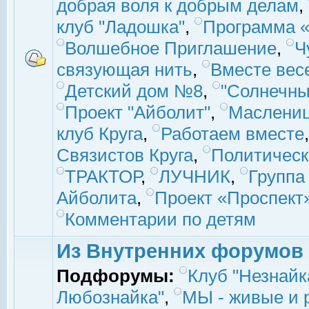
добрая воля к добрым делам
,
клуб "Ладошка"
,
Программа «
Волшебное Приглашение
,
Ч
связующая нить
,
Вместе вес
Детский дом №8
,
"Солнечны
Проект "Айболит"
,
Маслени
клуб Круга
,
Работаем вместе
Связистов Круга
,
Политическ
ТРАКТОР
,
ЛУЧНИК
,
Группа
Айболита
,
Проект «Проспект
Комментарии по детям
Из Внутренних форумов
Подфорумы:
Клуб "Незнайк
Любознайка"
,
МЫ - живые и р