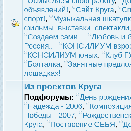
Осмысляем свою работу
,
До
объявлений!
,
Сайт Круга
,
Сп
спорт!
,
Музыкальная шкатулк
фильмы, выставки, спектакли, 
Создаем сами...
,
Любовь и б
Россия...
,
КОНСИЛИУМ взро
КОНСИЛИУМ юных
,
Клуб 
Болталка
,
Занятные предло
лошадках!
Из проектов Круга
Подфорумы:
День рождени
Надежда - 2006
,
Композиция
Победы - 2007
,
Рождественск
Круга
,
Построение СЕБЯ
,
До