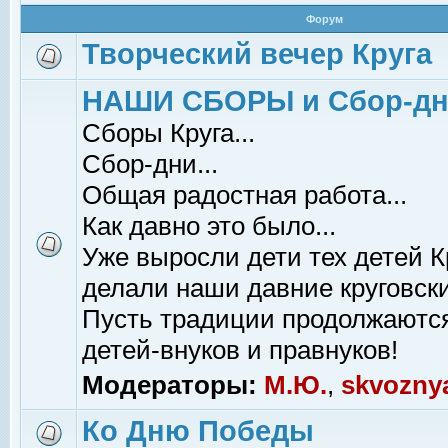
Форум
Творческий вечер Круга
НАШИ СБОРЫ и Сбор-д
Сборы Круга...
Сбор-дни...
Общая радостная работа...
Как давно это было...
Уже выросли дети тех детей К
делали наши давние круговски
Пусть традиции продолжаютс
детей-внуков и правнуков!
Модераторы:
М.Ю.
,
skvozny
Ко Дню Победы